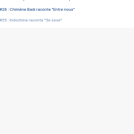
#26 : Chimène Badi raconte "Entre nous"
#25 : Indochine raconte "3e sexe"
#24 : Zaho raconte "C'est chelou"
#23 : Patrick Bruel raconte "Au café des délices"
#22 : Kyo raconte "Le chemin"
#21 : Nolwenn Leroy raconte "Cassé"
#20 : Patrick Hernandez raconte "Born to be alive"
#19 : Lorie raconte "Près de moi"
#18 : Michael Jones raconte "A nos actes manqués" (avec Jean-Jacque
#17 : Khaled raconte "Aïcha"
#16 : Corneille raconte "Parce qu'on vient de loin"
#15 : Indochine raconte "L'aventurier"