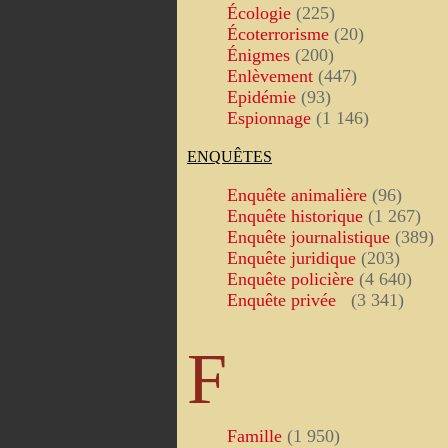
Écologie
(225)
Écoterrorisme
(20)
Énigmes
(200)
Enlèvement
(447)
Epidémie
(93)
Espionnage
(1 146)
ENQUÊTES
Enquête animalière
(96)
Enquête historique
(1 267)
Enquête journalistique
(389)
Enquête juridique
(203)
Enquête policière
(4 640)
Enquête privée
(3 341)
F
Famille
(1 950)