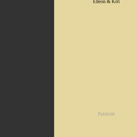
Elleon & Krri
Publicité