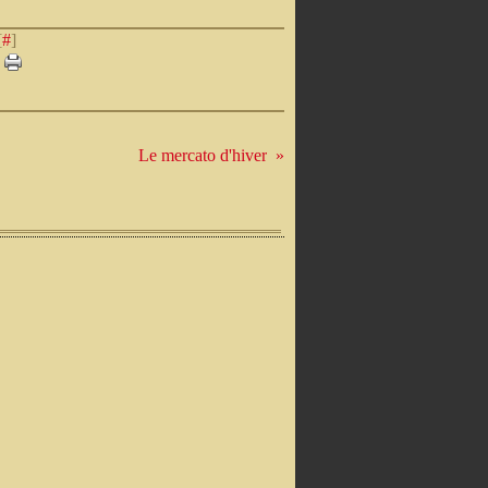
[
#
]
Le mercato d'hiver