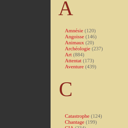
A
Amnésie
(120)
Angoisse
(146)
Animaux
(20)
Archéologie
(237)
Art
(884)
Attentat
(173)
Aventure
(439)
C
Catastrophe
(124)
Chantage
(199)