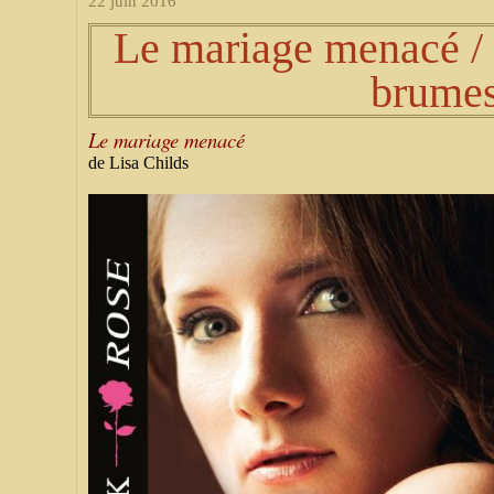
22 juin 2016
Le mariage menacé / 
brume
Le mariage menacé
de Lisa Childs