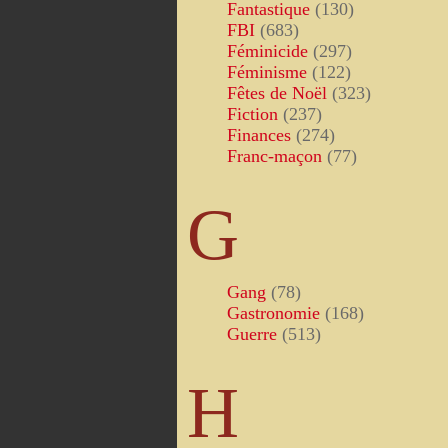
Fantastique
(130)
FBI
(683)
Féminicide
(297)
Féminisme
(122)
Fêtes de Noël
(323)
Fiction
(237)
Finances
(274)
Franc-maçon
(77)
G
Gang
(78)
Gastronomie
(168)
Guerre
(513)
H