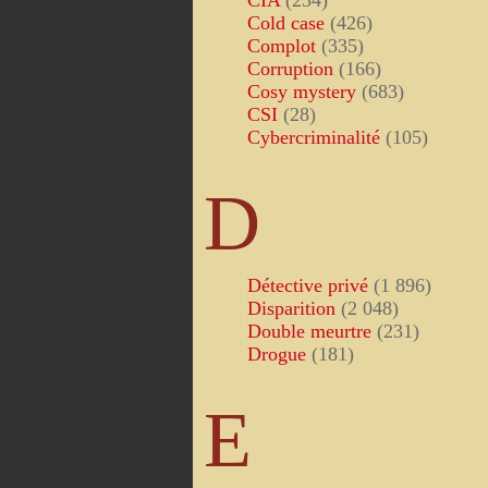
CIA
(234)
Cold case
(426)
Complot
(335)
Corruption
(166)
Cosy mystery
(683)
CSI
(28)
Cybercriminalité
(105)
D
Détective privé
(1 896)
Disparition
(2 048)
Double meurtre
(231)
Drogue
(181)
E