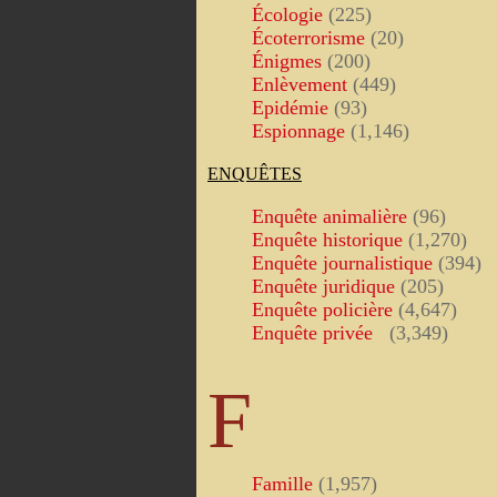
Écologie
(225)
Écoterrorisme
(20)
Énigmes
(200)
Enlèvement
(449)
Epidémie
(93)
Espionnage
(1,146)
ENQUÊTES
Enquête animalière
(96)
Enquête historique
(1,270)
Enquête journalistique
(394)
Enquête juridique
(205)
Enquête policière
(4,647)
Enquête privée
(3,349)
F
Famille
(1,957)