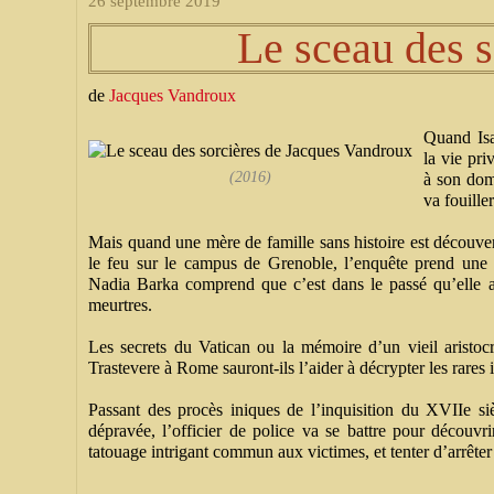
26 septembre 2019
Le sceau des s
de
Jacques Vandroux
Quand Isa
la vie pri
(2016)
à son domi
va fouiller
Mais quand une mère de famille sans histoire est découver
le feu sur le campus de Grenoble, l’enquête prend une 
Nadia Barka comprend que c’est dans le passé qu’elle a
meurtres.
Les secrets du Vatican ou la mémoire d’un vieil aristoc
Trastevere à Rome sauront-ils l’aider à décrypter les rares 
Passant des procès iniques de l’inquisition du XVIIe siè
dépravée, l’officier de police va se battre pour découvri
tatouage intrigant commun aux victimes, et tenter d’arrêter 