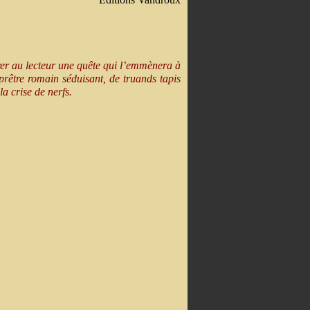
rer au lecteur une quête qui l’emmènera à
prêtre romain séduisant, de truands tapis
la crise de nerfs.