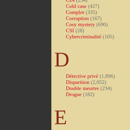
CIA
(234)
Cold case
(427)
Complot
(335)
Corruption
(167)
Cosy mystery
(690)
CSI
(28)
Cybercriminalité
(105)
D
Détective privé
(1,896)
Disparition
(2,052)
Double meurtre
(234)
Drogue
(182)
E