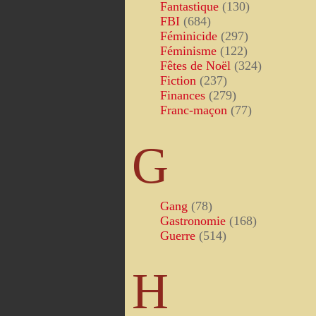
Fantastique
(130)
FBI
(684)
Féminicide
(297)
Féminisme
(122)
Fêtes de Noël
(324)
Fiction
(237)
Finances
(279)
Franc-maçon
(77)
G
Gang
(78)
Gastronomie
(168)
Guerre
(514)
H