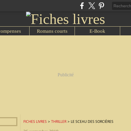
compenses
Romans courts
E-Book
Publicité
FICHES LIVRES
>
THRILLER
>
LE SCEAU DES SORCIÈRES