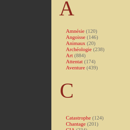
A
Amnésie
(120)
Angoisse
(146)
Animaux
(20)
Archéologie
(238)
Art
(884)
Attentat
(174)
Aventure
(439)
C
Catastrophe
(124)
Chantage
(201)