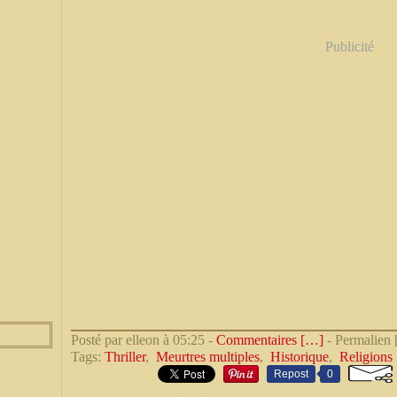
Publicité
Posté par elleon à 05:25 -
Commentaires [
…
]
- Permalien 
Tags:
Thriller
,
Meurtres multiples
,
Historique
,
Religions
Repost
0