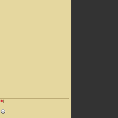
[
#
]