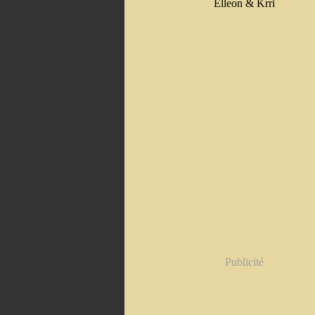
Elleon & Krri
Publicité