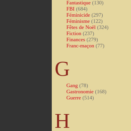
Fantastique
(130)
FBI
(684)
Féminicide
(297)
Féminisme
(122)
Fêtes de Noël
(324)
Fiction
(237)
Finances
(279)
Franc-maçon
(77)
G
Gang
(78)
Gastronomie
(168)
Guerre
(514)
H