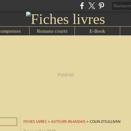
compenses
Romans courts
E-Book
Publicité
FICHES LIVRES
>
AUTEURS IRLANDAIS
>
COLIN O'SULLIVAN