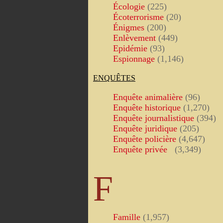
Écologie
(225)
Écoterrorisme
(20)
Énigmes
(200)
Enlèvement
(449)
Epidémie
(93)
Espionnage
(1,146)
ENQUÊTES
Enquête animalière
(96)
Enquête historique
(1,270)
Enquête journalistique
(394)
Enquête juridique
(205)
Enquête policière
(4,647)
Enquête privée
(3,349)
F
Famille
(1,957)