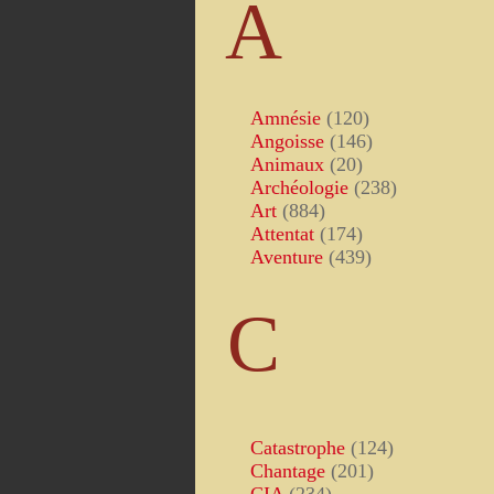
A
Amnésie
(120)
Angoisse
(146)
Animaux
(20)
Archéologie
(238)
Art
(884)
Attentat
(174)
Aventure
(439)
C
Catastrophe
(124)
Chantage
(201)