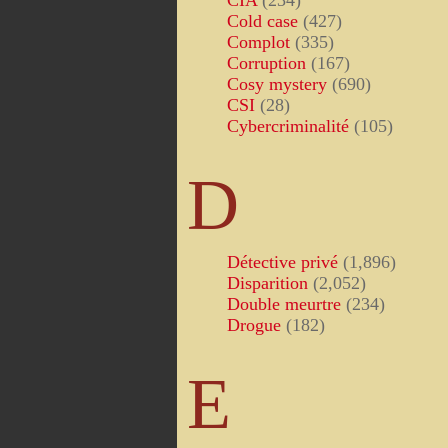
CIA
(234)
Cold case
(427)
Complot
(335)
Corruption
(167)
Cosy mystery
(690)
CSI
(28)
Cybercriminalité
(105)
D
Détective privé
(1,896)
Disparition
(2,052)
Double meurtre
(234)
Drogue
(182)
E