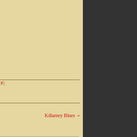
[
#
]
Killarney Blues