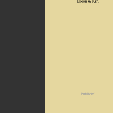
Elleon & Krri
Publicité