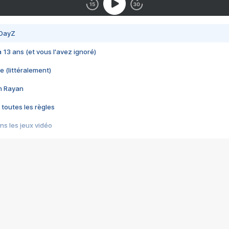
 DayZ
 a 13 ans (et vous l'avez ignoré)
e (littéralement)
im Rayan
 toutes les règles
s les jeux vidéo
us choquant de Rockstar ? - Le scandale BULLY
e plus moche de Steam
du RÊVE tourne au CAUCHEMAR
pendant 8 heures
it… à tort