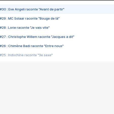
#30 : Eve Angeli raconte "Avant de partir"
#29 : MC Solaar raconte "Bouge de là"
28 : Lorie raconte "Je vais vite"
#27 : Christophe Willem raconte "Jacques a dit"
#26 : Chimène Badi raconte "Entre nous"
#25 : Indochine raconte "3e sexe"
#24 : Zaho raconte "C'est chelou"
#23 : Patrick Bruel raconte "Au café des délices"
#22 : Kyo raconte "Le chemin"
#21 : Nolwenn Leroy raconte "Cassé"
#20 : Patrick Hernandez raconte "Born to be alive"
#19 : Lorie raconte "Près de moi"