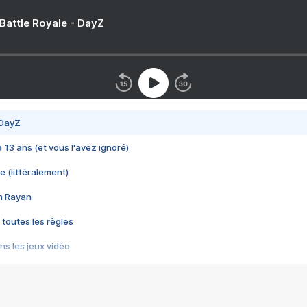
 Battle Royale - DayZ
 DayZ
 a 13 ans (et vous l'avez ignoré)
e (littéralement)
im Rayan
 toutes les règles
s les jeux vidéo
us choquant de Rockstar ? - Le scandale BULLY
e plus moche de Steam