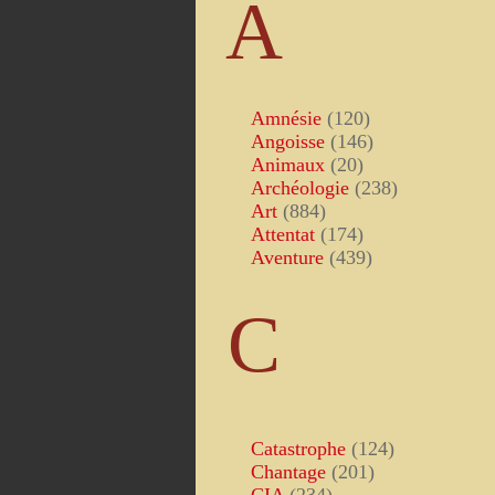
A
Amnésie
(120)
Angoisse
(146)
Animaux
(20)
Archéologie
(238)
Art
(884)
Attentat
(174)
Aventure
(439)
C
Catastrophe
(124)
Chantage
(201)