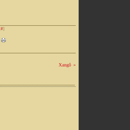
[
#
]
Xangô