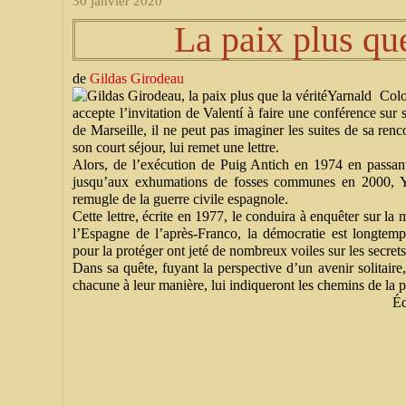
30 janvier 2020
La paix plus que
de
Gildas Girodeau
Yarnald Colom
accepte l’invitation de Valentí à faire une conférence su
de Marseille, il ne peut pas imaginer les suites de sa renc
son court séjour, lui remet une lettre.
Alors, de l’exécution de Puig Antich en 1974 en passan
jusqu’aux exhumations de fosses communes en 2000, Ya
remugle de la guerre civile espagnole.
Cette lettre, écrite en 1977, le conduira à enquêter sur la 
l’Espagne de l’après-Franco, la démocratie est longtemps 
pour la protéger ont jeté de nombreux voiles sur les secret
Dans sa quête, fuyant la perspective d’un avenir solitair
chacune à leur manière, lui indiqueront les chemins de la pa
É