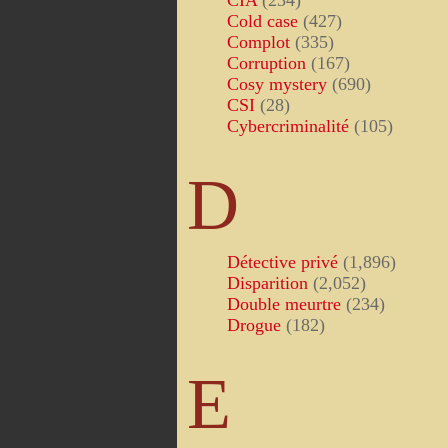
CIA
(234)
Cold case
(427)
Complot
(335)
Corruption
(167)
Cosy mystery
(690)
CSI
(28)
Cybercriminalité
(105)
D
Détective privé
(1,896)
Disparition
(2,052)
Double meurtre
(234)
Drogue
(182)
E