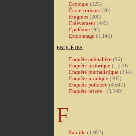
Écologie
(225)
Écoterrorisme
(20)
Énigmes
(200)
Enlèvement
(449)
Epidémie
(93)
Espionnage
(1,146)
ENQUÊTES
Enquête animalière
(96)
Enquête historique
(1,270)
Enquête journalistique
(394)
Enquête juridique
(205)
Enquête policière
(4,647)
Enquête privée
(3,349)
F
Famille
(1,957)