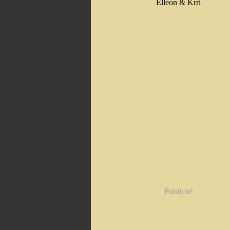
Elleon & Krri
Publicité