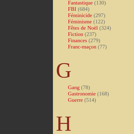
Fantastique
(130)
FBI
(684)
Féminicide
(297)
Féminisme
(122)
Fêtes de Noël
(324)
Fiction
(237)
Finances
(279)
Franc-maçon
(77)
G
Gang
(78)
Gastronomie
(168)
Guerre
(514)
H