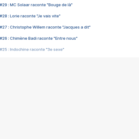
#29 : MC Solaar raconte "Bouge de là"
28 : Lorie raconte "Je vais vite"
#27 : Christophe Willem raconte "Jacques a dit"
#26 : Chimène Badi raconte "Entre nous"
#25 : Indochine raconte "3e sexe"
#24 : Zaho raconte "C'est chelou"
#23 : Patrick Bruel raconte "Au café des délices"
#22 : Kyo raconte "Le chemin"
#21 : Nolwenn Leroy raconte "Cassé"
#20 : Patrick Hernandez raconte "Born to be alive"
#19 : Lorie raconte "Près de moi"
#18 : Michael Jones raconte "A nos actes manqués" (avec Jean-Jacque
#17 : Khaled raconte "Aïcha"