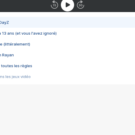
 DayZ
 a 13 ans (et vous l'avez ignoré)
e (littéralement)
im Rayan
 toutes les règles
s les jeux vidéo
us choquant de Rockstar ? - Le scandale BULLY
e plus moche de Steam
du RÊVE tourne au CAUCHEMAR
pendant 8 heures
it… à tort