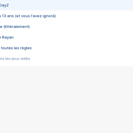
 DayZ
 a 13 ans (et vous l'avez ignoré)
e (littéralement)
im Rayan
 toutes les règles
s les jeux vidéo
us choquant de Rockstar ? - Le scandale BULLY
e plus moche de Steam
du RÊVE tourne au CAUCHEMAR
pendant 8 heures
it… à tort
umiliés par un jeu vidéo