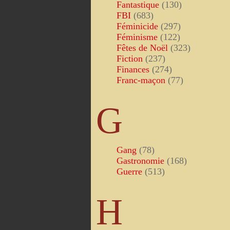
Fantastique
(130)
FBI
(683)
Féminicide
(297)
Féminisme
(122)
Fêtes de Noël
(323)
Fiction
(237)
Finances
(274)
Franc-maçon
(77)
G
Gang
(78)
Gastronomie
(168)
Guerre
(513)
H