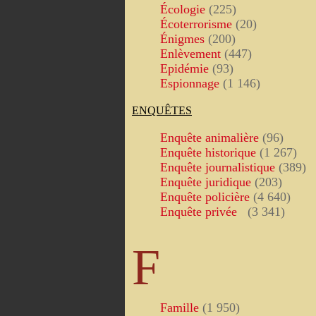
Écologie
(225)
Écoterrorisme
(20)
Énigmes
(200)
Enlèvement
(447)
Epidémie
(93)
Espionnage
(1 146)
ENQUÊTES
Enquête animalière
(96)
Enquête historique
(1 267)
Enquête journalistique
(389)
Enquête juridique
(203)
Enquête policière
(4 640)
Enquête privée
(3 341)
F
Famille
(1 950)