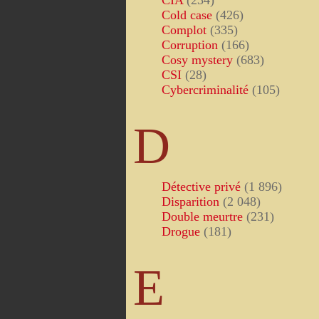
CIA
(234)
Cold case
(426)
Complot
(335)
Corruption
(166)
Cosy mystery
(683)
CSI
(28)
Cybercriminalité
(105)
D
Détective privé
(1 896)
Disparition
(2 048)
Double meurtre
(231)
Drogue
(181)
E