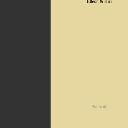
Elleon & Krri
Publicité