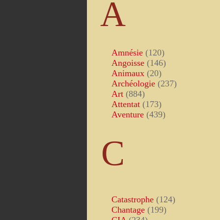
A
Amnésie
(120)
Angoisse
(146)
Animaux
(20)
Archéologie
(237)
Art
(884)
Attentat
(173)
Aventure
(439)
C
Catastrophe
(124)
Chantage
(199)