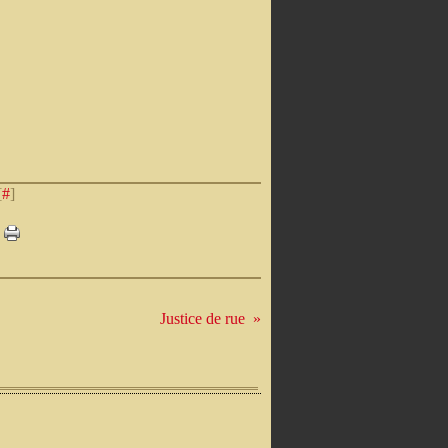
[
#
]
Justice de rue