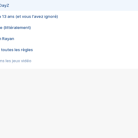
 DayZ
 a 13 ans (et vous l'avez ignoré)
e (littéralement)
im Rayan
 toutes les règles
s les jeux vidéo
us choquant de Rockstar ? - Le scandale BULLY
e plus moche de Steam
du RÊVE tourne au CAUCHEMAR
pendant 8 heures
it… à tort
umiliés par un jeu vidéo