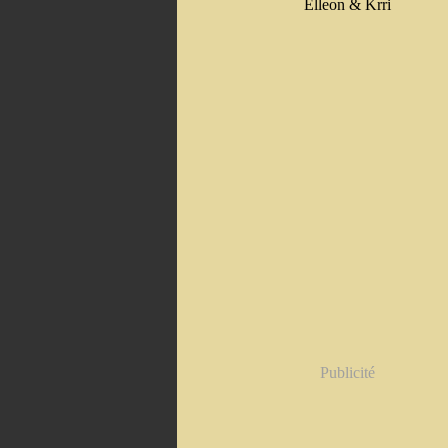
Elleon & Krri
Publicité