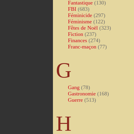
Fantastique
(130)
FBI
(683)
Féminicide
(297)
Féminisme
(122)
Fêtes de Noël
(323)
Fiction
(237)
Finances
(274)
Franc-maçon
(77)
G
Gang
(78)
Gastronomie
(168)
Guerre
(513)
H