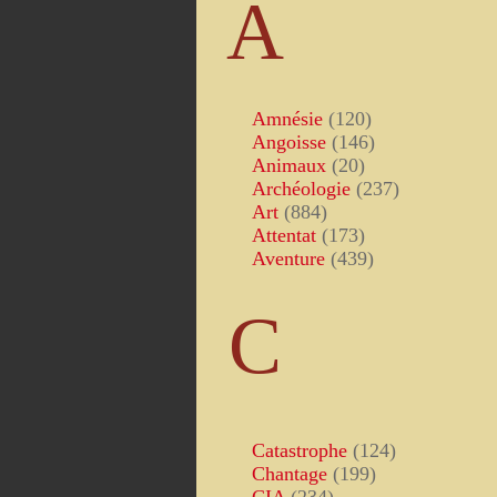
A
Amnésie
(120)
Angoisse
(146)
Animaux
(20)
Archéologie
(237)
Art
(884)
Attentat
(173)
Aventure
(439)
C
Catastrophe
(124)
Chantage
(199)