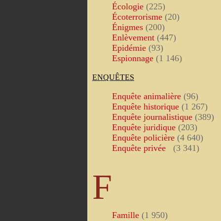
Écologie
(225)
Écoterrorisme
(20)
Énigmes
(200)
Enlèvement
(447)
Epidémie
(93)
Espionnage
(1 146)
ENQUÊTES
Enquête animalière
(96)
Enquête historique
(1 267)
Enquête journalistique
(389)
Enquête juridique
(203)
Enquête policière
(4 640)
Enquête privée
(3 341)
F
Famille
(1 950)