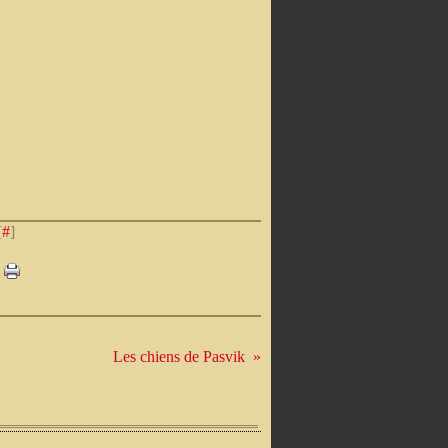
[
#
]
Les chiens de Pasvik