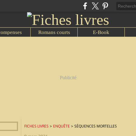
compenses
Romans courts
E-Book
Publicité
FICHES LIVRES
>
ENQUÊTE
>
SÉQUENCES MORTELLES