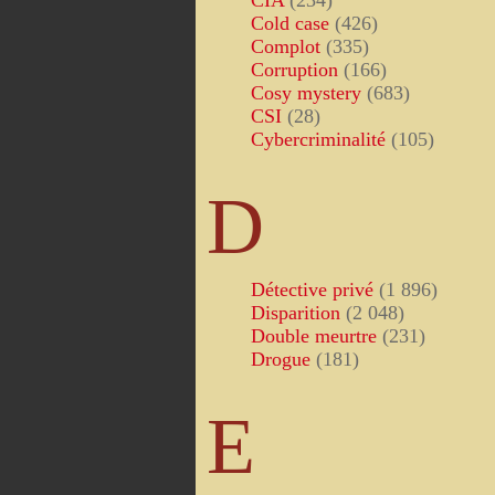
CIA
(234)
Cold case
(426)
Complot
(335)
Corruption
(166)
Cosy mystery
(683)
CSI
(28)
Cybercriminalité
(105)
D
Détective privé
(1 896)
Disparition
(2 048)
Double meurtre
(231)
Drogue
(181)
E