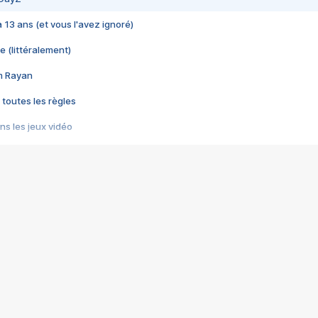
 a 13 ans (et vous l'avez ignoré)
e (littéralement)
im Rayan
 toutes les règles
s les jeux vidéo
us choquant de Rockstar ? - Le scandale BULLY
e plus moche de Steam
du RÊVE tourne au CAUCHEMAR
pendant 8 heures
it… à tort
umiliés par un jeu vidéo
ire - Final Fantasy 8