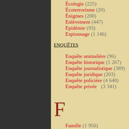
Écologie
(225)
Écoterrorisme
(20)
Énigmes
(200)
Enlèvement
(447)
Epidémie
(93)
Espionnage
(1 146)
ENQUÊTES
Enquête animalière
(96)
Enquête historique
(1 267)
Enquête journalistique
(389)
Enquête juridique
(203)
Enquête policière
(4 640)
Enquête privée
(3 341)
F
Famille
(1 950)