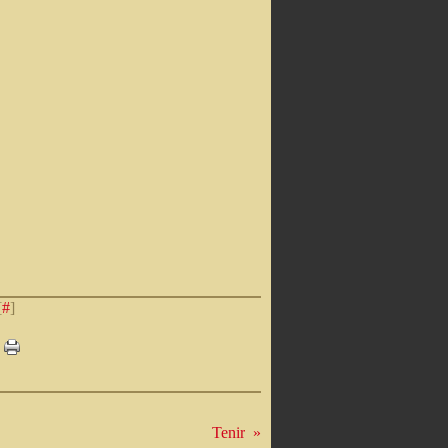
[
#
]
Tenir