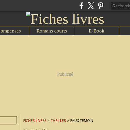
compenses
Romans courts
E-Book
Publicité
FICHES LIVRES
>
THRILLER
>
FAUX TÉMOIN