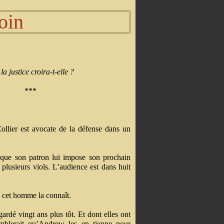
oin
la justice croira-t-elle ?
***
ollier est avocate de la défense dans un
rsque son patron lui impose son prochain
lusieurs viols. L’audience est dans huit
: cet homme la connaît.
 gardé vingt ans plus tôt. Et dont elles ont
emblerait qu’Andrew les en tienne pour