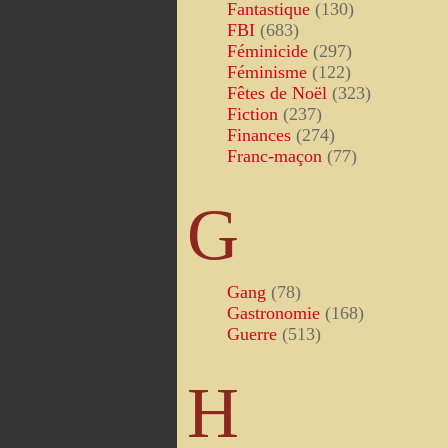
Fantastique
(130)
FBI
(683)
Féminicide
(297)
Féminisme
(122)
Fêtes de Noël
(323)
Fiction
(237)
Finances
(274)
Franc-maçon
(77)
G
Gang
(78)
Gastronomie
(168)
Guerre
(513)
H