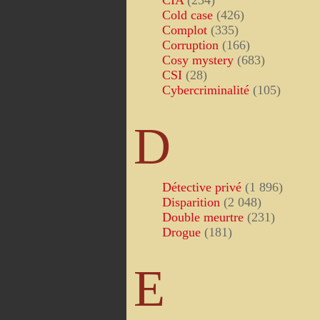
CIA
(234)
Cold case
(426)
Complot
(335)
Corruption
(166)
Cosy mystery
(683)
CSI
(28)
Cybercriminalité
(105)
D
Détective privé
(1 896)
Disparition
(2 048)
Double meurtre
(231)
Drogue
(181)
E