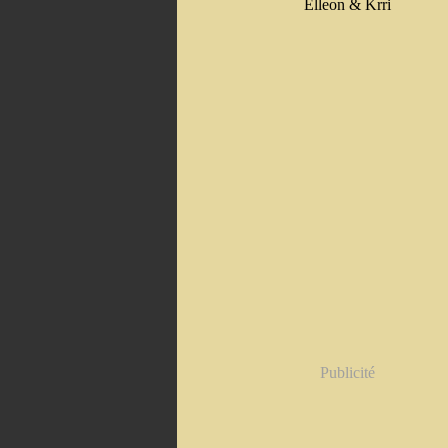
Elleon & Krri
Publicité