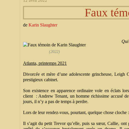
12 avril 2022
Faux tém
de
Karin Slaughter
Qui 
(2022)
Atlanta, printemps 2021
Divorcée et mère d’une adolescente grincheuse, Leigh C
prestigieux cabinet.
Son existence en apparence ordinaire vole en éclats lo
client : Andrew Tenant, un homme richissime accusé de p
jours, il n’y a pas de temps à perdre.
Lors de leur rendez-vous, pourtant, quelque chose cloche 
Il s’agit du petit Trevor qu’elle, puis sa sœur, Callie, ont
arrêté de s’occuper brutalement après un drame. Il s