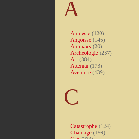
A
Amnésie
(120)
Angoisse
(146)
Animaux
(20)
Archéologie
(237)
Art
(884)
Attentat
(173)
Aventure
(439)
C
Catastrophe
(124)
Chantage
(199)