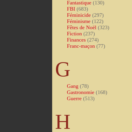
Fantastique
(130)
FBI
(683)
Féminicide
(297)
Féminisme
(122)
Fêtes de Noël
(323)
Fiction
(237)
Finances
(274)
Franc-maçon
(77)
G
Gang
(78)
Gastronomie
(168)
Guerre
(513)
H