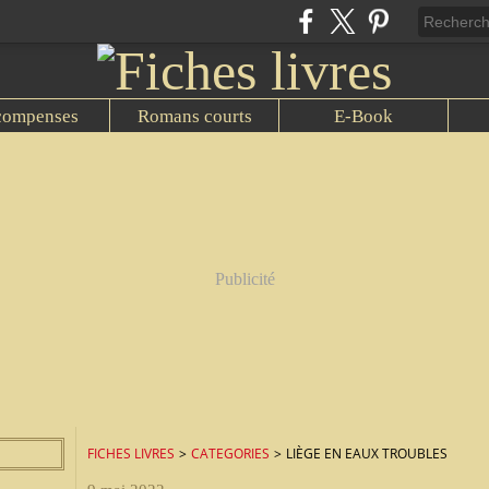
compenses
Romans courts
E-Book
Publicité
FICHES LIVRES
>
CATEGORIES
>
LIÈGE EN EAUX TROUBLES