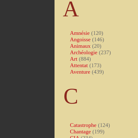
A
Amnésie
(120)
Angoisse
(146)
Animaux
(20)
Archéologie
(237)
Art
(884)
Attentat
(173)
Aventure
(439)
C
Catastrophe
(124)
Chantage
(199)