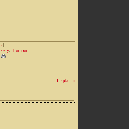
[
#
]
stery
,
Humour
Le plan