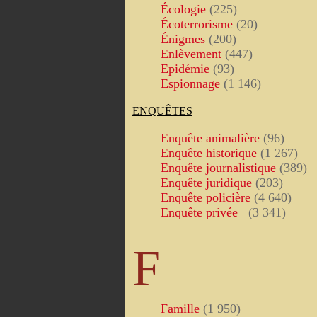
Écologie
(225)
Écoterrorisme
(20)
Énigmes
(200)
Enlèvement
(447)
Epidémie
(93)
Espionnage
(1 146)
ENQUÊTES
Enquête animalière
(96)
Enquête historique
(1 267)
Enquête journalistique
(389)
Enquête juridique
(203)
Enquête policière
(4 640)
Enquête privée
(3 341)
F
Famille
(1 950)