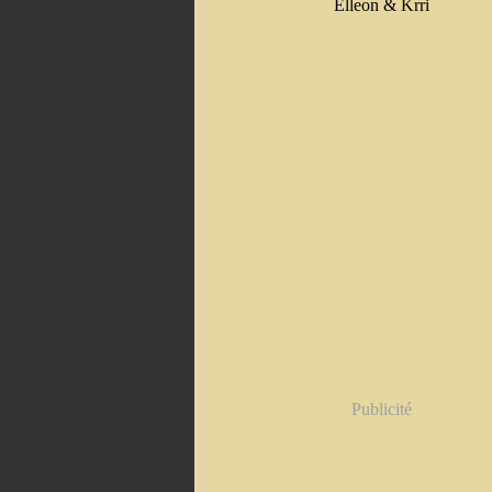
Elleon & Krri
Publicité