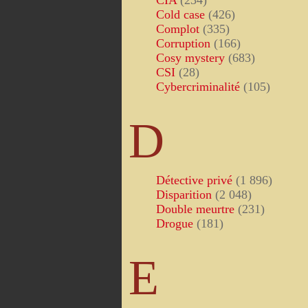
CIA
(234)
Cold case
(426)
Complot
(335)
Corruption
(166)
Cosy mystery
(683)
CSI
(28)
Cybercriminalité
(105)
D
Détective privé
(1 896)
Disparition
(2 048)
Double meurtre
(231)
Drogue
(181)
E