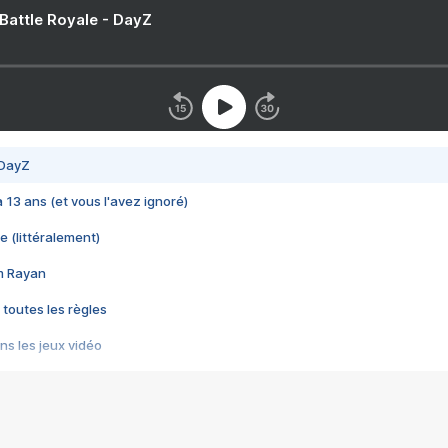
 Battle Royale - DayZ
 DayZ
 a 13 ans (et vous l'avez ignoré)
e (littéralement)
im Rayan
 toutes les règles
s les jeux vidéo
us choquant de Rockstar ? - Le scandale BULLY
e plus moche de Steam