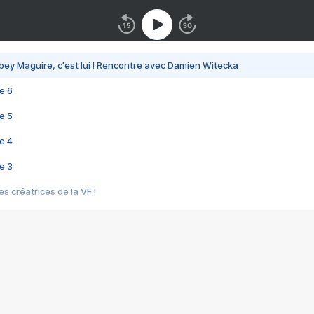
bey Maguire, c'est lui ! Rencontre avec Damien Witecka
e 6
e 5
e 4
e 3
s créatrices de la VF !
e 2
e 1
e Mektoub My Love arrive enfin ! Rencontre avec Shaïn Boumedine et Sal
i : après Toni en famille