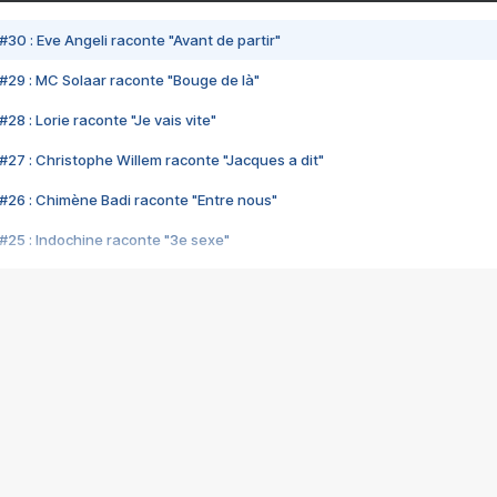
#30 : Eve Angeli raconte "Avant de partir"
#29 : MC Solaar raconte "Bouge de là"
28 : Lorie raconte "Je vais vite"
#27 : Christophe Willem raconte "Jacques a dit"
#26 : Chimène Badi raconte "Entre nous"
#25 : Indochine raconte "3e sexe"
#24 : Zaho raconte "C'est chelou"
#23 : Patrick Bruel raconte "Au café des délices"
#22 : Kyo raconte "Le chemin"
#21 : Nolwenn Leroy raconte "Cassé"
#20 : Patrick Hernandez raconte "Born to be alive"
#19 : Lorie raconte "Près de moi"