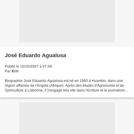
José Eduardo Agualusa
Publié le 10/10/2007 à 07:08
Par
Krri
Biographie José Eduardo Agualusa est né en 1960 à Huambo, dans une
région affamée de l'Angola (Afrique). Après des études d'Agronomie et de
Sylviculture à Lisbonne, il s'engage très vite dans l'écriture et le journalisme.
Il commence sa carrière d'écrivain...