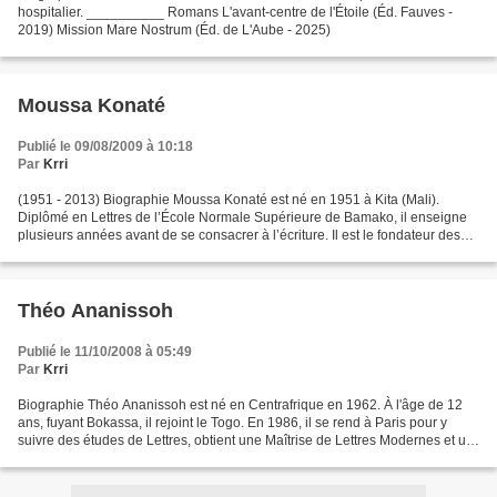
hospitalier. __________ Romans L'avant-centre de l'Étoile (Éd. Fauves -
2019) Mission Mare Nostrum (Éd. de L'Aube - 2025)
Moussa Konaté
Publié le 09/08/2009 à 10:18
Par
Krri
(1951 - 2013) Biographie Moussa Konaté est né en 1951 à Kita (Mali).
Diplômé en Lettres de l’École Normale Supérieure de Bamako, il enseigne
plusieurs années avant de se consacrer à l’écriture. Il est le fondateur des
Éditions du Figuier; directeur de...
Théo Ananissoh
Publié le 11/10/2008 à 05:49
Par
Krri
Biographie Théo Ananissoh est né en Centrafrique en 1962. À l'âge de 12
ans, fuyant Bokassa, il rejoint le Togo. En 1986, il se rend à Paris pour y
suivre des études de Lettres, obtient une Maîtrise de Lettres Modernes et un
Doctorat en "Littérature Générale...