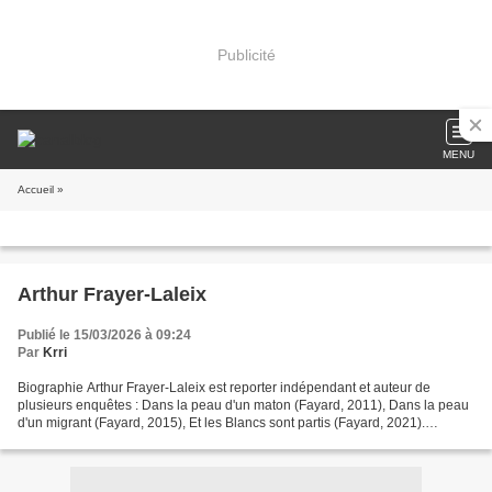
Publicité
MENU
Accueil
»
Arthur Frayer-Laleix
Publié le 15/03/2026 à 09:24
Par
Krri
Biographie Arthur Frayer-Laleix est reporter indépendant et auteur de
plusieurs enquêtes : Dans la peau d'un maton (Fayard, 2011), Dans la peau
d'un migrant (Fayard, 2015), Et les Blancs sont partis (Fayard, 2021).
Correspondant pour Le Monde, il vit...