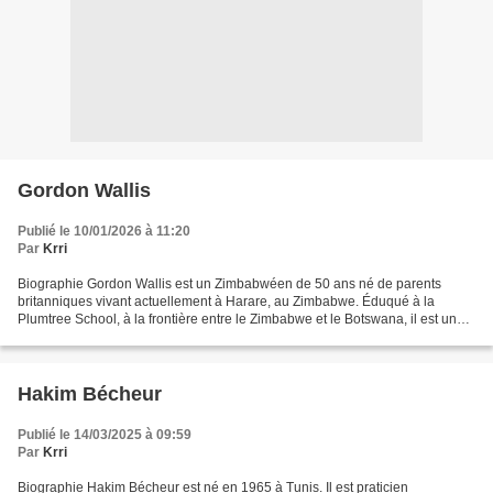
Gordon Wallis
Publié le 10/01/2026 à 11:20
Par
Krri
Biographie Gordon Wallis est un Zimbabwéen de 50 ans né de parents
britanniques vivant actuellement à Harare, au Zimbabwe. Éduqué à la
Plumtree School, à la frontière entre le Zimbabwe et le Botswana, il est un
lecteur assidu des romans policiers à suspense,...
Hakim Bécheur
Publié le 14/03/2025 à 09:59
Par
Krri
Biographie Hakim Bécheur est né en 1965 à Tunis. Il est praticien