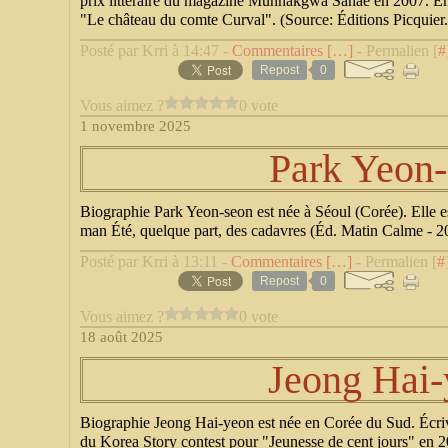
prix littéraire du magazine Munhakgwa Sahae en 2007. En 2
"Le château du comte Curval". (Source: Éditions Picquier.
Posté par Krri à 14:47 -
Commentaires [
…
]
- Permalien [
#
Repost
0
Vous aimez ?
0 vote
1 novembre 2025
Park Yeon
Biographie Park Yeon-seon est née à Séoul (Corée). Elle e
man Été, quelque part, des cadavres (Éd. Matin Calme - 20
Posté par Krri à 13:11 -
Commentaires [
…
]
- Permalien [
#
Repost
0
Vous aimez ?
0 vote
18 août 2025
Jeong Hai
Biographie Jeong Hai-yeon est née en Corée du Sud. Écriva
du Korea Story contest pour "Jeunesse de cent jours" en