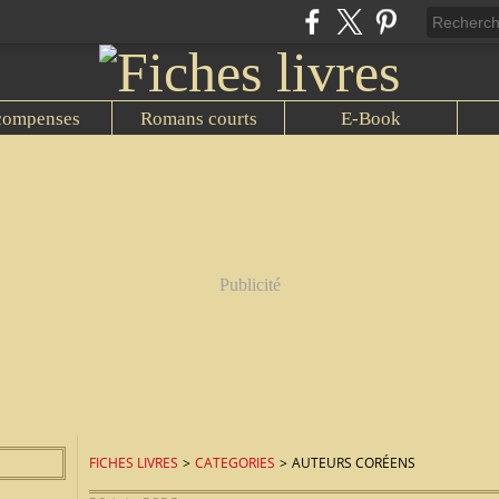
compenses
Romans courts
E-Book
Publicité
FICHES LIVRES
>
CATEGORIES
>
AUTEURS CORÉENS