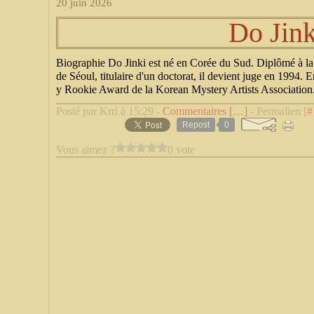
20 juin 2026
Do Jink
Biographie Do Jinki est né en Corée du Sud. Diplômé à la F
de Séoul, titulaire d'un doctorat, il devient juge en 1994.
y Rookie Award de la Korean Mystery Artists Association.
Posté par Krri à 15:29 -
Commentaires [
…
]
- Permalien [
#
Repost
0
Vous aimez ?
0 vote