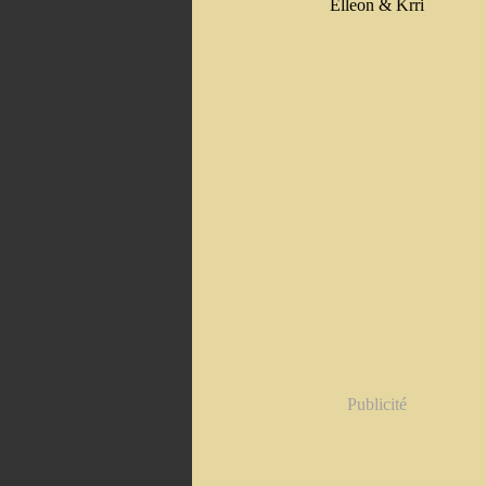
Elleon & Krri
Publicité