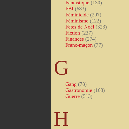
Fantastique
(130)
FBI
(683)
Féminicide
(297)
Féminisme
(122)
Fêtes de Noël
(323)
Fiction
(237)
Finances
(274)
Franc-maçon
(77)
G
Gang
(78)
Gastronomie
(168)
Guerre
(513)
H