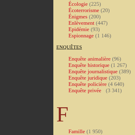
Écologie
(225)
Écoterrorisme
(20)
Énigmes
(200)
Enlèvement
(447)
Epidémie
(93)
Espionnage
(1 146)
ENQUÊTES
Enquête animalière
(96)
Enquête historique
(1 267)
Enquête journalistique
(389)
Enquête juridique
(203)
Enquête policière
(4 640)
Enquête privée
(3 341)
F
Famille
(1 950)