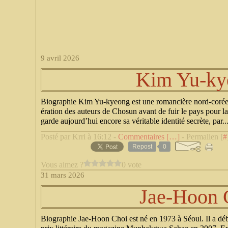
9 avril 2026
Kim Yu-ky
Biographie Kim Yu-kyeong est une romancière nord-corée
ération des auteurs de Chosun avant de fuir le pays pour 
garde aujourd’hui encore sa véritable identité secrète, par..
Posté par Krri à 16:12 -
Commentaires [
…
]
- Permalien [
#
Repost
0
Vous aimez ?
0 vote
31 mars 2026
Jae-Hoon 
Biographie Jae-Hoon Choi est né en 1973 à Séoul. Il a débu