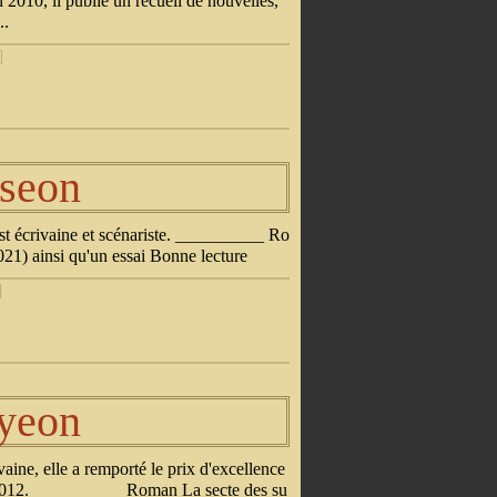
010, il publie un recueil de nouvelles,
..
]
-seon
st écrivaine et scénariste. __________ Ro
21) ainsi qu'un essai Bonne lecture
]
-yeon
ine, elle a remporté le prix d'excellence
 2012. __________ Roman La secte des su