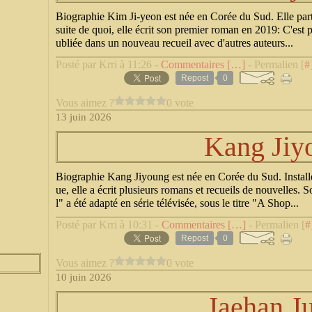
Biographie Kim Ji-yeon est née en Corée du Sud. Elle parti
suite de quoi, elle écrit son premier roman en 2019: C'est 
ubliée dans un nouveau recueil avec d'autres auteurs...
Posté par Krri à 11:26 -
Commentaires [
…
]
- Permalien [
#
Repost
0
Vous aimez ?
0 vote
13 juin 2026
Kang Jiy
Biographie Kang Jiyoung est née en Corée du Sud. Installé
ue, elle a écrit plusieurs romans et recueils de nouvelle
l" a été adapté en série télévisée, sous le titre "A Shop...
Posté par Krri à 10:31 -
Commentaires [
…
]
- Permalien [
#
Repost
0
Vous aimez ?
0 vote
10 juin 2026
Jaehan J