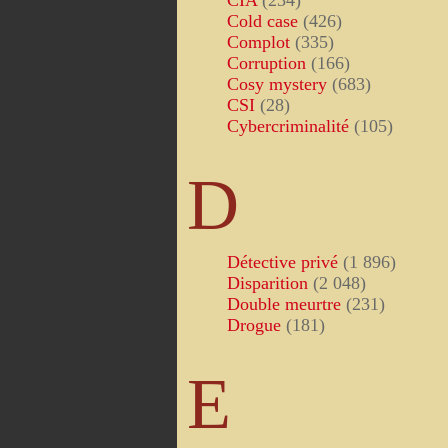
CIA
(234)
Cold case
(426)
Complot
(335)
Corruption
(166)
Cosy mystery
(683)
CSI
(28)
Cybercriminalité
(105)
D
Détective privé
(1 896)
Disparition
(2 048)
Double meurtre
(231)
Drogue
(181)
E