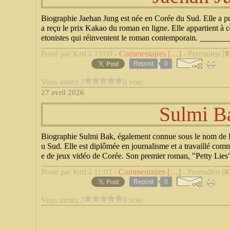
Biographie Jaehan Jung est née en Corée du Sud. Elle a pub
a reçu le prix Kakao du roman en ligne. Elle appartient à 
etonistes qui réinventent le roman contemporain. _______
Posté par Krri à 15:09 -
Commentaires [
…
]
- Permalien [
#
Repost
0
Vous aimez ?
0 vote
27 avril 2026
Sulmi B
Biographie Sulmi Bak, également connue sous le nom de P
u Sud. Elle est diplômée en journalisme et a travaillé comm
e de jeux vidéo de Corée. Son premier roman, "Petty Lies",
Posté par Krri à 11:02 -
Commentaires [
…
]
- Permalien [
#
Repost
0
Vous aimez ?
0 vote