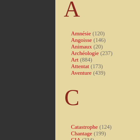
A
Amnésie
(120)
Angoisse
(146)
Animaux
(20)
Archéologie
(237)
Art
(884)
Attentat
(173)
Aventure
(439)
C
Catastrophe
(124)
Chantage
(199)