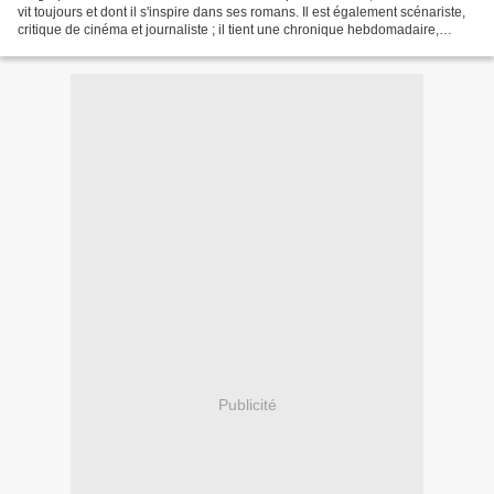
vit toujours et dont il s'inspire dans ses romans. Il est également scénariste,
critique de cinéma et journaliste ; il tient une chronique hebdomadaire,
"Nouvelles de Lilliput"...
Publicité