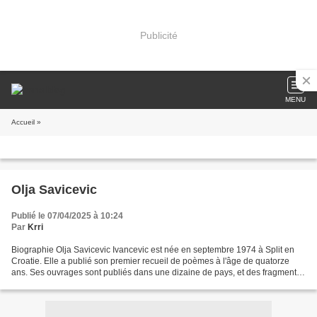
Publicité
MENU
Accueil
»
Olja Savicevic
Publié le 07/04/2025 à 10:24
Par
Krri
Biographie Olja Savicevic Ivancevic est née en septembre 1974 à Split en
Croatie. Elle a publié son premier recueil de poèmes à l'âge de quatorze
ans. Ses ouvrages sont publiés dans une dizaine de pays, et des fragments
de sa prose et de sa poésie ont...