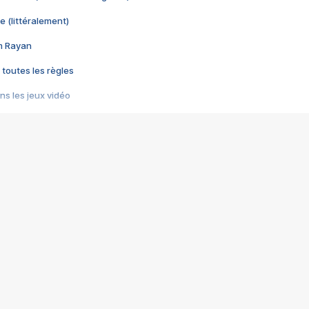
e (littéralement)
im Rayan
 toutes les règles
s les jeux vidéo
us choquant de Rockstar ? - Le scandale BULLY
e plus moche de Steam
du RÊVE tourne au CAUCHEMAR
pendant 8 heures
it… à tort
umiliés par un jeu vidéo
ire - Final Fantasy 8
ti un empire - Age of Empires