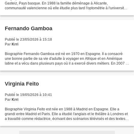
Gasteiz, Pays basque. En 1988 la famille déménage à Alicante,
communauté valencienne où elle étudie plus tard l'optométrie à l'université
d'Alicante. En 2012, elle publie son premier...
Fernando Gamboa
Publié le 23/05/2026 à 15:18
Par
Krri
Biographie Fernando Gamboa est né en 1970 en Espagne. Il a consacré
une bonne partie de sa vie d'adulte à voyager en Afrique et en Amérique
latine et a vécu dans plusieurs pays où il a exercé divers métiers. En 2007 il
publie son premier roman, La dernière...
Virginia Feito
Publié le 19/05/2026 à 10:41
Par
Krri
Biographie Virginia Feito est née en 1988 à Madrid en Espagne. Elle a
grandi entre Madrid et Paris. Elle a étudié l'anglais et le théâtre à Londres et
a travaillé comme rédactrice, écrivant des scénarios télévisés et des textes
publicitaires. __________...