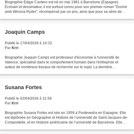
Biographie Edgar Cantero est né en mai 1981 à Barcelone (Espagne).
Écrivain et dessinateur, il est surtout connu pour son premier roman "Dormir
amb Winona Ryder", récompensé par un prix, ainsi que pour sa série de
romans policiers mettant en scène « EL...
Joaquin Camps
Publié le 17/04/2026 à 10:32
Par
Krri
Biographie Joaquin Camps est professeur d'économie à l'université de
Valence, spécialisé dans le comportement humain dans l'entreprise et
auteur de nombreux travaux de recherche sur le sujet. La dernière
confidence d'Hugo Mendoza, qu'il a mis cinq ans...
Susana Fortes
Publié le 02/04/2026 à 11:58
Par
Krri
Biographie Susana Fortes est née en 1959 à Pontevedra en Espagne. Elle
est diplômée en Géographie et Histoire de l’université de Saint-Jacques-de-
Compostelle, et en Histoire américaine de l’université de Barcelone. Elle
collabore régulièrement au journal...