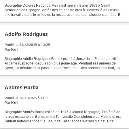
Biographie Dolores Redondo Meira est née en février 1969 à Saint-
Sébastien en Espagne. Après des études de droit à l'université de Deusto,
elle travaille dans le milieu de la restauration pendant plusieurs années. En
2009, elle publie un premier romans...
Adolfo Rodriguez
Publié le 31/12/2025 à 13:25
Par
Krri
Biographie Adolfo Rogriguez Gomez est né à Jerez de la Frontera et vit à
Alicante (Espagne) depuis son plus jeune âge. Pendant ses années de
lycée, il a découvert sa passion pour l'écriture et, des années plus tard, il a
réalisé son rêve en publiant son...
Andres Barba
Publié le 26/11/2025 à 11:50
Par
Krri
Biographie Andrés Barba est né en 1975 à Madrid (Espagne). Diplômé de
lettres espagnoles, il enseigne à l'université Complutense de Madrid et est
l'auteur notamment de "La Soeur de Katia" et des "Petites Mains". Une
république lumineuse a connu un accueil...