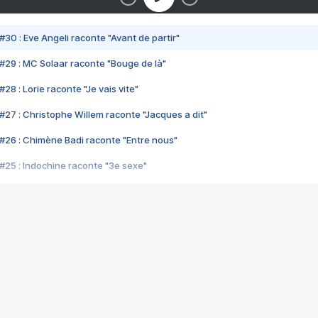
#30 : Eve Angeli raconte "Avant de partir"
#29 : MC Solaar raconte "Bouge de là"
28 : Lorie raconte "Je vais vite"
#27 : Christophe Willem raconte "Jacques a dit"
#26 : Chimène Badi raconte "Entre nous"
#25 : Indochine raconte "3e sexe"
#24 : Zaho raconte "C'est chelou"
#23 : Patrick Bruel raconte "Au café des délices"
#22 : Kyo raconte "Le chemin"
#21 : Nolwenn Leroy raconte "Cassé"
#20 : Patrick Hernandez raconte "Born to be alive"