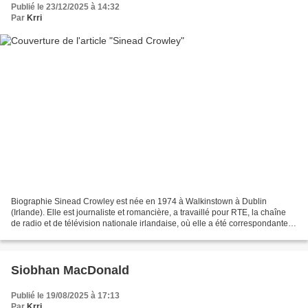
Publié le 23/12/2025 à 14:32
Par
Krri
Biographie Sinead Crowley est née en 1974 à Walkinstown à Dublin
(Irlande). Elle est journaliste et romancière, a travaillé pour RTE, la chaîne
de radio et de télévision nationale irlandaise, où elle a été correspondante
arts et médias pour RTE News de...
Siobhan MacDonald
Publié le 19/08/2025 à 17:13
Par
Krri