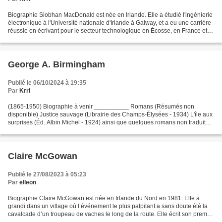
Biographie Siobhan MacDonald est née en Irlande. Elle a étudié l'ingénierie
électronique à l'Université nationale d'Irlande à Galway, et a eu une carrière
réussie en écrivant pour le secteur technologique en Écosse, en France et
en Irlande. En 2016 elle...
George A. Birmingham
Publié le 06/10/2024 à 19:35
Par
Krri
(1865-1950) Biographie à venir __________ Romans (Résumés non
disponible) Justice sauvage (Librairie des Champs-Élysées - 1934) L'île aux
surprises (Éd. Albin Michel - 1924) ainsi que quelques romans non traduits
en français, des romans divers , des nouvelles,...
Claire McGowan
Publié le 27/08/2023 à 05:23
Par
elleon
Biographie Claire McGowan est née en Irlande du Nord en 1981. Elle a
grandi dans un village où l’événement le plus palpitant a sans doute été la
cavalcade d’un troupeau de vaches le long de la route. Elle écrit son premier