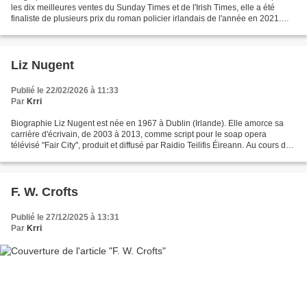
les dix meilleures ventes du Sunday Times et de l'Irish Times, elle a été
finaliste de plusieurs prix du roman policier irlandais de l'année en 2021.
Elle tien aussi le blog "OfficeMum.ie",...
Liz Nugent
Publié le 22/02/2026 à 11:33
Par
Krri
Biographie Liz Nugent est née en 1967 à Dublin (Irlande). Elle amorce sa
carrière d'écrivain, de 2003 à 2013, comme script pour le soap opera
télévisé "Fair City", produit et diffusé par Raidio Teilifis Éireann. Au cours de
la même période, elle signe...
F. W. Crofts
Publié le 27/12/2025 à 13:31
Par
Krri