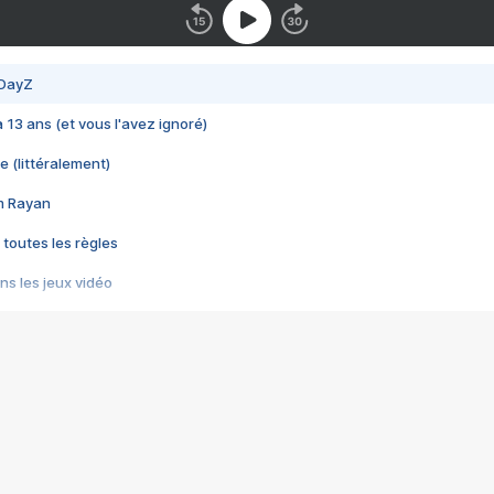
 DayZ
 a 13 ans (et vous l'avez ignoré)
e (littéralement)
im Rayan
 toutes les règles
s les jeux vidéo
us choquant de Rockstar ? - Le scandale BULLY
e plus moche de Steam
du RÊVE tourne au CAUCHEMAR
pendant 8 heures
it… à tort