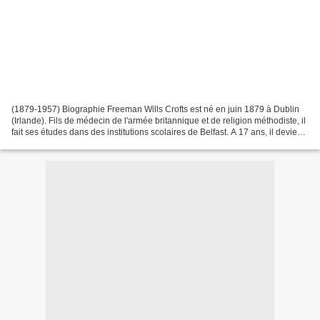
(1879-1957) Biographie Freeman Wills Crofts est né en juin 1879 à Dublin
(Irlande). Fils de médecin de l'armée britannique et de religion méthodiste, il
fait ses études dans des institutions scolaires de Belfast. A 17 ans, il devient
apprenti ingénieur...