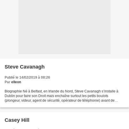
Steve Cavanagh
Publié le 14/02/2019 à 08:26
Par
elleon
Biographie Né à Belfast, en Irlande du Nord, Steve Cavanagh s’installe à
Dublin pour faire son Droit mais enchaîne surtout les petits boulots
(plongeur, videur, agent de sécurité, opérateur de téléphonie) avant de
décrocher un poste d’enquêteur dans un...
Casey Hill