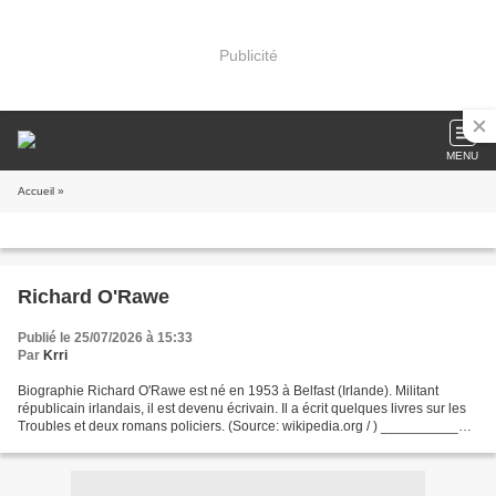
Publicité
MENU
Accueil
»
Richard O'Rawe
Publié le 25/07/2026 à 15:33
Par
Krri
Biographie Richard O'Rawe est né en 1953 à Belfast (Irlande). Militant
républicain irlandais, il est devenu écrivain. Il a écrit quelques livres sur les
Troubles et deux romans policiers. (Source: wikipedia.org / ) __________
Romans Braquage à Belfast...