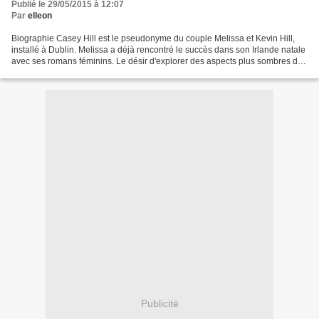
Publié le 29/05/2015 à 12:07
Par
elleon
Biographie Casey Hill est le pseudonyme du couple Melissa et Kevin Hill,
installé à Dublin. Melissa a déjà rencontré le succès dans son Irlande natale
avec ses romans féminins. Le désir d'explorer des aspects plus sombres de
la psyché humaine l'a poussée...
Publicité