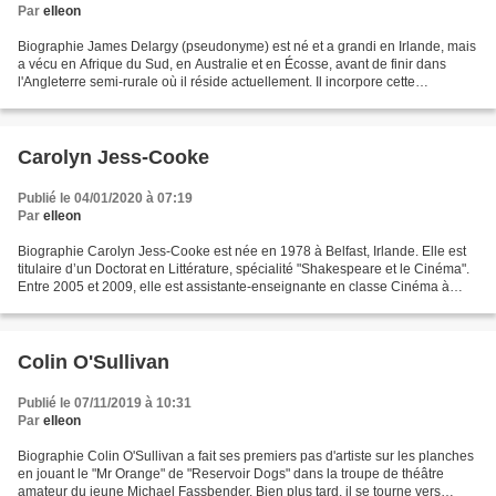
Par
elleon
Biographie James Delargy (pseudonyme) est né et a grandi en Irlande, mais
a vécu en Afrique du Sud, en Australie et en Écosse, avant de finir dans
l'Angleterre semi-rurale où il réside actuellement. Il incorpore cette
connaissance diversifiée des villes,...
Carolyn Jess-Cooke
Publié le 04/01/2020 à 07:19
Par
elleon
Biographie Carolyn Jess-Cooke est née en 1978 à Belfast, Irlande. Elle est
titulaire d’un Doctorat en Littérature, spécialité "Shakespeare et le Cinéma".
Entre 2005 et 2009, elle est assistante-enseignante en classe Cinéma à
l'Université du Sunderland...
Colin O'Sullivan
Publié le 07/11/2019 à 10:31
Par
elleon
Biographie Colin O'Sullivan a fait ses premiers pas d'artiste sur les planches
en jouant le "Mr Orange" de "Reservoir Dogs" dans la troupe de théâtre
amateur du jeune Michael Fassbender. Bien plus tard, il se tourne vers