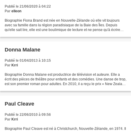
Publié le 21/06/2020 à 04:22
Par
elleon
Biographie Fiona Brand est née en Nouvelle-Zélande où elle vit toujours
avec sa famille dans la région paradisiaque de la Baie des Îles. Depuis
qu'elle sait lire, elle est une boulimique de lecture et ne pense qu'à écrire
elle-même. Après avoir travaillé...
Donna Malane
Publié le 01/04/2013 à 10:15
Par
Krri
Biographie Donna Malane est productrice de télévision et auteure. Elle a
écrit des pièces de théâtre pour enfants et des comédies. Une danse de trop,
est son premier roman pour adultes. En 2010, il a reçu le prix « New Zealand
Society of Authors-Pindar...
Paul Cleave
Publié le 22/06/2010 à 09:56
Par
Krri
Biographie Paul Cleave est né à Christchurch, Nouvelle-Zélande, en 1974. Il