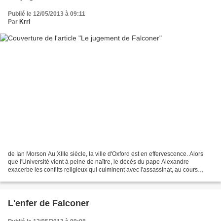
Publié le 12/05/2013 à 09:11
Par
Krri
de Ian Morson Au XIIIe siècle, la ville d'Oxford est en effervescence. Alors
que l'Université vient à peine de naître, le décès du pape Alexandre
exacerbe les conflits religieux qui culminent avec l'assassinat, au cours
d'une émeute estudiantine, du chef...
L'enfer de Falconer