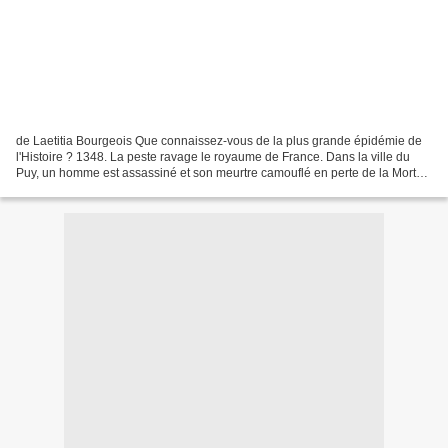
de Laetitia Bourgeois Que connaissez-vous de la plus grande épidémie de
l'Histoire ? 1348. La peste ravage le royaume de France. Dans la ville du
Puy, un homme est assassiné et son meurtre camouflé en perte de la Mort
Noire. Mais les cadavres mal enterrés...