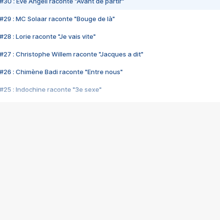
#30 : Eve Angeli raconte "Avant de partir"
#29 : MC Solaar raconte "Bouge de là"
28 : Lorie raconte "Je vais vite"
#27 : Christophe Willem raconte "Jacques a dit"
#26 : Chimène Badi raconte "Entre nous"
#25 : Indochine raconte "3e sexe"
#24 : Zaho raconte "C'est chelou"
#23 : Patrick Bruel raconte "Au café des délices"
#22 : Kyo raconte "Le chemin"
#21 : Nolwenn Leroy raconte "Cassé"
#20 : Patrick Hernandez raconte "Born to be alive"
#19 : Lorie raconte "Près de moi"
#18 : Michael Jones raconte "A nos actes manqués" (avec Jean-Jacque