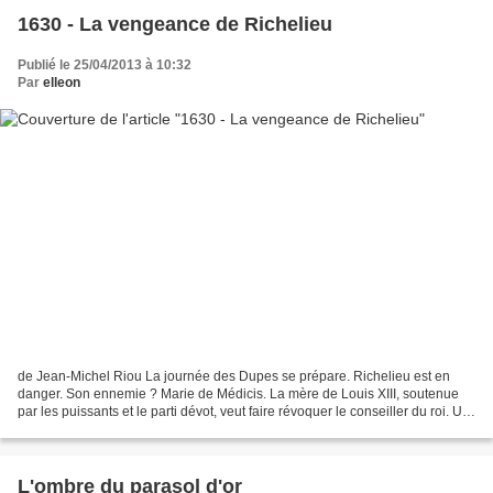
1630 - La vengeance de Richelieu
Publié le 25/04/2013 à 10:32
Par
elleon
de Jean-Michel Riou La journée des Dupes se prépare. Richelieu est en
danger. Son ennemie ? Marie de Médicis. La mère de Louis XIII, soutenue
par les puissants et le parti dévot, veut faire révoquer le conseiller du roi. Un
complot de plus ? Pire. Car...
L'ombre du parasol d'or