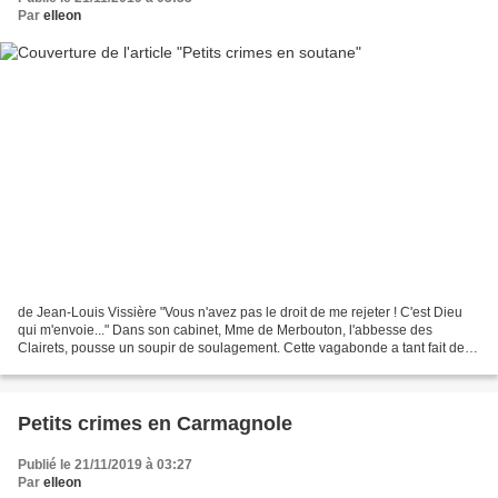
Par
elleon
de Jean-Louis Vissière "Vous n'avez pas le droit de me rejeter ! C'est Dieu
qui m'envoie..." Dans son cabinet, Mme de Merbouton, l'abbesse des
Clairets, pousse un soupir de soulagement. Cette vagabonde a tant fait de
tapage la veille au soir qu'il a paru...
Petits crimes en Carmagnole
Publié le 21/11/2019 à 03:27
Par
elleon