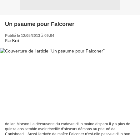
Un psaume pour Falconer
Publié le 12/05/2013 à 09:04
Par
Krri
de Ian Morson La découverte du cadavre d'un moine disparu il y a plus de
quinze ans semble avoir réveillé d'obscurs démons au prieuré de
Conishead... Aussi l'arrivée de maître Falconer n'est-elle pas vue d'un bon
œil, dans cet univers où la science est...