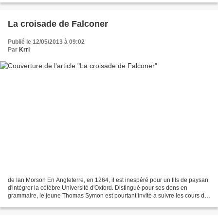
La croisade de Falconer
Publié le 12/05/2013 à 09:02
Par
Krri
de Ian Morson En Angleterre, en 1264, il est inespéré pour un fils de paysan
d'intégrer la célèbre Université d'Oxford. Distingué pour ses dons en
grammaire, le jeune Thomas Symon est pourtant invité à suivre les cours du
Regent Master William Falconer....