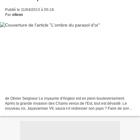
Publié le 11/04/2013 à 05:16
Par
elleon
de Olivier Seigneur Le royaume d'Angkor est en plein bouleversement.
Après la grande invasion des Chams venus de l'Est, tout est dévasté. Le
nouveau roi, Jayavarman VII, saura-t-il redresser son pays ? Faire de son
règne une époque prospère et rendre...