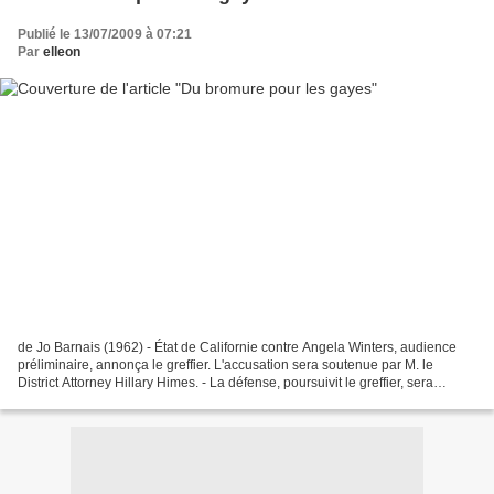
Publié le 13/07/2009 à 07:21
Par
elleon
de Jo Barnais (1962) - État de Californie contre Angela Winters, audience
préliminaire, annonça le greffier. L'accusation sera soutenue par M. le
District Attorney Hillary Himes. - La défense, poursuivit le greffier, sera
assurée par Maître John Adams....