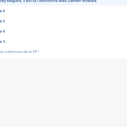
bey Maguire, c'est lui ! Rencontre avec Damien Witecka
e 6
e 5
e 4
e 3
s créatrices de la VF !
e 2
e 1
e Mektoub My Love arrive enfin ! Rencontre avec Shaïn Boumedine et Sal
i : après Toni en famille
elle réalise le bouleversant Dites lui que je l'aime
ais ! Rencontre autour de Vie privée de Rebecca Zlotowski
 de Marguerite, Grave... Rencontre avec Ella Rumpf