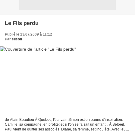
Le Fils perdu
Publié le 13/07/2009 à 11:12
Par
elleon
de Alain Beaulieu À Québec, l'écrivain Simon est en panne d'inspiration.
Camille, sa compagne, en profite: et si l'on se faisait un enfant... À Beloeil,
Paul vient de quitter ses associés. Diane, sa femme, est inquiète. Avec leurs
trois enfants à éduquer...