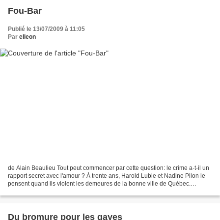
Fou-Bar
Publié le 13/07/2009 à 11:05
Par
elleon
de Alain Beaulieu Tout peut commencer par cette question: le crime a-t-il un
rapport secret avec l'amour ? À trente ans, Harold Lubie et Nadine Pilon le
pensent quand ils violent les demeures de la bonne ville de Québec.
Pourtant, s'ils conjuguent ainsi...
Du bromure pour les gayes