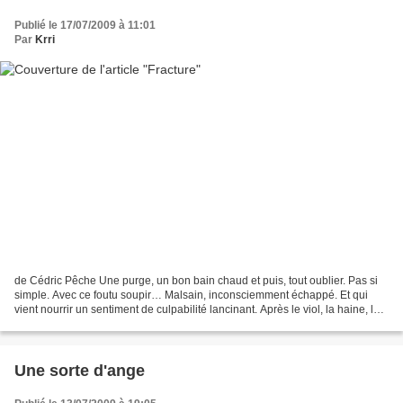
Publié le 17/07/2009 à 11:01
Par
Krri
de Cédric Pêche Une purge, un bon bain chaud et puis, tout oublier. Pas si
simple. Avec ce foutu soupir… Malsain, inconsciemment échappé. Et qui
vient nourrir un sentiment de culpabilité lancinant. Après le viol, la haine, le
dégoût, l’infamie… S’en suit...
Une sorte d'ange