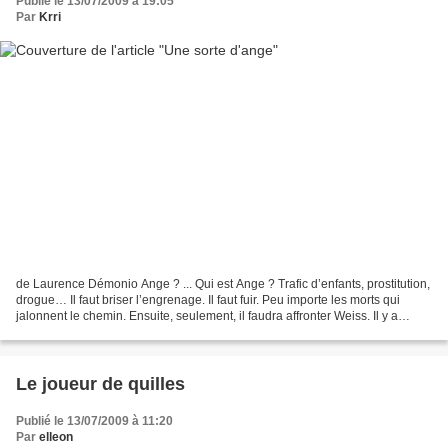
Publié le 13/07/2009 à 19:05
Par
Krri
de Laurence Démonio Ange ? ... Qui est Ange ? Trafic d’enfants, prostitution,
drogue… Il faut briser l’engrenage. Il faut fuir. Peu importe les morts qui
jalonnent le chemin. Ensuite, seulement, il faudra affronter Weiss. Il y a
Ange, et il y a trois...
Le joueur de quilles
Publié le 13/07/2009 à 11:20
Par
elleon