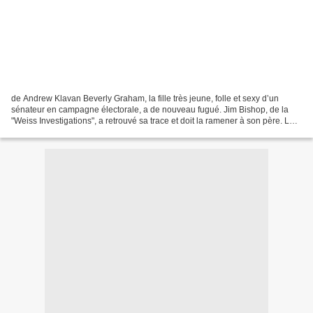
de Andrew Klavan Beverly Graham, la fille très jeune, folle et sexy d’un
sénateur en campagne électorale, a de nouveau fugué. Jim Bishop, de la
"Weiss Investigations", a retrouvé sa trace et doit la ramener à son père. Le
problème est qu’elle s’est éprise...