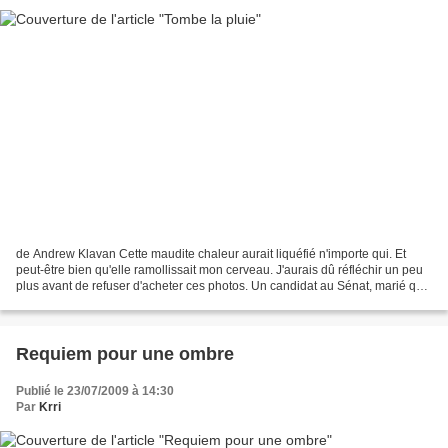
de Andrew Klavan Cette maudite chaleur aurait liquéfié n'importe qui. Et
peut-être bien qu'elle ramollissait mon cerveau. J'aurais dû réfléchir un peu
plus avant de refuser d'acheter ces photos. Un candidat au Sénat, marié qui
plus est, en train de batifoler...
Requiem pour une ombre
Publié le 23/07/2009 à 14:30
Par
Krri