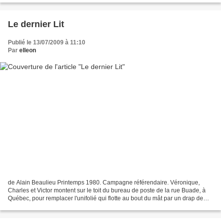
Le dernier Lit
Publié le 13/07/2009 à 11:10
Par
elleon
de Alain Beaulieu Printemps 1980. Campagne référendaire. Véronique,
Charles et Victor montent sur le toit du bureau de poste de la rue Buade, à
Québec, pour remplacer l'unifolié qui flotte au bout du mât par un drap de
flanelle sur lequel ils ont inscrit...