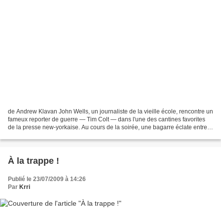
de Andrew Klavan John Wells, un journaliste de la vieille école, rencontre un
fameux reporter de guerre — Tim Colt — dans l'une des cantines favorites
de la presse new-yorkaise. Au cours de la soirée, une bagarre éclate entre
Colt et un inconnu. Le lendemain...
À la trappe !
Publié le 23/07/2009 à 14:26
Par
Krri