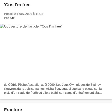
'Cos I'm free
Publié le 17/07/2009 à 11:08
Par
Krri
de Cédric Pêche Australie, août 2000. Les Jeux Olympiques de Sydney
s’ouvrent dans trois semaines. Aïcha Bouzegaoui sue sang et eau sur la
piste d’un stade de Perth où elle a établi son camp d’entraînement. Sa
spécialité : le 400 m, la plus dure épreuve...
Fracture