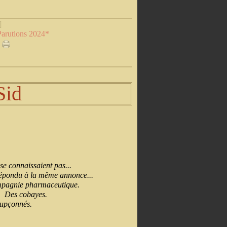
]
Parutions 2024*
Sid
-
 se connaissaient pas...
 répondu à la même annonce...
pagnie pharmaceutique.
Des cobayes.
oupçonnés.