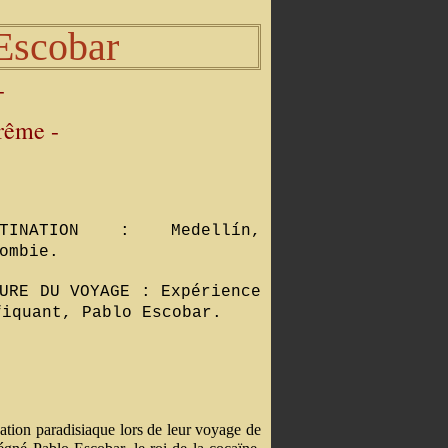
Escobar
-
trême -
STINATION : Medellín,
ombie.
URE DU VOYAGE : Expérience
fiquant, Pablo Escobar.
ation paradisiaque lors de leur voyage de