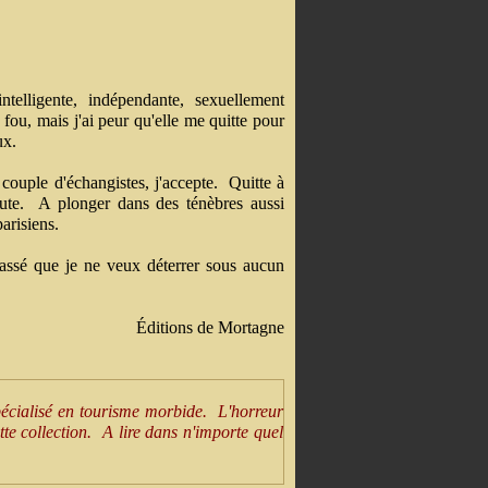
intelligente, indépendante, sexuellement
fou, mais j'ai peur qu'elle me quitte pour
ux.
ouple d'échangistes, j'accepte. Quitte à
ute. A plonger dans des ténèbres aussi
arisiens.
assé que je ne veux déterrer sous aucun
Éditions de Mortagne
cialisé en tourisme morbide. L'horreur
te collection. A lire dans n'importe quel