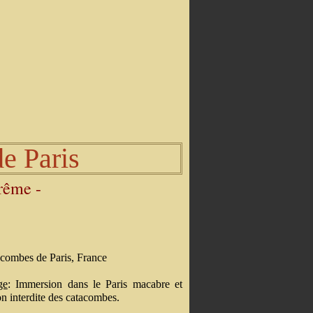
e Paris
trême -
acombes de Paris, France
ge
: Immersion dans le Paris macabre et
ion interdite des catacombes.