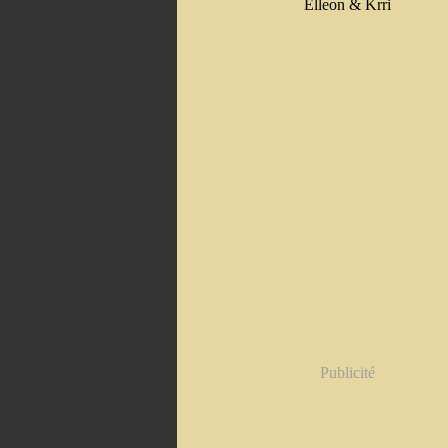
Elleon & Krri
Publicité