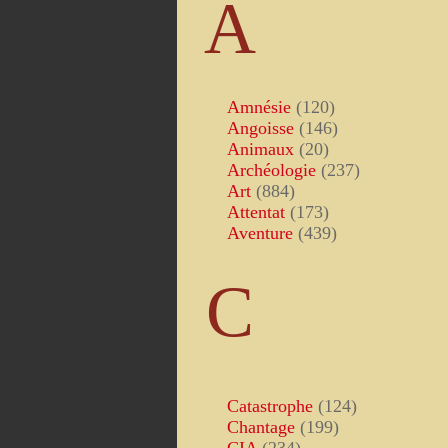
A
Amnésie
(120)
Angoisse
(146)
Animaux
(20)
Archéologie
(237)
Art
(884)
Attentat
(173)
Aventure
(439)
C
Catastrophe
(124)
Chantage
(199)