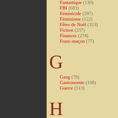
Fantastique
(130)
FBI
(683)
Féminicide
(297)
Féminisme
(122)
Fêtes de Noël
(323)
Fiction
(237)
Finances
(274)
Franc-maçon
(77)
G
Gang
(78)
Gastronomie
(168)
Guerre
(513)
H