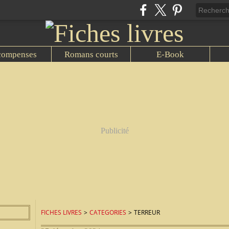
compenses
Romans courts
E-Book
Publicité
FICHES LIVRES
>
CATEGORIES
>
TERREUR