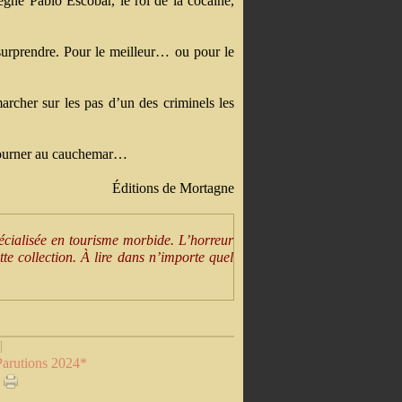
régné Pablo Escobar, le roi de la cocaïne,
surprendre. Pour le meilleur… ou pour le
marcher sur les pas d’un des criminels les
tourner au cauchemar…
Éditions de Mortagne
cialisée en tourisme morbide. L’horreur
te collection. À lire dans n’importe quel
]
Parutions 2024*