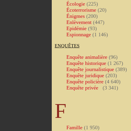
Écologie
(225)
Écoterrorisme
(20)
Énigmes
(200)
Enlèvement
(447)
Epidémie
(93)
Espionnage
(1 146)
ENQUÊTES
Enquête animalière
(96)
Enquête historique
(1 267)
Enquête journalistique
(389)
Enquête juridique
(203)
Enquête policière
(4 640)
Enquête privée
(3 341)
F
Famille
(1 950)