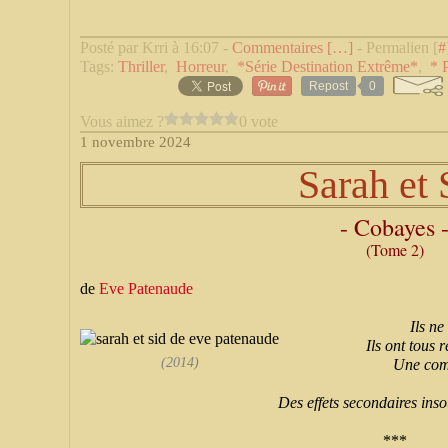
Posté par Krri à 16:07 -
Commentaires [
…
]
- Permalien [
#
Tags:
Thriller
,
Horreur
,
*Série Destination Extrême*
,
* 
Repost
0
Vous aimez ?
0 vote
1 novembre 2024
Sarah et 
- Cobayes 
(Tome 2)
de
Eve Patenaude
Ils ne
Ils ont tous
(2014)
Une com
Des effets secondaires ins
***