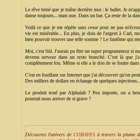
Le rêve brisé que je traîne derrière moi : le ballet. Je m'appe
danse toujours... mais nue. Dans un bar. Ça reste de la dan
Voilà ce que je me répète sans cesse pour ne pas m'écroul
vie est misérable... En plus, je dois de l'argent à Carl, m
bien pouvoir trouver une telle somme ? Le fantôme qui me h
Moi, c'est Sid. J'aurais pu être un super programmeur si ma 
devenu serveur dans un resto branché. C'est là que j'ai 
complètement fou. Même si elle a le don de se foutre dans
C'est en fouillant sur Internet que j'ai découvert qu'on p
Des milliers de dollars en échange de quelques injections..
Le produit testé par Alphalab ? Peu importe, on a beso
pourrait nous arriver de si grave ?
Découvrez l'univers de
COBAYES
à travers la plume de 