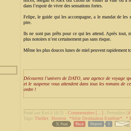
noces, Mégan et Alex ont choisi de visiter la ville où a 
dans l’espoir de vivre des sensations fortes.
Felipe, le guide qui les accompagne, a le mandat de les 
pire.
Ils ne sont pas prêts pour ce qui les attend. Après tout, 
plus notoires n’est certainement pas sans risque.
Même les plus douces lunes de miel peuvent rapidement 
Découvrez l’univers de DATO, une agence de voyage spé
et le suspense vous attendent dans tous les romans de cet
ordre !
Posté par Krri à 18:31 -
Commentaires [
…
]
- Permalien [
#
Tags:
Thriller
,
Horreur
,
*Série Destination Extrême*
,
* 
Repost
0