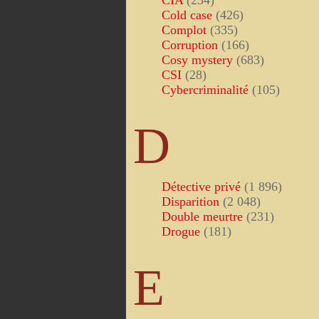
CIA
(234)
Cold case
(426)
Complot
(335)
Corruption
(166)
Cosy mystery
(683)
CSI
(28)
Cybercriminalité
(105)
D
Détective privé
(1 896)
Disparition
(2 048)
Double meurtre
(231)
Drogue
(181)
E