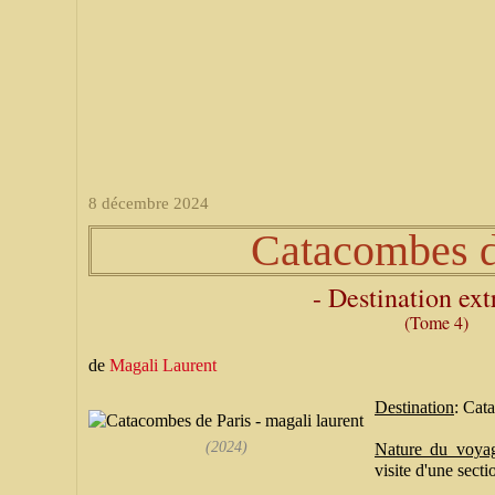
8 décembre 2024
Catacombes d
- Destination ex
(Tome 4)
de
Magali Laurent
Destination
: Cat
(2024)
Nature du voya
visite d'une sect