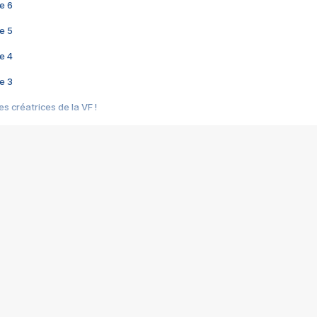
e 6
e 5
e 4
e 3
s créatrices de la VF !
e 2
e 1
e Mektoub My Love arrive enfin ! Rencontre avec Shaïn Boumedine et Sal
i : après Toni en famille
elle réalise le bouleversant Dites lui que je l'aime
ais ! Rencontre autour de Vie privée de Rebecca Zlotowski
 de Marguerite, Grave... Rencontre avec Ella Rumpf
 Les Rêveurs, un film intime sur la santé mentale