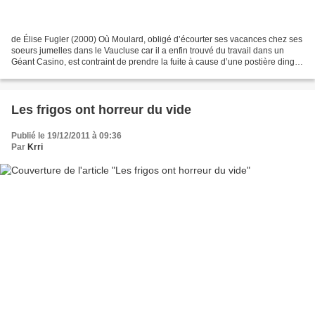
de Élise Fugler (2000) Où Moulard, obligé d’écourter ses vacances chez ses
soeurs jumelles dans le Vaucluse car il a enfin trouvé du travail dans un
Géant Casino, est contraint de prendre la fuite à cause d’une postière dingo
qui le poursuit de ses assiduités,...
Les frigos ont horreur du vide
Publié le 19/12/2011 à 09:36
Par
Krri