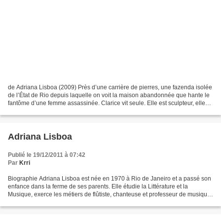
de Adriana Lisboa (2009) Près d’une carrière de pierres, une fazenda isolée
de l’État de Rio depuis laquelle on voit la maison abandonnée que hante le
fantôme d’une femme assassinée. Clarice vit seule. Elle est sculpteur, elle
attend sa sœur, Maria Inès,...
Adriana Lisboa
Publié le 19/12/2011 à 07:42
Par
Krri
Biographie Adriana Lisboa est née en 1970 à Rio de Janeiro et a passé son
enfance dans la ferme de ses parents. Elle étudie la Littérature et la
Musique, exerce les métiers de flûtiste, chanteuse et professeur de musique,
mais elle se consacre aujourd’hui...