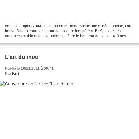
de Élise Fugler (2004) « Quand on est laide, vieille fille et née Labythe, l’on
trouve Dutrou charmant, pour ne pas dire inespéré ». Bref, les petites
annonces matrimoniales auraient pu faire le bonheur de ces deux âmes
esseulées, s’il n’y avait eu tant...
L'art du mou
Publié le 19/12/2011 à 09:41
Par
Krri