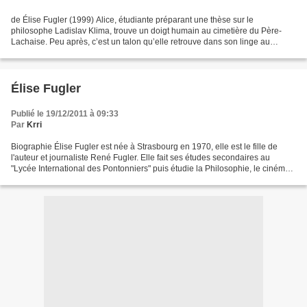
de Élise Fugler (1999) Alice, étudiante préparant une thèse sur le
philosophe Ladislav Klima, trouve un doigt humain au cimetière du Père-
Lachaise. Peu après, c’est un talon qu’elle retrouve dans son linge au
Lavomatic. Et comme si ça ne suffisait pas,...
Élise Fugler
Publié le 19/12/2011 à 09:33
Par
Krri
Biographie Élise Fugler est née à Strasbourg en 1970, elle est le fille de
l'auteur et journaliste René Fugler. Elle fait ses études secondaires au
"Lycée International des Pontonniers" puis étudie la Philosophie, le cinéma,
l'écriture de scénario, l'Anthropologie...