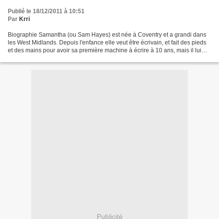
Publié le 18/12/2011 à 10:51
Par
Krri
Biographie Samantha (ou Sam Hayes) est née à Coventry et a grandi dans
les West Midlands. Depuis l'enfance elle veut être écrivain, et fait des pieds
et des mains pour avoir sa première machine à écrire à 10 ans, mais il lui
faut plusieurs années avant...
Publicité