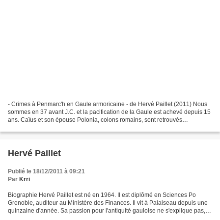
- Crimes à Penmarc'h en Gaule armoricaine - de Hervé Paillet (2011) Nous
sommes en 37 avant J.C. et la pacification de la Gaule est achevé depuis 15
ans. Caïus et son épouse Polonia, colons romains, sont retrouvés
assassinés dans leur maison de Penmarc'h,...
Hervé Paillet
Publié le 18/12/2011 à 09:21
Par
Krri
Biographie Hervé Paillet est né en 1964. Il est diplômé en Sciences Po
Grenoble, auditeur au Ministère des Finances. Il vit à Palaiseau depuis une
quinzaine d'année. Sa passion pour l'antiquité gauloise ne s'explique pas,
elle lui est quasi consubstantielle;...