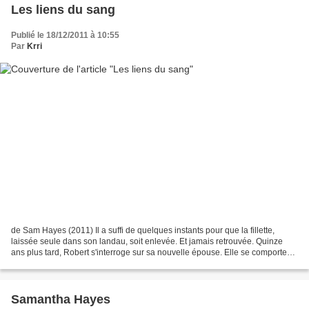
Les liens du sang
Publié le 18/12/2011 à 10:55
Par
Krri
de Sam Hayes (2011) Il a suffi de quelques instants pour que la fillette,
laissée seule dans son landau, soit enlevée. Et jamais retrouvée. Quinze
ans plus tard, Robert s'interroge sur sa nouvelle épouse. Elle se comporte
étrangement avec leur fille,...
Samantha Hayes