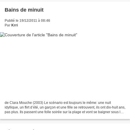
Bains de minuit
Publié le 19/12/2011 à 08:46
Par
Krri
de Clara Mouche (2003) Le scénario est toujours le même: une nuit
idyllique, un flirt d’été, un garçon et une fille se retrouvent, ils ont dix-huit ans,
pas plus. Ils passent une folle soirée sur la plage et vont se baigner sous la
lune. Le lendemain,...