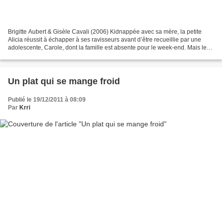
Brigitte Aubert & Gisèle Cavali (2006) Kidnappée avec sa mère, la petite
Alicia réussit à échapper à ses ravisseurs avant d’être recueillie par une
adolescente, Carole, dont la famille est absente pour le week-end. Mais les
truands sont à leurs trousses...
Un plat qui se mange froid
Publié le 19/12/2011 à 08:09
Par
Krri