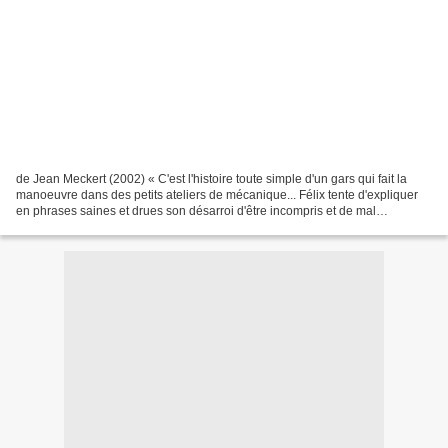
de Jean Meckert (2002) « C'est l'histoire toute simple d'un gars qui fait la
manoeuvre dans des petits ateliers de mécanique... Félix tente d'expliquer
en phrases saines et drues son désarroi d'être incompris et de mal
comprendre. Que ce soit dans ses...