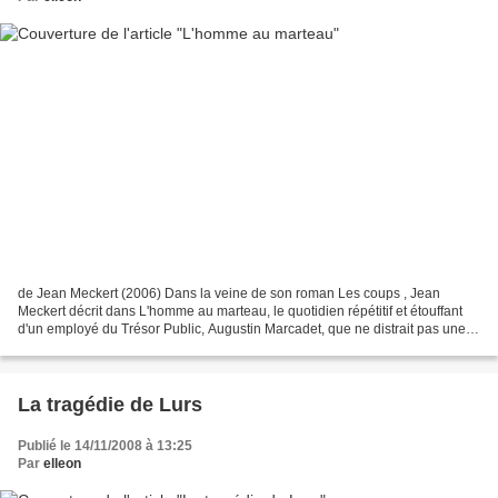
de Jean Meckert (2006) Dans la veine de son roman Les coups , Jean
Meckert décrit dans L'homme au marteau, le quotidien répétitif et étouffant
d'un employé du Trésor Public, Augustin Marcadet, que ne distrait pas une
morne vie de famille. On est en juillet,...
La tragédie de Lurs
Publié le 14/11/2008 à 13:25
Par
elleon