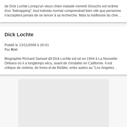
de Dick Lochte Lorsqu'un vieux chien malade nommé Groucho est victime
d'un "kidnapping", tout individu normal comprendrait bien vite que personne
n'acceptera jamais de se lancer à sa recherche. Mais la maîtresse du chien
disparu n'est pas n'importe qui....
Dick Lochte
Publié le 13/11/2008 à 20:01
Par
Krri
Biographie Richard Samuel dit Dick Lochte est né en 1944 à La Nouvelle-
Orléans où il a longtemps vécu, avant de s'installer en Californie. Il est
critique de cinéma, de livres et de théâtre, entre autres au "Los Angeles
Times". __________ Romans Blue...