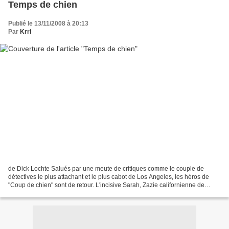
Temps de chien
Publié le 13/11/2008 à 20:13
Par
Krri
de Dick Lochte Salués par une meute de critiques comme le couple de
détectives le plus attachant et le plus cabot de Los Angeles, les héros de
"Coup de chien" sont de retour. L'incisive Sarah, Zazie californienne de
quinze ans et son ami Léo, quinquagénaire...