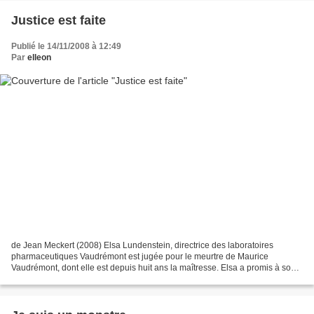
Justice est faite
Publié le 14/11/2008 à 12:49
Par
elleon
de Jean Meckert (2008) Elsa Lundenstein, directrice des laboratoires
pharmaceutiques Vaudrémont est jugée pour le meurtre de Maurice
Vaudrémont, dont elle est depuis huit ans la maîtresse. Elsa a promis à son
amant en phase terminale d'un cancer de l'aider...