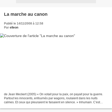
La marche au canon
Publié le 14/11/2008 à 12:58
Par
elleon
de Jean Meckert (2005) « On votait pour la paix, on payait pour la guerre.
Partout les innocents, enfournés par wagons, roulaient dans les nuits
calmes. Et ceux qui pleuraient le faisaient en silence. » Inhumain. C'est
l'adjectif qui revient le plus souvent...