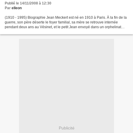
Publié le 14/11/2008 à 12:30
Par
elleon
(1910 - 1995) Biographie Jean Meckert est né en 1910 à Paris. À la fin de la
guerre, son père déserte le foyer familial, sa mère se retrouve internée
pendant deux ans au Vésinet, et le petit Jean envoyé dans un orphelinat
protestant à Courbevoie, l'asile...
Publicité