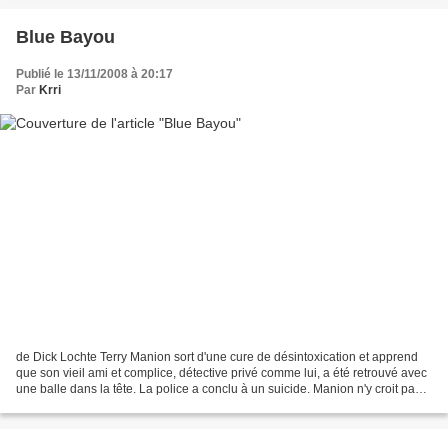
Blue Bayou
Publié le 13/11/2008 à 20:17
Par
Krri
de Dick Lochte Terry Manion sort d'une cure de désintoxication et apprend
que son vieil ami et complice, détective privé comme lui, a été retrouvé avec
une balle dans la tête. La police a conclu à un suicide. Manion n'y croit pas,
surtout lorsqu'il fait...