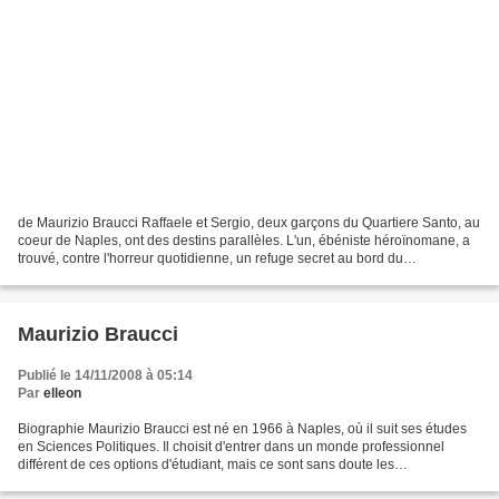
de Maurizio Braucci Raffaele et Sergio, deux garçons du Quartiere Santo, au
coeur de Naples, ont des destins parallèles. L'un, ébéniste héroïnomane, a
trouvé, contre l'horreur quotidienne, un refuge secret au bord du
téléphérique. L'autre, étoile montante...
Maurizio Braucci
Publié le 14/11/2008 à 05:14
Par
elleon
Biographie Maurizio Braucci est né en 1966 à Naples, où il suit ses études
en Sciences Politiques. Il choisit d'entrer dans un monde professionnel
différent de ces options d'étudiant, mais ce sont sans doute les
connaissances acquises et la prise de conscience...