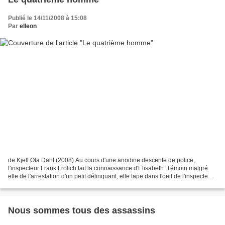
Publié le 14/11/2008 à 15:08
Par
elleon
de Kjell Ola Dahl (2008) Au cours d'une anodine descente de police,
l'inspecteur Frank Frolich fait la connaissance d'Elisabeth. Témoin malgré
elle de l'arrestation d'un petit délinquant, elle tape dans l'oeil de l'inspecteur.
Obsédé par son souvenir,...
Nous sommes tous des assassins