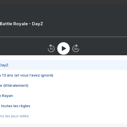
 Battle Royale - DayZ
 DayZ
 a 13 ans (et vous l'avez ignoré)
e (littéralement)
im Rayan
 toutes les règles
s les jeux vidéo
us choquant de Rockstar ? - Le scandale BULLY