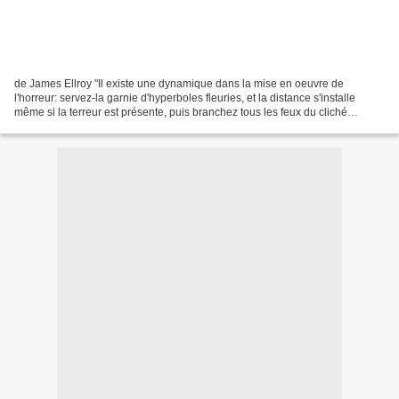
de James Ellroy "Il existe une dynamique dans la mise en oeuvre de
l'horreur: servez-la garnie d'hyperboles fleuries, et la distance s'installe
même si la terreur est présente, puis branchez tous les feux du cliché
littéraire ou figuratif, et vous ferez...