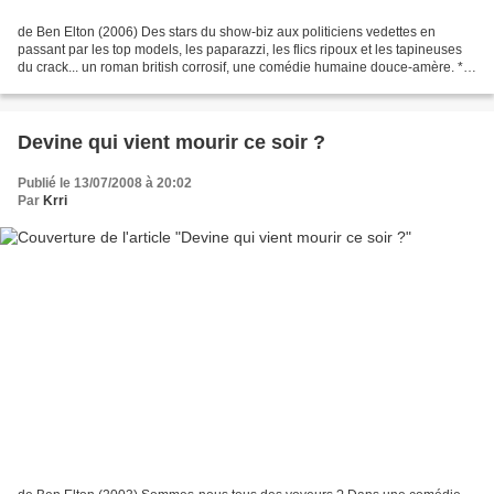
de Ben Elton (2006) Des stars du show-biz aux politiciens vedettes en
passant par les top models, les paparazzi, les flics ripoux et les tapineuses
du crack... un roman british corrosif, une comédie humaine douce-amère. ***
La Grande-Bretagne est en émoi...
Devine qui vient mourir ce soir ?
Publié le 13/07/2008 à 20:02
Par
Krri