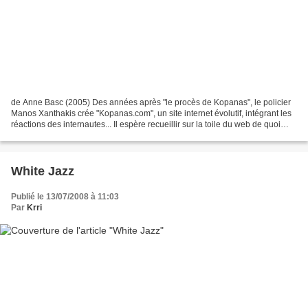
de Anne Basc (2005) Des années après "le procès de Kopanas", le policier
Manos Xanthakis crée "Kopanas.com", un site internet évolutif, intégrant les
réactions des internautes... Il espère recueillir sur la toile du web de quoi
faire réviser le procès....
White Jazz
Publié le 13/07/2008 à 11:03
Par
Krri