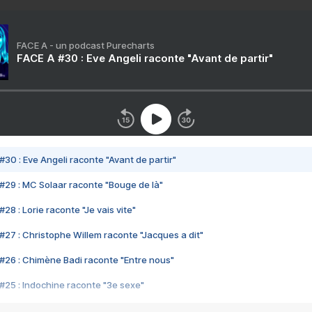
FACE A - un podcast Purecharts
FACE A #30 : Eve Angeli raconte "Avant de partir"
#30 : Eve Angeli raconte "Avant de partir"
#29 : MC Solaar raconte "Bouge de là"
28 : Lorie raconte "Je vais vite"
#27 : Christophe Willem raconte "Jacques a dit"
#26 : Chimène Badi raconte "Entre nous"
#25 : Indochine raconte "3e sexe"
#24 : Zaho raconte "C'est chelou"