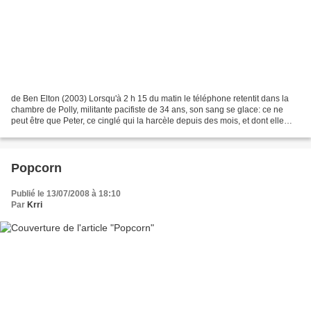
de Ben Elton (2003) Lorsqu'à 2 h 15 du matin le téléphone retentit dans la
chambre de Polly, militante pacifiste de 34 ans, son sang se glace: ce ne
peut être que Peter, ce cinglé qui la harcèle depuis des mois, et dont elle
croyait s'être enfin débarrassée....
Popcorn
Publié le 13/07/2008 à 18:10
Par
Krri