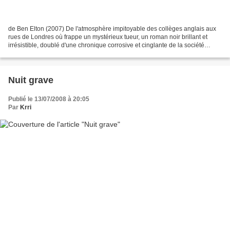
de Ben Elton (2007) De l'atmosphère impitoyable des collèges anglais aux
rues de Londres où frappe un mystérieux tueur, un roman noir brillant et
irrésistible, doublé d'une chronique corrosive et cinglante de la société
britannique... *** Depuis quelque...
Nuit grave
Publié le 13/07/2008 à 20:05
Par
Krri