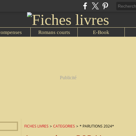
compenses
Romans courts
E-Book
Publicité
FICHES LIVRES
>
CATEGORIES
>
* PARUTIONS 2024*