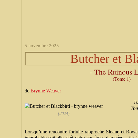
5 novembre 2025
Butcher et Bl
- The Ruinous L
(Tome 1)
de
Brynne Weaver
To
Tou
(2024)
Lorsqu’une rencontre fortuite rapproche Sloane et Rowan,
improbable soit-elle, naît entre ces âmes damnées – il s