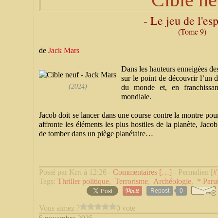
- Le jeu de l'es
(Tome 9)
de
Jack Mars
Dans les hauteurs enneigées des
sur le point de découvrir l’un 
(2024)
du monde et, en franchissant
mondiale.
Jacob doit se lancer dans une course contre la montre pour l
affronte les éléments les plus hostiles de la planète, Jacob 
de tomber dans un piège planétaire…
Posté par Krri à 12:26 -
Commentaires [
…
]
- Permalien [
#
Tags:
Thriller politique
,
Terrorisme
,
Archéologie
,
* Paru
Repost
0
Vous aimez ?
0 vote