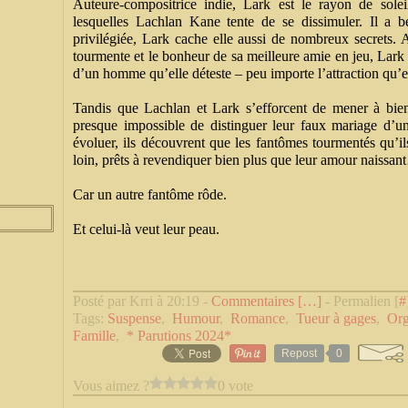
Auteure-compositrice indie, Lark est le rayon de solei
lesquelles Lachlan Kane tente de se dissimuler. Il a 
privilégiée, Lark cache elle aussi de nombreux secrets. 
tourmente et le bonheur de sa meilleure amie en jeu, Lark
d’un homme qu’elle déteste – peu importe l’attraction qu’ell
Tandis que Lachlan et Lark s’efforcent de mener à bien 
presque impossible de distinguer leur faux mariage d’un 
évoluer, ils découvrent que les fantômes tourmentés qu’il
loin, prêts à revendiquer bien plus que leur amour naissa
Car un autre fantôme rôde.
Et celui-là veut leur peau.
Posté par Krri à 20:19 -
Commentaires [
…
]
- Permalien [
#
Tags:
Suspense
,
Humour
,
Romance
,
Tueur à gages
,
Org
Famille
,
* Parutions 2024*
Repost
0
Vous aimez ?
0 vote