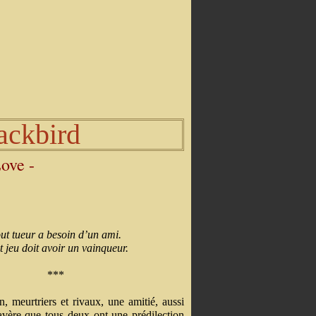
ackbird
ove -
ut tueur a besoin d’un ami.
t jeu doit avoir un vainqueur.
***
 meurtriers et rivaux, une amitié, aussi
’avère que tous deux ont une prédilection