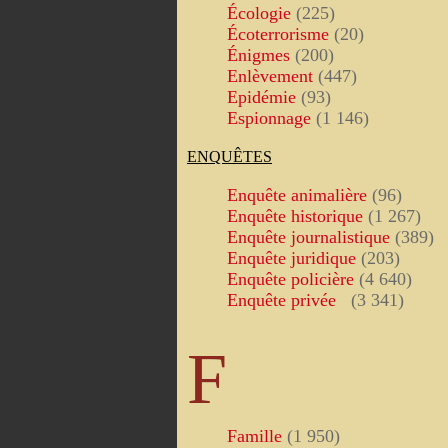
Écologie
(225)
Écoterrorisme
(20)
Énigmes
(200)
Enlèvement
(447)
Epidémie
(93)
Espionnage
(1 146)
ENQUÊTES
Enquête animalière
(96)
Enquête historique
(1 267)
Enquête journalistique
(389)
Enquête juridique
(203)
Enquête policière
(4 640)
Enquête privée
(3 341)
F
Famille
(1 950)