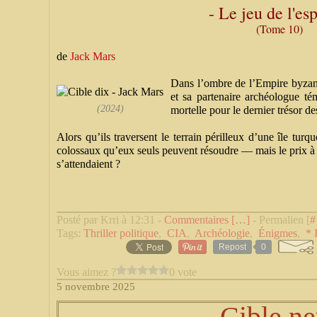
- Le jeu de l'es
(Tome 10)
de
Jack Mars
Dans l’ombre de l’Empire byzan
et sa partenaire archéologue t
(2024)
mortelle pour le dernier trésor d
Alors qu’ils traversent le terrain périlleux d’une île tu
colossaux qu’eux seuls peuvent résoudre — mais le prix à pa
s’attendaient ?
Posté par Krri à 12:31 -
Commentaires [
…
]
- Permalien [
#
Tags:
Thriller politique
,
CIA
,
Archéologie
,
Énigmes
,
* 
Repost
0
Vous aimez ?
0 vote
5 novembre 2025
Cible ne