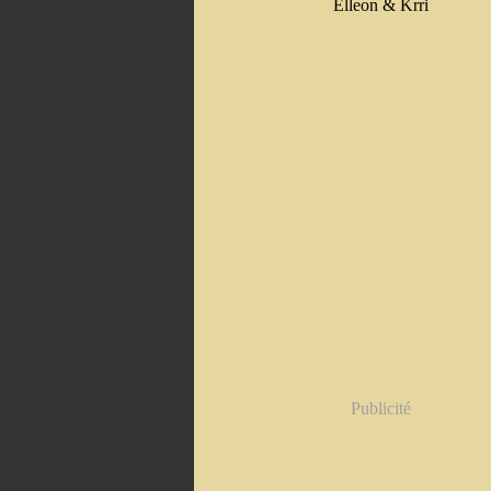
Elleon & Krri
Publicité