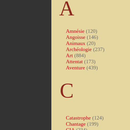
A
Amnésie
(120)
Angoisse
(146)
Animaux
(20)
Archéologie
(237)
Art
(884)
Attentat
(173)
Aventure
(439)
C
Catastrophe
(124)
Chantage
(199)