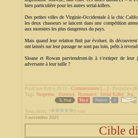
bien particulière pour les autres serial-killers.
Des petites villes de Virginie-Occidentale à la chic Calif
les deux chasseurs se lancent dans une compétition annue
aux monstres les plus dangereux du pays.
Mais quand leur relation finit par évoluer, ils découvren
ont laissés sur leur passage ne sont pas loin, prêts à reve
Sloane et Rowan parviendront-ils à s’extirper de leur 
adversaire à leur taille ?
Posté par Krri à 20:11 -
Commentaires [
…
]
- Permalien [
#
Tags:
Suspense
,
Humour
,
Romance
,
Serial Killer
,
Jeu
,
Repost
0
Vous aimez ?
0 vote
5 novembre 2025
Cible d