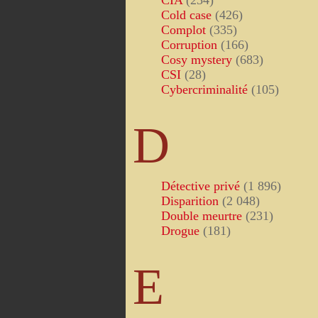
CIA
(234)
Cold case
(426)
Complot
(335)
Corruption
(166)
Cosy mystery
(683)
CSI
(28)
Cybercriminalité
(105)
D
Détective privé
(1 896)
Disparition
(2 048)
Double meurtre
(231)
Drogue
(181)
E