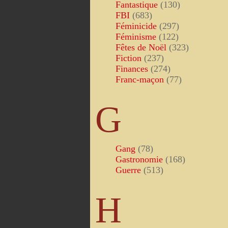
Fantastique
(130)
FBI
(683)
Féminicide
(297)
Féminisme
(122)
Fêtes de Noël
(323)
Fiction
(237)
Finances
(274)
Franc-maçon
(77)
G
Gang
(78)
Gastronomie
(168)
Guerre
(513)
H