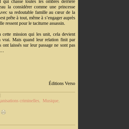
l qui chasse toutes les ombres derrière
beau la considérer comme une princesse
Avec sa redoutable famille au cœur de la
 est prête à tout, même à s’engager auprès
e ressent pour le taciturne assassin.
cette mission qui les unit, cela devient
vrai. Mais quand leur relation finit par
s ont laissés sur leur passage ne sont pas
nt…
Éditions Verso
]
anisations criminelles
,
Musique
,