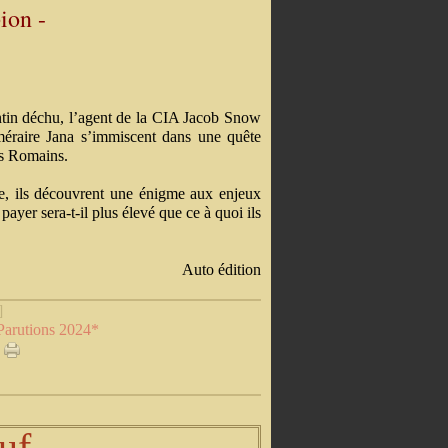
pion -
tin déchu, l’agent de la CIA Jacob Snow
éméraire Jana s’immiscent dans une quête
es Romains.
rque, ils découvrent une énigme aux enjeux
yer sera-t-il plus élevé que ce à quoi ils
Auto édition
]
Parutions 2024*
uf