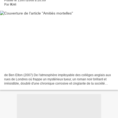
Publié le 13/07/2008 à 20:09
Par
Krri
de Ben Elton (2007) De l'atmosphère impitoyable des collèges anglais aux
rues de Londres où frappe un mystérieux tueur, un roman noir brillant et
irrésistible, doublé d'une chronique corrosive et cinglante de la société
britannique... *** Depuis quelque...