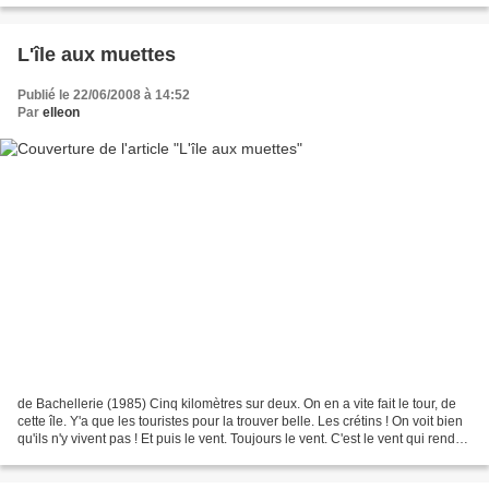
L'île aux muettes
Publié le 22/06/2008 à 14:52
Par
elleon
de Bachellerie (1985) Cinq kilomètres sur deux. On en a vite fait le tour, de
cette île. Y'a que les touristes pour la trouver belle. Les crétins ! On voit bien
qu'ils n'y vivent pas ! Et puis le vent. Toujours le vent. C'est le vent qui rend
les gens...