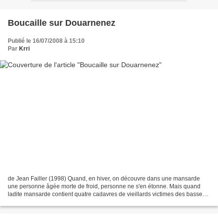
Boucaille sur Douarnenez
Publié le 16/07/2008 à 15:10
Par
Krri
de Jean Failler (1998) Quand, en hiver, on découvre dans une mansarde
une personne âgée morte de froid, personne ne s'en étonne. Mais quand
ladite mansarde contient quatre cadavres de vieillards victimes des basses
températures, on peut s'interroger sur...