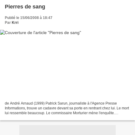
Pierres de sang
Publié le 15/06/2008 à 18:47
Par
Krri
de André Arnaud (1999) Patrick Sarun, journaliste à l'Agence Presse
Informations, trouve un cadavre devant sa porte en rentrant chez lui. Le mort
lui ressemble beaucoup. Le commissaire Morturier mène l'enquête.
L'inspecteur qui file Sarun disparaît, après...