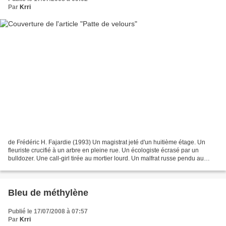
Par
Krri
de Frédéric H. Fajardie (1993) Un magistrat jeté d'un huitième étage. Un
fleuriste crucifié à un arbre en pleine rue. Un écologiste écrasé par un
bulldozer. Une call-girl tirée au mortier lourd. Un malfrat russe pendu au
dépôt du Palais de Justice......
Bleu de méthylène
Publié le 17/07/2008 à 07:57
Par
Krri