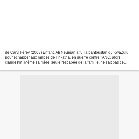
de Caryl Férey (2008) Enfant, Ali Neuman a fui la bantoustan du KwaZulu
pour échapper aux milices de l'Inkatha, en guerre contre l'ANC, alors
clandestin. Même sa mère, seule rescapée de la famille, ne sait pas ce
qu'elles lui ont fait. Aujourd'hui chef...