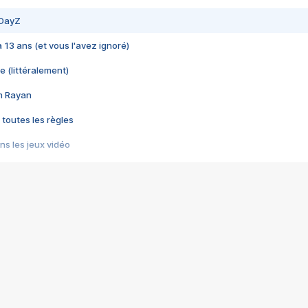
 DayZ
 a 13 ans (et vous l'avez ignoré)
e (littéralement)
im Rayan
 toutes les règles
s les jeux vidéo
us choquant de Rockstar ? - Le scandale BULLY
e plus moche de Steam
du RÊVE tourne au CAUCHEMAR
pendant 8 heures
it… à tort
umiliés par un jeu vidéo