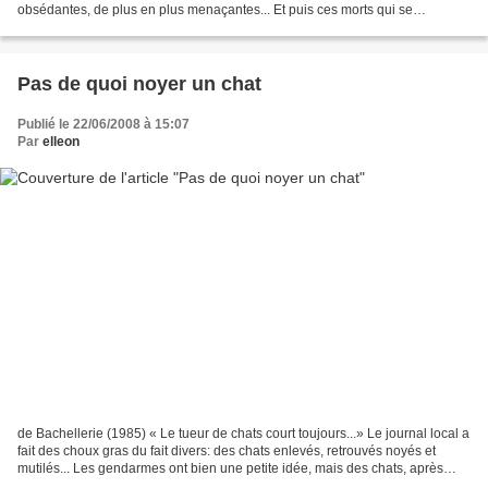
obsédantes, de plus en plus menaçantes... Et puis ces morts qui se
succèdent... Le lieutenant Brandoni et le...
Pas de quoi noyer un chat
Publié le 22/06/2008 à 15:07
Par
elleon
de Bachellerie (1985) « Le tueur de chats court toujours...» Le journal local a
fait des choux gras du fait divers: des chats enlevés, retrouvés noyés et
mutilés... Les gendarmes ont bien une petite idée, mais des chats, après
tout... Et puis un jour,...