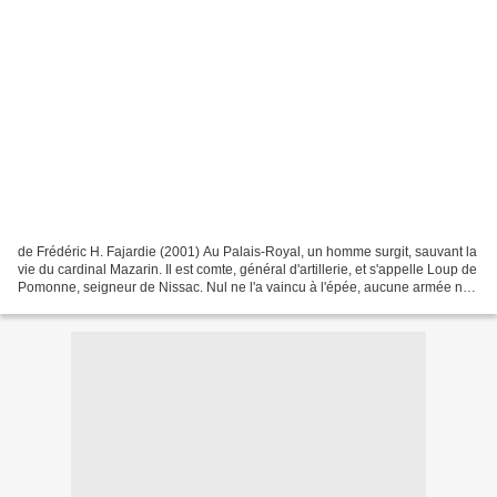
de Frédéric H. Fajardie (2001) Au Palais-Royal, un homme surgit, sauvant la
vie du cardinal Mazarin. Il est comte, général d'artillerie, et s'appelle Loup de
Pomonne, seigneur de Nissac. Nul ne l'a vaincu à l'épée, aucune armée ne
l'a jamais défait. À...