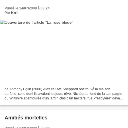
Publié le 14/07/2008 à 08:24
Par
Krri
de Anthony Eglin (2006) Alex et Kate Sheppard ont trouvé la maison
parfaite, celle dont ils avaient toujours rêvé. Nichée au fond de la campagne
du Wiltshire et entourée d'un jardin clos d'un hectare, "Le Presbytère" devait
devenir leur paradis... mais...
Amitiés mortelles