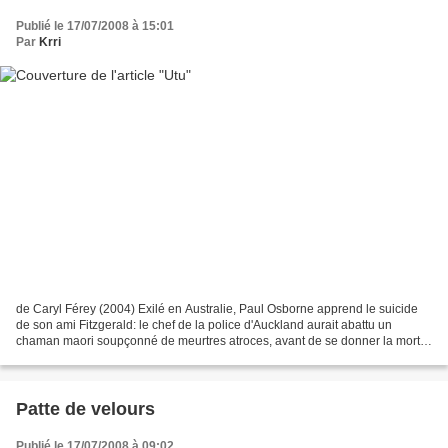
Publié le 17/07/2008 à 15:01
Par
Krri
de Caryl Férey (2004) Exilé en Australie, Paul Osborne apprend le suicide
de son ami Fitzgerald: le chef de la police d'Auckland aurait abattu un
chaman maori soupçonné de meurtres atroces, avant de se donner la mort.
Or, non seulement le cadavre du chaman...
Patte de velours
Publié le 17/07/2008 à 09:02