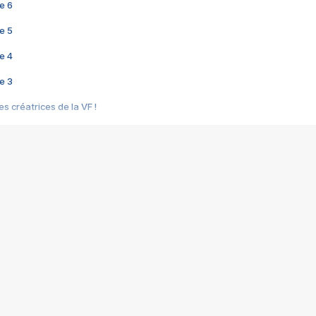
e 6
e 5
e 4
e 3
s créatrices de la VF !
e 2
e 1
e Mektoub My Love arrive enfin ! Rencontre avec Shaïn Boumedine et Sal
i : après Toni en famille
elle réalise le bouleversant Dites lui que je l'aime
ais ! Rencontre autour de Vie privée de Rebecca Zlotowski
 de Marguerite, Grave... Rencontre avec Ella Rumpf
 Les Rêveurs, un film intime sur la santé mentale