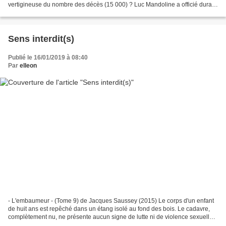
vertigineuse du nombre des décès (15 000) ? Luc Mandoline a officié durant
cette canicule. Surplus de travail pour...
Sens interdit(s)
Publié le 16/01/2019 à 08:40
Par
elleon
- L'embaumeur - (Tome 9) de Jacques Saussey (2015) Le corps d'un enfant
de huit ans est repêché dans un étang isolé au fond des bois. Le cadavre,
complètement nu, ne présente aucun signe de lutte ni de violence sexuelle,
laissant à penser que le petit...