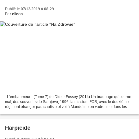
Publié le 07/12/2019 à 08:29
Par
elleon
- L'embaumeur - (Tome 7) de Didier Fossey (2014) Un braquage qui tourne
mal, des souvenirs de Sarajevo, 1996, la mission IFOR, avec le deuxième
régiment étranger parachutiste et voilà Mandoline en vadrouille dans les
Balkans pour voler au secours d'Élisa,...
Harpicide