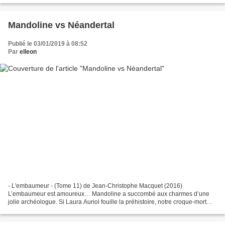
Mandoline vs Néandertal
Publié le 03/01/2019 à 08:52
Par
elleon
- L'embaumeur - (Tome 11) de Jean-Christophe Macquet (2016)
L’embaumeur est amoureux… Mandoline a succombé aux charmes d’une
jolie archéologue. Si Laura Auriol fouille la préhistoire, notre croque-mort
préféré lui aussi va entreprendre certaines prospections...