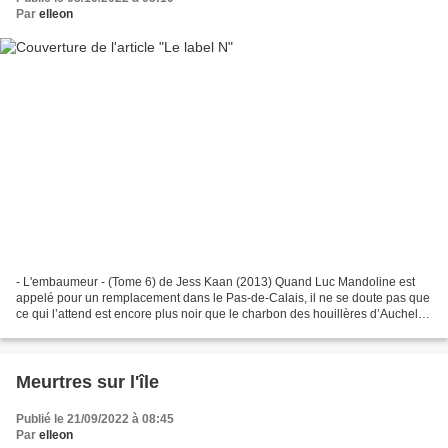
Par
elleon
- L'embaumeur - (Tome 6) de Jess Kaan (2013) Quand Luc Mandoline est
appelé pour un remplacement dans le Pas-de-Calais, il ne se doute pas que
ce qui l’attend est encore plus noir que le charbon des houillères d’Auchel.
Ce n’est pas au fond de la mine...
Meurtres sur l'île
Publié le 21/09/2022 à 08:45
Par
elleon