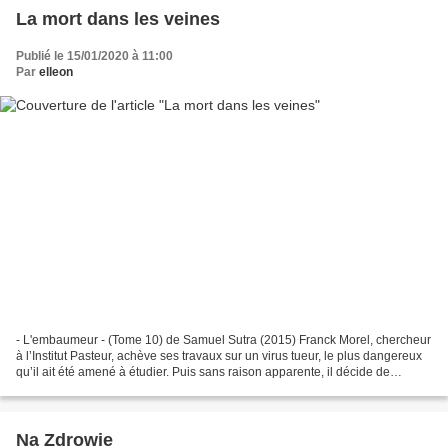
La mort dans les veines
Publié le 15/01/2020 à 11:00
Par
elleon
- L'embaumeur - (Tome 10) de Samuel Sutra (2015) Franck Morel, chercheur
à l’Institut Pasteur, achève ses travaux sur un virus tueur, le plus dangereux
qu’il ait été amené à étudier. Puis sans raison apparente, il décide de
traverser Paris pour aller...
Na Zdrowie