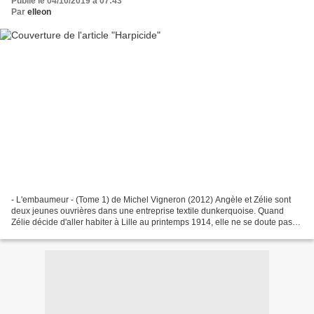
Publié le 04/10/2019 à 07:43
Par
elleon
- L'embaumeur - (Tome 1) de Michel Vigneron (2012) Angèle et Zélie sont
deux jeunes ouvrières dans une entreprise textile dunkerquoise. Quand
Zélie décide d'aller habiter à Lille au printemps 1914, elle ne se doute pas
que la ville va se retrouver sous...