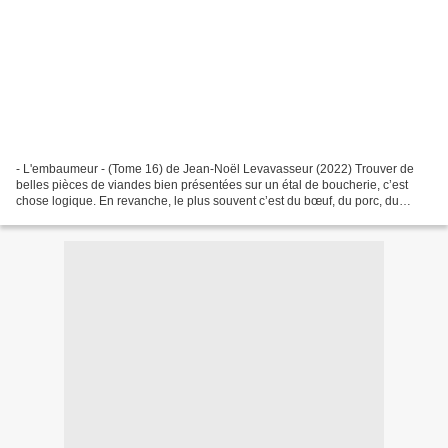
- L'embaumeur - (Tome 16) de Jean-Noël Levavasseur (2022) Trouver de
belles pièces de viandes bien présentées sur un étal de boucherie, c’est
chose logique. En revanche, le plus souvent c’est du bœuf, du porc, du
mouton, plus rarement un notable du cru....