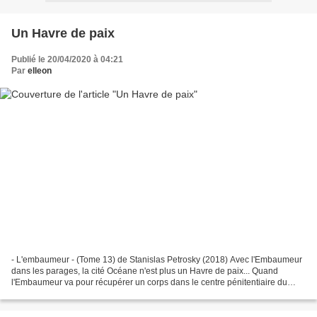
Un Havre de paix
Publié le 20/04/2020 à 04:21
Par
elleon
- L'embaumeur - (Tome 13) de Stanislas Petrosky (2018) Avec l'Embaumeur
dans les parages, la cité Océane n'est plus un Havre de paix... Quand
l'Embaumeur va pour récupérer un corps dans le centre pénitentiaire du
Havre, et que le suicidé lui paraît suspect,...