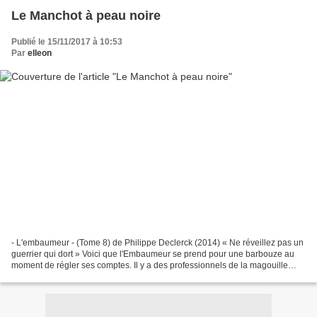
Le Manchot à peau noire
Publié le 15/11/2017 à 10:53
Par
elleon
- L'embaumeur - (Tome 8) de Philippe Declerck (2014) « Ne réveillez pas un
guerrier qui dort » Voici que l'Embaumeur se prend pour une barbouze au
moment de régler ses comptes. Il y a des professionnels de la magouille
géopolitique qui ont du mouron à...