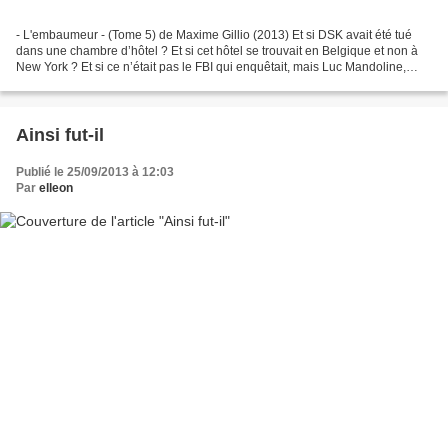
- L'embaumeur - (Tome 5) de Maxime Gillio (2013) Et si DSK avait été tué
dans une chambre d’hôtel ? Et si cet hôtel se trouvait en Belgique et non à
New York ? Et si ce n’était pas le FBI qui enquêtait, mais Luc Mandoline,
alias l’Embaumeur, le thanatopracteur...
Ainsi fut-il
Publié le 25/09/2013 à 12:03
Par
elleon