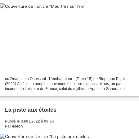
ou Deadline à Ouessant - L'embaumeur - (Tome 15) de Stéphane Pajot
(2022) Au fil d’un périple mouvementé en terres ouessantines, un pan
inconnu de l’histoire de France, celui du mythique Appel du Général de
Gaulle le 18 juin 1940, attend Luc Mandoline,...
La piste aux étoiles
Publié le 03/03/2022 à 09:15
Par
elleon