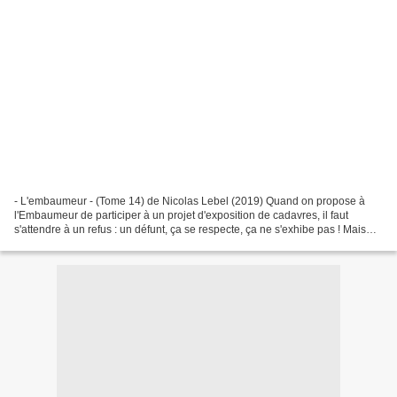
- L'embaumeur - (Tome 14) de Nicolas Lebel (2019) Quand on propose à
l'Embaumeur de participer à un projet d'exposition de cadavres, il faut
s'attendre à un refus : un défunt, ça se respecte, ça ne s'exhibe pas ! Mais
dans la vie, on ne fait pas toujours...