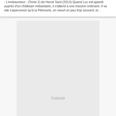
- L'embaumeur - (Tome 2) de Hervé Sard (2013) Quand Luc est appelé
auprès d'un châtelain milliardaire, il s'attend à une mission ordinaire. Il va
vite s'apercevoir qu'à la Pillonerie, on meurt un peu trop souvent, et
d'étrange manière. Le petit-fils du...
Publicité