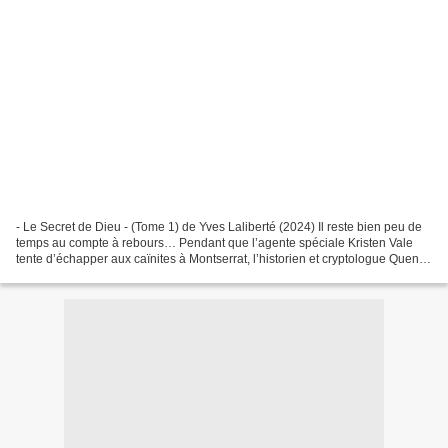
- Le Secret de Dieu - (Tome 1) de Yves Laliberté (2024) Il reste bien peu de
temps au compte à rebours… Pendant que l’agente spéciale Kristen Vale
tente d’échapper aux caïnites à Montserrat, l’historien et cryptologue Quentin
DeFoix fait équipe avec son...