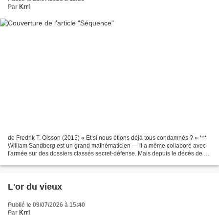
Par
Krri
de Fredrik T. Olsson (2015) « Et si nous étions déjà tous condamnés ? » ***
William Sandberg est un grand mathématicien — il a même collaboré avec
l'armée sur des dossiers classés secret-défense. Mais depuis le décès de sa
fille, il n'est plus que l'ombre...
L'or du vieux
Publié le 09/07/2026 à 15:40
Par
Krri