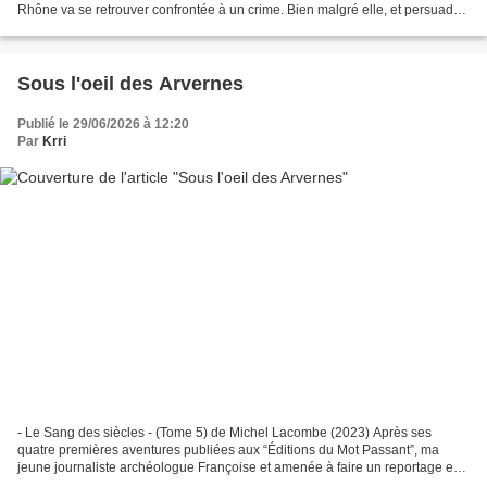
Rhône va se retrouver confrontée à un crime. Bien malgré elle, et persuadée
que la principale suspecte est innocente,...
Sous l'oeil des Arvernes
Publié le 29/06/2026 à 12:20
Par
Krri
- Le Sang des siècles - (Tome 5) de Michel Lacombe (2023) Après ses
quatre premières aventures publiées aux “Éditions du Mot Passant”, ma
jeune journaliste archéologue Françoise et amenée à faire un reportage en
Auvergne sur les oppida gaulois. Au cours...