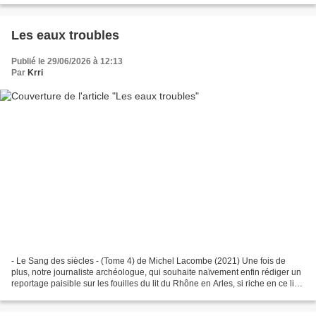
Les eaux troubles
Publié le 29/06/2026 à 12:13
Par
Krri
- Le Sang des siècles - (Tome 4) de Michel Lacombe (2021) Une fois de
plus, notre journaliste archéologue, qui souhaite naïvement enfin rédiger un
reportage paisible sur les fouilles du lit du Rhône en Arles, si riche en ce lieu
de vestiges gallo-romains,...