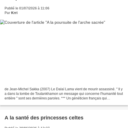
Publié le 01/07/2026 à 11:06
Par
Krri
de Jean-Michel Sakka (2007) Le Dalaï Lama vient de mourir assassiné. " Il y
a dans la tombe de Toutankhamon un message qui concerne l'humanité tout
entière " sont ses dernières paroles. *** Un généticien français qui
s'intéresse à l'ADN du jeune pharaon...
A la santé des princesses celtes