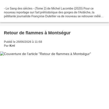
- Le Sang des siècles - (Tome 2) de Michel Lacombe (2020) Pour ce
nouveau reportage sur l'art préhistorique des gorges de l'Ardèche, la
pétillante journaliste Françoise Dutellier va de nouveau se retrouver mêlée à
une mort dramatique. Un participant à...
Retour de flammes à Montségur
Publié le 29/06/2026 à 11:58
Par
Krri