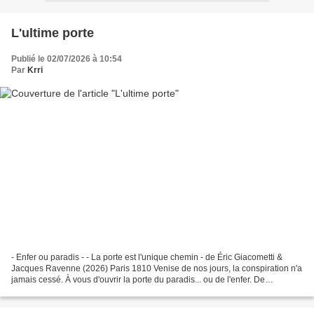
L'ultime porte
Publié le 02/07/2026 à 10:54
Par
Krri
- Enfer ou paradis - - La porte est l'unique chemin - de Éric Giacometti &
Jacques Ravenne (2026) Paris 1810 Venise de nos jours, la conspiration n'a
jamais cessé. À vous d'ouvrir la porte du paradis... ou de l'enfer. De
Napoléon, fasciné par les mystères...