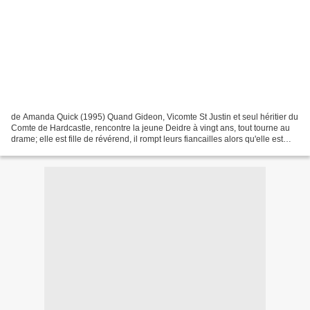
de Amanda Quick (1995) Quand Gideon, Vicomte St Justin et seul héritier du
Comte de Hardcastle, rencontre la jeune Deidre à vingt ans, tout tourne au
drame; elle est fille de révérend, il rompt leurs fiancailles alors qu'elle est
enceinte - elle se suicide....