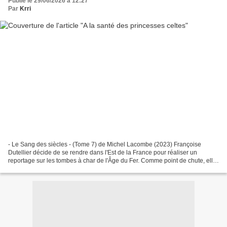
Publié le 29/06/2026 à 12:27
Par
Krri
- Le Sang des siècles - (Tome 7) de Michel Lacombe (2023) Françoise
Dutellier décide de se rendre dans l'Est de la France pour réaliser un
reportage sur les tombes à char de l'Âge du Fer. Comme point de chute, elle
opte pour une tranquille auberge familiale....