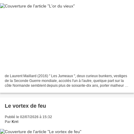
de Laurent Maillard (2016) " Les Jumeaux ", deux curieux bunkers, vestiges
de la Seconde Guerre mondiale, accolés l'un à l'autre, quelque part sur la
côte Normande semblent depuis plus de soixante-dix ans, porter malheur à
quiconque daigne s'y intéresser....
Le vortex de feu
Publié le 02/07/2026 à 15:32
Par
Krri