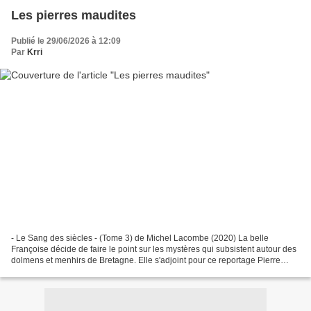
Les pierres maudites
Publié le 29/06/2026 à 12:09
Par
Krri
- Le Sang des siècles - (Tome 3) de Michel Lacombe (2020) La belle
Françoise décide de faire le point sur les mystères qui subsistent autour des
dolmens et menhirs de Bretagne. Elle s'adjoint pour ce reportage Pierre
Laubernier, qu'elle remplace depuis...