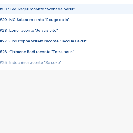
#30 : Eve Angeli raconte "Avant de partir"
#29 : MC Solaar raconte "Bouge de là"
28 : Lorie raconte "Je vais vite"
#27 : Christophe Willem raconte "Jacques a dit"
#26 : Chimène Badi raconte "Entre nous"
#25 : Indochine raconte "3e sexe"
#24 : Zaho raconte "C'est chelou"
#23 : Patrick Bruel raconte "Au café des délices"
#22 : Kyo raconte "Le chemin"
#21 : Nolwenn Leroy raconte "Cassé"
#20 : Patrick Hernandez raconte "Born to be alive"
#19 : Lorie raconte "Près de moi"