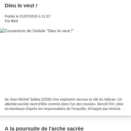
Dieu le veut !
Publié le 01/07/2026 à 11:07
Par
Krri
de Jean-Michel Sakka (2008) Une explosion secoue la cité du Vatican. Un
attentat-suicide vient d'être commis dans l'un des musées. Benoît XVI, cible
du kamikaze d'après les responsables de l'enquête, échappe par miracle à
la mort. Costes, généticien de...
A la poursuite de l'arche sacrée