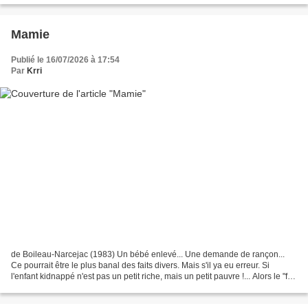
Mamie
Publié le 16/07/2026 à 17:54
Par
Krri
de Boileau-Narcejac (1983) Un bébé enlevé... Une demande de rançon...
Ce pourrait être le plus banal des faits divers. Mais s'il ya eu erreur. Si
l'enfant kidnappé n'est pas un petit riche, mais un petit pauvre !... Alors le "fait
divers" peut devenir...