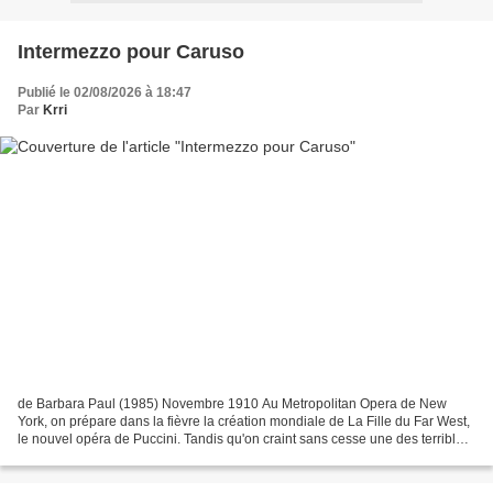
Intermezzo pour Caruso
Publié le 02/08/2026 à 18:47
Par
Krri
de Barbara Paul (1985) Novembre 1910 Au Metropolitan Opera de New
York, on prépare dans la fièvre la création mondiale de La Fille du Far West,
le nouvel opéra de Puccini. Tandis qu'on craint sans cesse une des terribles
colères du maestro Toscanini,...