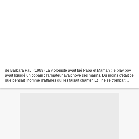
de Barbara Paul (1989) La violoniste avait tué Papa et Maman ; le play boy
avait liquidé un copain ; l'armateur avait noyé ses marins. Du moins c'était ce
que pensait l'homme d'affaires qui les faisait chanter. Et il ne se trompait
jamais, paraît-il....