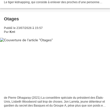
Le tiger kidnapping, qui consiste à enlever des proches d’une personne
pour la contraindre à commettre un...
Otages
Publié le 23/07/2026 à 15:57
Par
Krri
de Pierre Olhagaray (2021) La conseillère spéciale du président des États-
Unis, Lisbeth Woodword sait trop de choses. Jon Larreta, jeune détenteur et
gardien du secret des Basques et du Groupe A, pèse plus que son poids en
or et en diamants. Le G7 se...