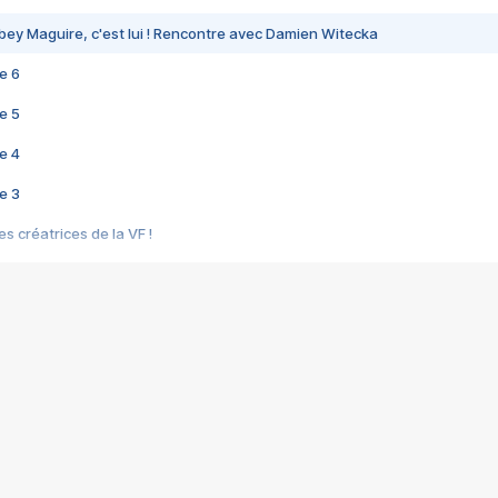
bey Maguire, c'est lui ! Rencontre avec Damien Witecka
e 6
e 5
e 4
e 3
s créatrices de la VF !
e 2
e 1
e Mektoub My Love arrive enfin ! Rencontre avec Shaïn Boumedine et Sal
i : après Toni en famille
elle réalise le bouleversant Dites lui que je l'aime
ais ! Rencontre autour de Vie privée de Rebecca Zlotowski