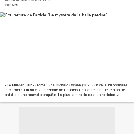
Publié le 26/07/2026 à 12:12
Par
Krri
- Le Murder Club - (Tome 3) de Richard Osman (2023) En ce jeudi ordinaire,
le Murder Club du village retraite de Coopers Chase échafaude le plan de
bataille d’une nouvelle enquête. La plus solaire de ces quatre détectives
octogénaires, Joyce, a jeté son...