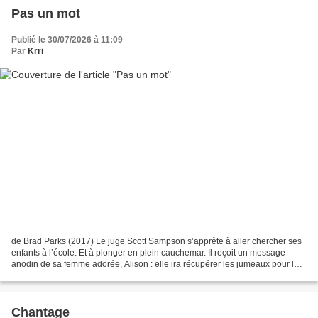
Pas un mot
Publié le 30/07/2026 à 11:09
Par
Krri
de Brad Parks (2017) Le juge Scott Sampson s’apprête à aller chercher ses
enfants à l’école. Et à plonger en plein cauchemar. Il reçoit un message
anodin de sa femme adorée, Alison : elle ira récupérer les jumeaux pour les
emmener chez le médecin. Alison...
Chantage