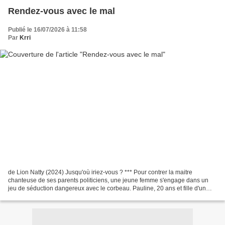
Rendez-vous avec le mal
Publié le 16/07/2026 à 11:58
Par
Krri
de Lion Natty (2024) Jusqu'où iriez-vous ? *** Pour contrer la maitre
chanteuse de ses parents politiciens, une jeune femme s'engage dans un
jeu de séduction dangereux avec le corbeau. Pauline, 20 ans et fille d'un
politicien homophobe, vit avec honte...