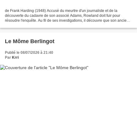
de Frank Harding (1948) Accusé du meurtre d'un journaliste et de la
découverte du cadavre de son associé Adams, Rowland doit fuir pour
résoudre l'enquête. Au fil de ses investigations, il découvre que son ancien
collègue était un maître-chanteur. Éditions...
Le Môme Berlingot
Publié le 08/07/2026 à 21:40
Par
Krri