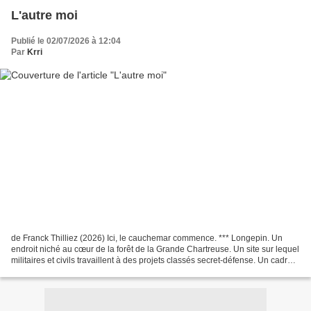
L'autre moi
Publié le 02/07/2026 à 12:04
Par
Krri
de Franck Thilliez (2026) Ici, le cauchemar commence. *** Longepin. Un
endroit niché au cœur de la forêt de la Grande Chartreuse. Un site sur lequel
militaires et civils travaillent à des projets classés secret-défense. Un cadre
de vie d'exception, mais...