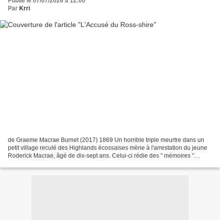
Publié le 07/07/2026 à 12:00
Par
Krri
de Graeme Macrae Burnet (2017) 1869 Un horrible triple meurtre dans un
petit village reculé des Highlands écossaises mène à l'arrestation du jeune
Roderick Macrae, âgé de dix-sept ans. Celui-ci rédie des " mémoires "
relatant les meurtres, qui constituent...