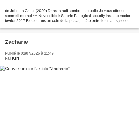
de John La Galite (2020) Dans la nuit sombre et cruelle Je vous offre un
sommeil éternel *** Novossibirsk Siberie Biological security Institute Vector
février 2017 Blottie dans un coin de la pièce, la tête entre les mains, secouée
de frémissements convulsifs...
Zacharie
Publié le 01/07/2026 à 11:49
Par
Krri