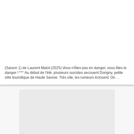
(Saison 1) de Laurent Malot (2025) Vous n'êtes pas en danger, vous êtes le
danger ! *** Au début de l'été, plusieurs suicides secouent Dorigny, petite
ville touristique de Haute Savoie. Très vite, les rumeurs éclosent. On
soupçonne tour à tour un psychiatre,...