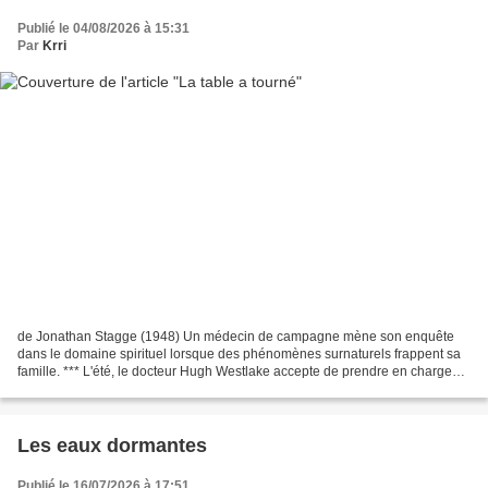
Publié le 04/08/2026 à 15:31
Par
Krri
de Jonathan Stagge (1948) Un médecin de campagne mène son enquête
dans le domaine spirituel lorsque des phénomènes surnaturels frappent sa
famille. *** L'été, le docteur Hugh Westlake accepte de prendre en charge
les patients d'un confrère et s'installe...
Les eaux dormantes
Publié le 16/07/2026 à 17:51