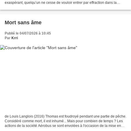
exaspérant, quelqu’un ne cesse de vouloir entrer par effraction dans la
librairie d’Adrien English. Que recherche...
Mort sans âme
Publié le 04/07/2026 à 10:45
Par
Krri
de Louis Langlois (2016) Thomas est foudroyé pendant une partie de pêche.
Considéré comme mort, il est inhumé... Mais pour combien de temps ? Les
actions de la société Aérobus se sont envolées à l'occasion de la mise en
chantier de son nouvel avion. Certaines...