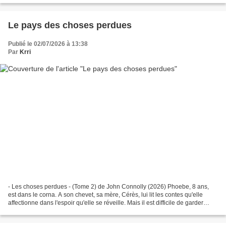
Le pays des choses perdues
Publié le 02/07/2026 à 13:38
Par
Krri
- Les choses perdues - (Tome 2) de John Connolly (2026) Phoebe, 8 ans,
est dans le corna. A son chevet, sa mère, Cérès, lui lit les contes qu'elle
affectionne dans l'espoir qu'elle se réveille. Mais il est difficile de garder
espoir, si difficile... Non...