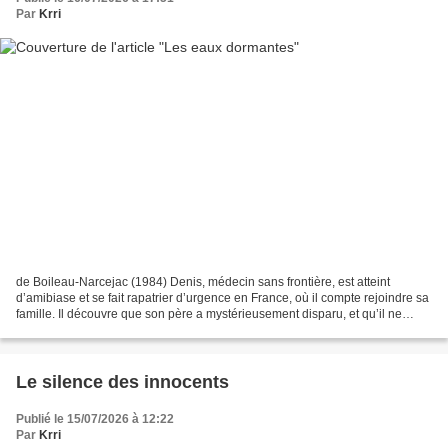
Par
Krri
de Boileau-Narcejac (1984) Denis, médecin sans frontière, est atteint
d’amibiase et se fait rapatrier d’urgence en France, où il compte rejoindre sa
famille. Il découvre que son père a mystérieusement disparu, et qu’il ne
s’agit pas simplement de la fugue...
Le silence des innocents
Publié le 15/07/2026 à 12:22
Par
Krri