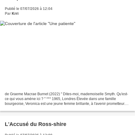
Publié le 07/07/2026 à 12:04
Par
Krri
de Graeme Macrae Burnet (2022) " Dites-moi, mademoiselle Smyth. Qu'est-
ce qui vous amène ici ? " *** 1965, Londres Élevée dans une famille
bourgeoise, Veronica est une jeune femme brillante, à l'avenir prometteur.
Aussi son suicide surprend-il son entourage....
L'Accusé du Ross-shire