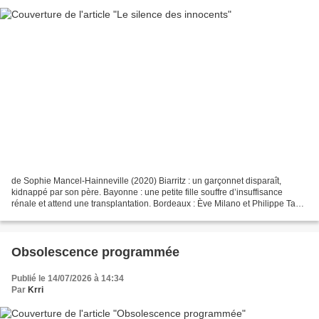
de Sophie Mancel-Hainneville (2020) Biarritz : un garçonnet disparaît,
kidnappé par son père. Bayonne : une petite fille souffre d’insuffisance
rénale et attend une transplantation. Bordeaux : Ève Milano et Philippe Tavel
enquêtent sur l’assassinat d’un...
Obsolescence programmée
Publié le 14/07/2026 à 14:34
Par
Krri