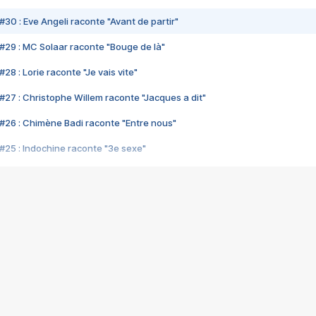
#30 : Eve Angeli raconte "Avant de partir"
#29 : MC Solaar raconte "Bouge de là"
28 : Lorie raconte "Je vais vite"
#27 : Christophe Willem raconte "Jacques a dit"
#26 : Chimène Badi raconte "Entre nous"
#25 : Indochine raconte "3e sexe"
#24 : Zaho raconte "C'est chelou"
#23 : Patrick Bruel raconte "Au café des délices"
#22 : Kyo raconte "Le chemin"
#21 : Nolwenn Leroy raconte "Cassé"
#20 : Patrick Hernandez raconte "Born to be alive"
#19 : Lorie raconte "Près de moi"