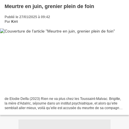
Meurtre en juin, grenier plein de foin
Publié le 27/01/2025 à 09:42
Par
Krri
de Elodie Delfa (2023) Rien ne va plus chez les Toussaint-Malvac. Brigitte,
la mère d'Adalric, séjourne dans un institut psychiatrique, et alors qu’elle
semblait aller mieux, voilà qu’elle est accusée du meurtre de sa compagne
de chambre ! Sans hésiter,...