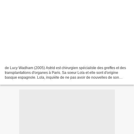
de Lucy Wadham (2005) Astrid est chirurgien spécialiste des greffes et des
transplantations d'organes à Paris. Sa soeur Lola et elle sont d'origine
basque espagnole. Lola, inquiète de ne pas avoir de nouvelles de son
amant Mikel, membre de l'ETA qui vient...