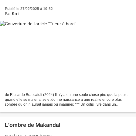
Publié le 27/02/2025 à 10:52
Par
Krri
de Riccardo Braccaioli (2024) Il n’y a qu’une seule chose pire que la peur :
quand elle se matérialise et donne naissance à une réalité encore plus
sombre qu’on n’aurait jamais pu imaginer. *** Un colis livré dans un
commissariat rouvre un chapitre clos....
L'ombre de Makandal