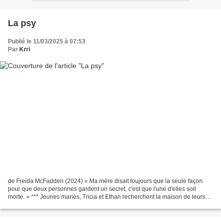
La psy
Publié le 11/03/2025 à 07:53
Par
Krri
de Freida McFadden (2024) « Ma mère disait toujours que la seule façon
pour que deux personnes gardent un secret, c'est que l'une d'elles soit
morte. » *** Jeunes mariés, Tricia et Ethan recherchent la maison de leurs
rêves. Alors qu'ils visitent un manoir...