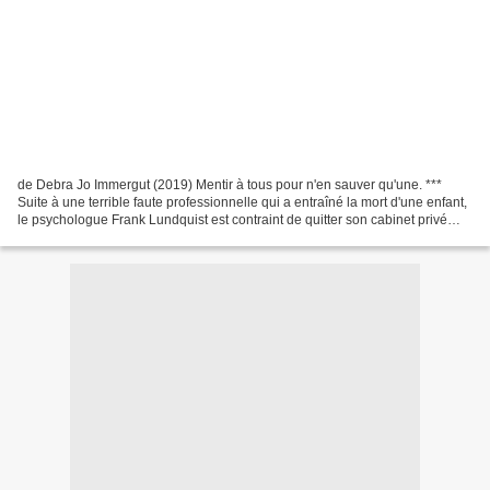
de Debra Jo Immergut (2019) Mentir à tous pour n'en sauver qu'une. ***
Suite à une terrible faute professionnelle qui a entraîné la mort d'une enfant,
le psychologue Frank Lundquist est contraint de quitter son cabinet privé
new-yorkais et de venir exercer...