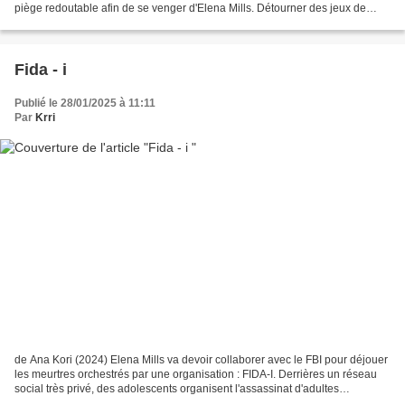
piège redoutable afin de se venger d'Elena Mills. Détourner des jeux de
cours de récréation (la marelle,...
Fida - i
Publié le 28/01/2025 à 11:11
Par
Krri
de Ana Kori (2024) Elena Mills va devoir collaborer avec le FBI pour déjouer
les meurtres orchestrés par une organisation : FIDA-I. Derrières un réseau
social très privé, des adolescents organisent l'assassinat d'adultes
soupçonnés de maltraitance infantile....