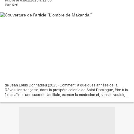
Publié le 03/02/2025 à 11:03
Par
Krri
de Jean Louis Donnadieu (2025) Comment, à quelques années de la
Révolution française, dans la prospère colonie de Saint-Domingue, être à la
fois maître d'une sucrerie familiale, exercer la médecine et, sans le vouloir,
se trouver témoin d'une série inexpliquée...