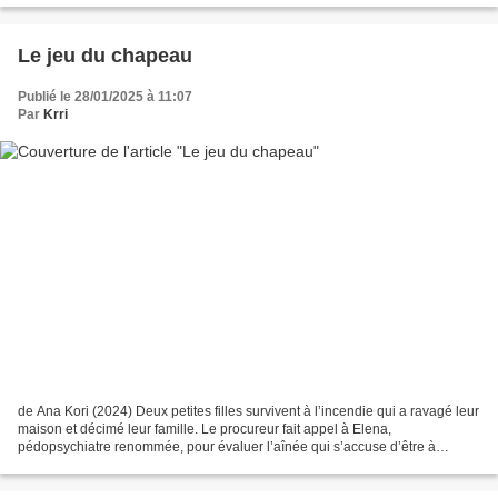
Le jeu du chapeau
Publié le 28/01/2025 à 11:07
Par
Krri
de Ana Kori (2024) Deux petites filles survivent à l’incendie qui a ravagé leur
maison et décimé leur famille. Le procureur fait appel à Elena,
pédopsychiatre renommée, pour évaluer l’aînée qui s’accuse d’être à
l’origine de ce drame. Qui dit la vérité...