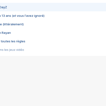
 DayZ
 a 13 ans (et vous l'avez ignoré)
e (littéralement)
im Rayan
 toutes les règles
s les jeux vidéo
us choquant de Rockstar ? - Le scandale BULLY
e plus moche de Steam
du RÊVE tourne au CAUCHEMAR
pendant 8 heures
it… à tort
umiliés par un jeu vidéo