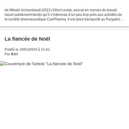
de Mikaël Archambault (2021) Elliot Leclair, avocat en normes du travail,
meurt subitement tandis qu’il s’intéresse d’un peu trop près aux activités de
la société pharmaceutique CanPharma. Il est alors transporté au Purgatoire,
où on le condamne à travailler...
La fiancée de Noël
Publié le 19/01/2025 à 11:41
Par
Krri