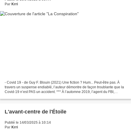
Par
Krri
- Covid 19 - de Guy F. Blouin (2021) Une fiction ? Hum... Peut-être pas. À
travers un suspense endiablé, l’auteur démontre de façon troublante que la
Covid-19 n’est PAS un accident. *** À l’automne 2019, l’agent du FBI,
Francis Jones, est appelé en renfort...
L'avant-centre de l'Étoile
Publié le 14/03/2025 à 10:14
Par
Krri