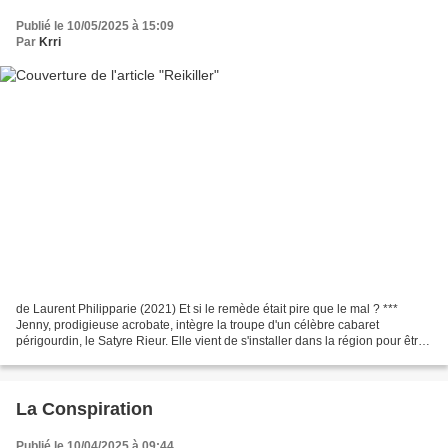
Publié le 10/05/2025 à 15:09
Par
Krri
de Laurent Philipparie (2021) Et si le remède était pire que le mal ? ***
Jenny, prodigieuse acrobate, intègre la troupe d'un célèbre cabaret
périgourdin, le Satyre Rieur. Elle vient de s'installer dans la région pour être
aux côtés de Didier, gendarme...
La Conspiration
Publié le 10/04/2025 à 09:44