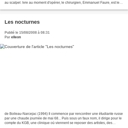
au scalpel. Ivre au moment d'opérer, le chirurgien, Emmanuel Faure, est le
suspect idéal. Une instruction...
Les nocturnes
Publié le 15/08/2008 à 08:31
Par
elleon
de Boileau-Narcejac (1994) Il commence par rencontrer une étudiante russe
par une chaude journée de mai 68... Puis sous un faux nom, il dirige pour le
compte du KGB, une clinique où viennent se reposer des artistes, des
professeurs et des industriels....