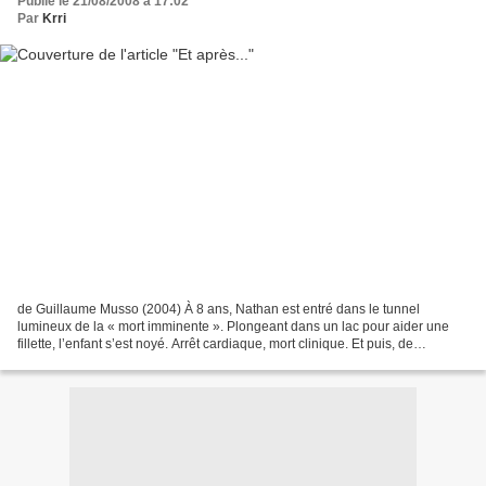
Publié le 21/08/2008 à 17:02
Par
Krri
de Guillaume Musso (2004) À 8 ans, Nathan est entré dans le tunnel
lumineux de la « mort imminente ». Plongeant dans un lac pour aider une
fillette, l’enfant s’est noyé. Arrêt cardiaque, mort clinique. Et puis, de
nouveau, la vie. Des années après, Nathan...