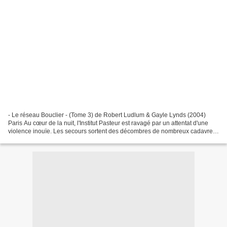
- Le réseau Bouclier - (Tome 3) de Robert Ludlum & Gayle Lynds (2004)
Paris Au cœur de la nuit, l'Institut Pasteur est ravagé par un attentat d'une
violence inouïe. Les secours sortent des décombres de nombreux cadavres
et quelques survivants, mais ne...