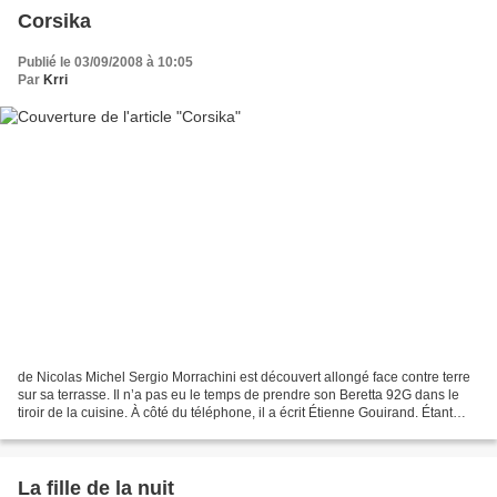
Corsika
Publié le 03/09/2008 à 10:05
Par
Krri
de Nicolas Michel Sergio Morrachini est découvert allongé face contre terre
sur sa terrasse. Il n’a pas eu le temps de prendre son Beretta 92G dans le
tiroir de la cuisine. À côté du téléphone, il a écrit Étienne Gouirand. Étant
donnés leurs liens d’amitié,...
La fille de la nuit