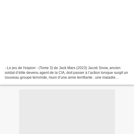
- Le jeu de l'espion - (Tome 3) de Jack Mars (2023) Jacob Snow, ancien
soldat d’élite devenu agent de la CIA, doit passer à l’action lorsque surgit un
nouveau groupe terroriste, muni d’une arme terrifiante : une maladie
mortelle, dormant sous les eaux...