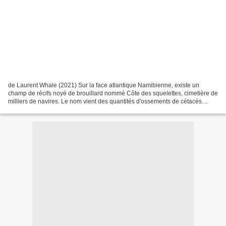
de Laurent Whale (2021) Sur la face atlantique Namibienne, existe un
champ de récifs noyé de brouillard nommé Côte des squelettes, cimetière de
milliers de navires. Le nom vient des quantités d'ossements de cétacés
qu'on y trouve. Mais pas seulement....