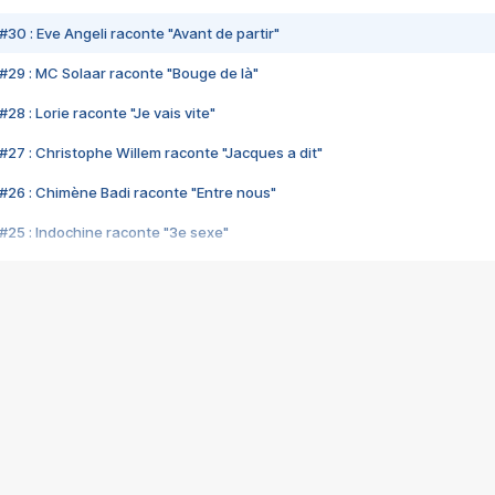
#30 : Eve Angeli raconte "Avant de partir"
#29 : MC Solaar raconte "Bouge de là"
28 : Lorie raconte "Je vais vite"
#27 : Christophe Willem raconte "Jacques a dit"
#26 : Chimène Badi raconte "Entre nous"
#25 : Indochine raconte "3e sexe"
#24 : Zaho raconte "C'est chelou"
#23 : Patrick Bruel raconte "Au café des délices"
#22 : Kyo raconte "Le chemin"
#21 : Nolwenn Leroy raconte "Cassé"
#20 : Patrick Hernandez raconte "Born to be alive"
#19 : Lorie raconte "Près de moi"