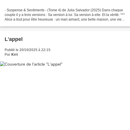
- Suspense & Sentiments - (Tome 4) de Julia Salvador (2025) Dans chaque
couple il y a trois versions : Sa version à lui. Sa version à elle. Et la vérité. ***
Alice a tout pour être heureuse : un mari aimant, une belle maison, une vie
confortable… mais,...
L'appel
Publié le 20/10/2025 à 22:15
Par
Krri