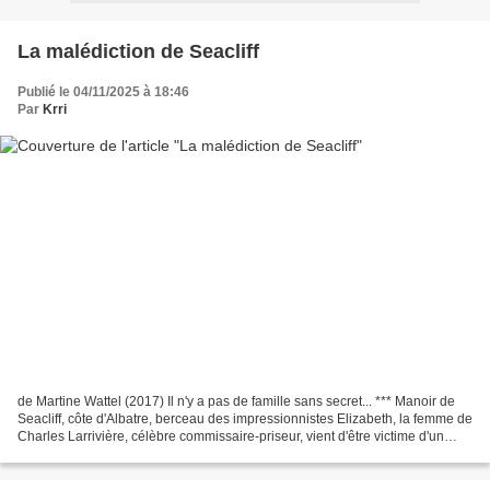
La malédiction de Seacliff
Publié le 04/11/2025 à 18:46
Par
Krri
de Martine Wattel (2017) Il n'y a pas de famille sans secret... *** Manoir de
Seacliff, côte d'Albatre, berceau des impressionnistes Elizabeth, la femme de
Charles Larrivière, célèbre commissaire-priseur, vient d'être victime d'un
mystérieux accident....