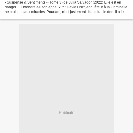
- Suspense & Sentiments - (Tome 3) de Julia Salvador (2022) Elle est en
danger… Entendra-t-il son appel ? *** David Liszt, enquêteur à la Criminelle,
ne croit pas aux miracles. Pourtant, c'est justement d'un miracle dont il a le
plus besoin. À 34 ans,...
Publicité