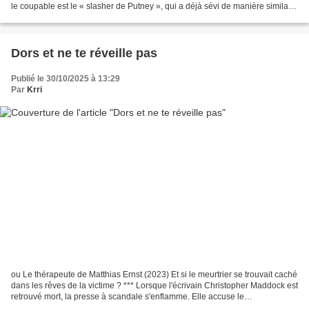
le coupable est le « slasher de Putney », qui a déjà sévi de manière similaire
sept ans plus tôt. Seule...
Dors et ne te réveille pas
Publié le 30/10/2025 à 13:29
Par
Krri
ou Le thérapeute de Matthias Ernst (2023) Et si le meurtrier se trouvait caché
dans les rêves de la victime ? *** Lorsque l'écrivain Christopher Maddock est
retrouvé mort, la presse à scandale s'enflamme. Elle accuse le
psychothérapeute londonien John...