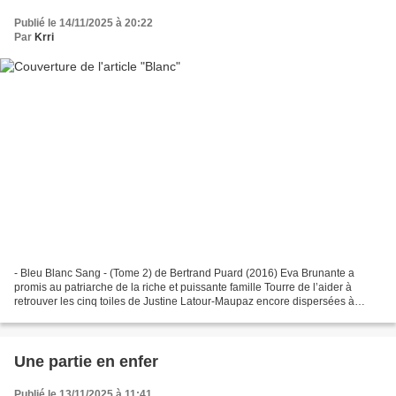
Publié le 14/11/2025 à 20:22
Par
Krri
- Bleu Blanc Sang - (Tome 2) de Bertrand Puard (2016) Eva Brunante a
promis au patriarche de la riche et puissante famille Tourre de l’aider à
retrouver les cinq toiles de Justine Latour-Maupaz encore dispersées à
travers le monde et dont on ignore tout....
Une partie en enfer
Publié le 13/11/2025 à 11:41