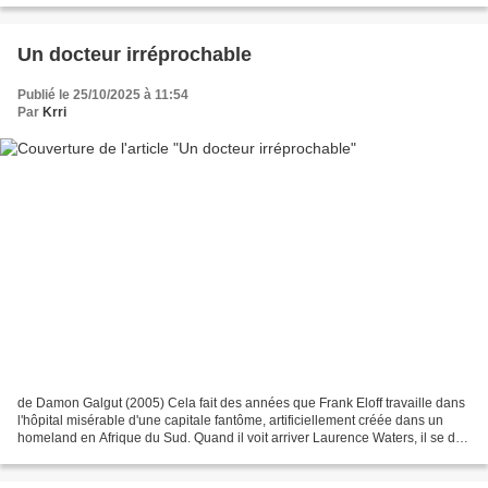
Un docteur irréprochable
Publié le 25/10/2025 à 11:54
Par
Krri
de Damon Galgut (2005) Cela fait des années que Frank Eloff travaille dans
l'hôpital misérable d'une capitale fantôme, artificiellement créée dans un
homeland en Afrique du Sud. Quand il voit arriver Laurence Waters, il se dit
qu'il ne tiendra pas longtemps....