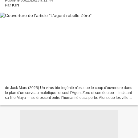
Publié le 03/11/2025 à 11:44
Par
Krri
de Jack Mars (2025) Un virus bio-ingénié n'est que le coup d'ouverture dans
le plan d'un cerveau maléfique, et seul l'Agent Zero et son équipe —incluant
sa fille Maya — se dressent entre l'humanité et sa perte. Alors que les villes
tombent en quarantaine,...