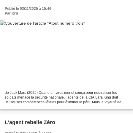
Publié le 03/11/2025 à 15:46
Par
Krri
de Jack Mars (2025) Quand un virus mortel conçu pour neutraliser les
soldats menace la sécurité nationale, l’agente de la CIA Lara King doit
utiliser ses compétences létales pour éliminer le péril. Mais la loyauté de
Lara est mise à l’épreuve lorsqu’elle...
L'agent rebelle Zéro