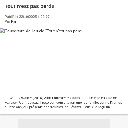
Tout n'est pas perdu
Publié le 22/10/2025 à 20:07
Par
Krri
de Wendy Walker (2016) Alan Forrester est dans la petite ville cossue de
Fairview, Connecticut. Il reçoit en consultation une jeune fille, Jenny Kramer,
quinze ans, qui présente des troubles inquiétants. Celle-ci a reçu un
traitement post-traumatique...