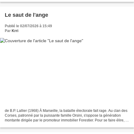
Le saut de l'ange
Publié le 02/07/2026 à 15:49
Par
Krri
de B.P. Lallier (1968) À Marseille, la bataille électorale fait rage. Au clan des
Corses, patronné par la puissante famille Orsini, s'oppose la génération
montante dirigée par le promoteur immobilier Forestier. Pour se faire élire, ce
dernier fait exécuter...