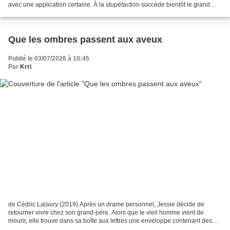
avec une application certaine. À la stupéfaction succède bientôt le grand
frisson annonciateur de foules...
Que les ombres passent aux aveux
Publié le 03/07/2026 à 10:45
Par
Krri
de Cédric Lalaury (2019) Après un drame personnel, Jessie décide de
retourner vivre chez son grand-père. Alors que le vieil homme vient de
mourir, elle trouve dans sa boîte aux lettres une enveloppe contenant des
documents. Ceux-ci évoquent Keowe, terre...