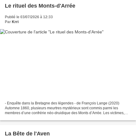
Le rituel des Monts-d'Arrée
Publié le 03/07/2026 à 12:33
Par
Krri
- Enquête dans la Bretagne des légendes - de François Lange (2020)
Automne 1860, plusieurs meurtres mystérieux sont commis parmi les
membres d’une confrérie néo-druidique des Monts d’Arrée. Les victimes,
des notables fort honorablement connus dans la...
La Bête de l'Aven