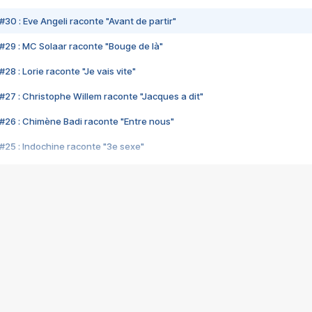
#30 : Eve Angeli raconte "Avant de partir"
#29 : MC Solaar raconte "Bouge de là"
28 : Lorie raconte "Je vais vite"
#27 : Christophe Willem raconte "Jacques a dit"
#26 : Chimène Badi raconte "Entre nous"
#25 : Indochine raconte "3e sexe"
#24 : Zaho raconte "C'est chelou"
#23 : Patrick Bruel raconte "Au café des délices"
#22 : Kyo raconte "Le chemin"
#21 : Nolwenn Leroy raconte "Cassé"
#20 : Patrick Hernandez raconte "Born to be alive"
#19 : Lorie raconte "Près de moi"