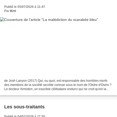
Publié le 05/07/2026 à 11:47
Par
Krri
de Josh Lanyon (2017) Qui, ou quoi, est responsable des horribles morts
des membres de la société secrète connue sous le nom de l'Ordre d'Osiris ?
Le docteur Armiston, un irascible célibataire endurci qui ne croit qu'en la
médecine, est certain qu'elles...
Les sous-traitants
Publié le 04/07/2026 à 11:50