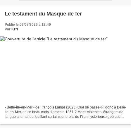
Le testament du Masque de fer
Publié le 03/07/2026 à 12:49
Par
Krri
- Belle-île-en-Mer - de François Lange (2023) Que se passe-t-il donc à Belle-
Île-en-Mer, en ce beau mois d’octobre 1861 ? Morts violentes, étrangers de
langue allemande fouillant certains endroits de l’île, mystérieuse goélette
battant pavillon vénitien...