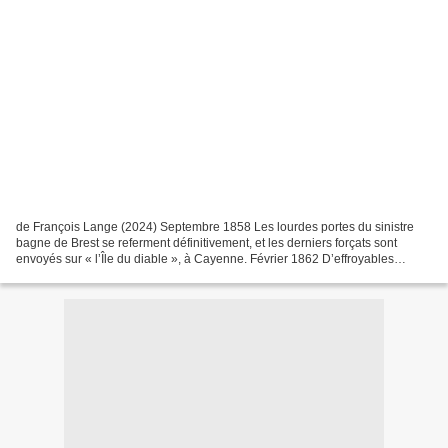
de François Lange (2024) Septembre 1858 Les lourdes portes du sinistre
bagne de Brest se referment définitivement, et les derniers forçats sont
envoyés sur « l’Île du diable », à Cayenne. Février 1862 D’effroyables
assassinats sont perpétrés dans la bonne...