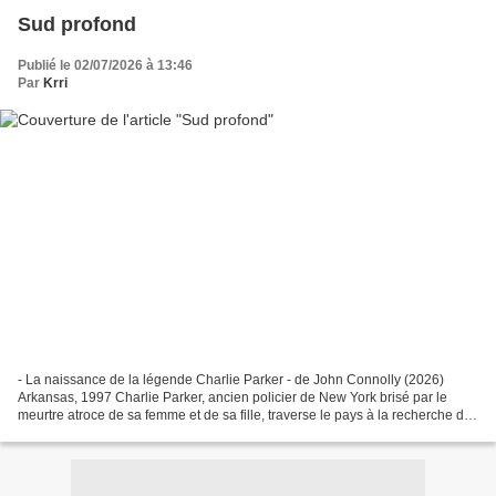
Sud profond
Publié le 02/07/2026 à 13:46
Par
Krri
- La naissance de la légende Charlie Parker - de John Connolly (2026)
Arkansas, 1997 Charlie Parker, ancien policier de New York brisé par le
meurtre atroce de sa femme et de sa fille, traverse le pays à la recherche de
leur assassin. Sa route s'arrête...