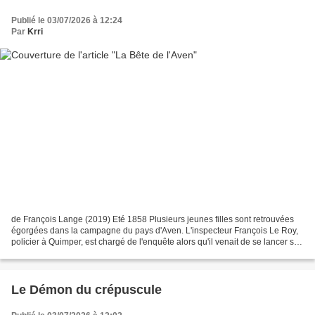
Publié le 03/07/2026 à 12:24
Par
Krri
de François Lange (2019) Eté 1858 Plusieurs jeunes filles sont retrouvées
égorgées dans la campagne du pays d'Aven. L'inspecteur François Le Roy,
policier à Quimper, est chargé de l'enquête alors qu'il venait de se lancer sur
la piste d'une bande d'anciens...
Le Démon du crépuscule