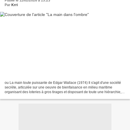
Publié le 11/02/2026 à 15:23
Par
Krri
ou La main toute puissante de Edgar Wallace (1974) Il s'agit d'une société
secrète, articulée sur une oeuvre de bienfaisance en milieu maritime
organisant des loteries à gros tirages et disposant de toute une hiérarchie,
depuis le grand prieur mystérieux...