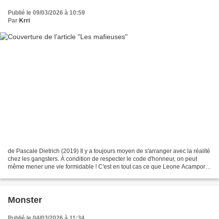
Publié le 09/03/2026 à 10:59
Par
Krri
de Pascale Dietrich (2019) Il y a toujours moyen de s'arranger avec la réalité
chez les gangsters. À condition de respecter le code d'honneur, on peut
même mener une vie formidable ! C'est en tout cas ce que Leone Acampora,
vieux mafioso grenoblois, a...
Monster
Publié le 04/03/2026 à 11:34