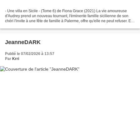
- Une villa en Sicile - (Tome 6) de Fiona Grace (2021) La vie amoureuse
d'Audrey prend un nouveau tournant, l'éminente famille sicilienne de son
chéri l'invite à une fête de famille à Palerme, offre qu'elle ne peut refuser. Elle
est aux anges : nouveaux...
JeanneDARK
Publié le 07/02/2026 à 13:57
Par
Krri