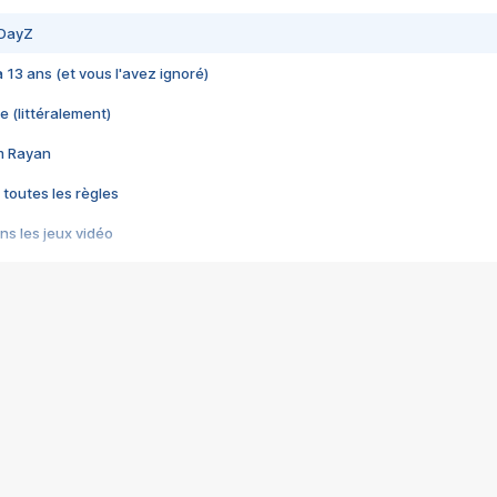
 DayZ
 a 13 ans (et vous l'avez ignoré)
e (littéralement)
im Rayan
 toutes les règles
s les jeux vidéo
us choquant de Rockstar ? - Le scandale BULLY
e plus moche de Steam
du RÊVE tourne au CAUCHEMAR
pendant 8 heures
it… à tort
umiliés par un jeu vidéo