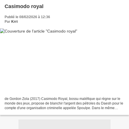
Casimodo royal
Publié le 08/02/2026 à 12:36
Par
Krri
de Gordon Zola (2017) Casimodo Royal, bossu maléfique qui règne sur le
monde des jeux, propose de blanchir l'argent des pétroles du Daesh pour le
compte d'une organisation criminelle appelée Spoulpe. Dans le même
temps, les acteurs Georges Lazenby et...