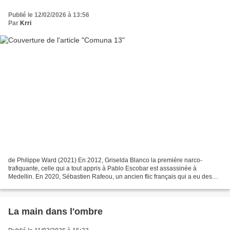
Publié le 12/02/2026 à 13:56
Par
Krri
de Philippe Ward (2021) En 2012, Griselda Blanco la première narco-
trafiquante, celle qui a tout appris à Pablo Escobar est assassinée à
Medellin. En 2020, Sébastien Rafeou, un ancien flic français qui a eu des
problèmes avec l'IGPN, est guide touristique...
La main dans l'ombre