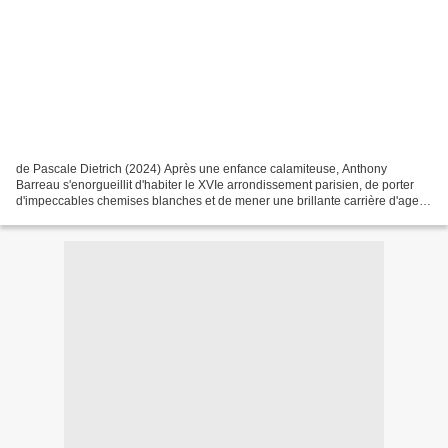
de Pascale Dietrich (2024) Après une enfance calamiteuse, Anthony
Barreau s'enorgueillit d'habiter le XVIe arrondissement parisien, de porter
d'impeccables chemises blanches et de mener une brillante carrière d'agent.
Pas agent d'auteurs ou de stars....