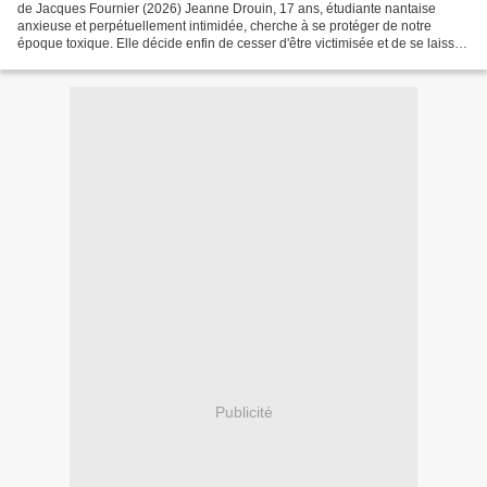
de Jacques Fournier (2026) Jeanne Drouin, 17 ans, étudiante nantaise
anxieuse et perpétuellement intimidée, cherche à se protéger de notre
époque toxique. Elle décide enfin de cesser d'être victimisée et de se laisser
écraser par la méchanceté ambiante....
Publicité