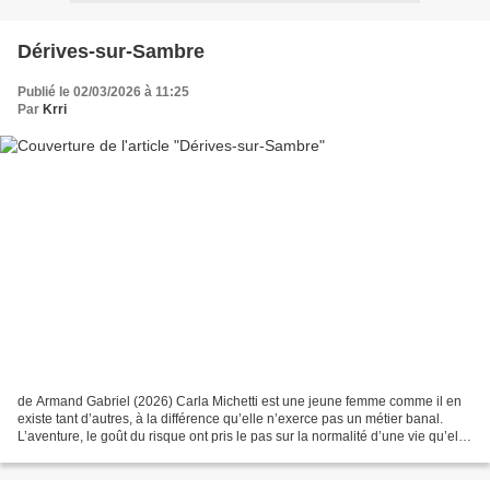
Dérives-sur-Sambre
Publié le 02/03/2026 à 11:25
Par
Krri
de Armand Gabriel (2026) Carla Michetti est une jeune femme comme il en
existe tant d’autres, à la différence qu’elle n’exerce pas un métier banal.
L’aventure, le goût du risque ont pris le pas sur la normalité d’une vie qu’elle
n’a jamais souhaitée formatée....