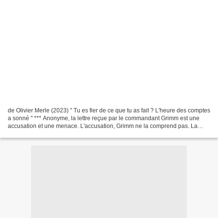
de Olivier Merle (2023) " Tu es fier de ce que tu as fait ? L'heure des comptes
a sonné " *** Anonyme, la lettre reçue par le commandant Grimm est une
accusation et une menace. L'accusation, Grimm ne la comprend pas. La
menace, elle, est explicite. Et...