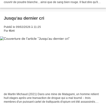
couvrir de poudre blanche... ainsi que de sang bien rouge. Il faut dire qu'il
n'est pas très raisonnable...
Jusqu'au dernier cri
Publié le 09/02/2026 à 11:25
Par
Krri
de Martin Michaud (2021) Dans une mine de Matagami, un homme retient
huit otages après une transaction de drogue qui a mal tourné – trois
membres d'un puissant cartel de trafiquants d'opium ont été assassinés.
Seule personne à qui le preneur d'otages...