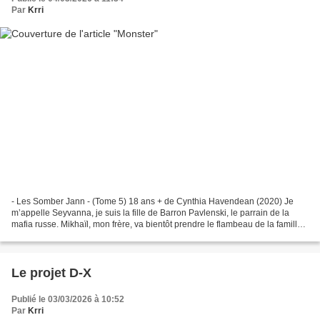
Par
Krri
- Les Somber Jann - (Tome 5) 18 ans + de Cynthia Havendean (2020) Je
m’appelle Seyvanna, je suis la fille de Barron Pavlenski, le parrain de la
mafia russe. Mikhaïl, mon frère, va bientôt prendre le flambeau de la famille.
Cible parfaite pour les gangs...
Le projet D-X
Publié le 03/03/2026 à 10:52
Par
Krri