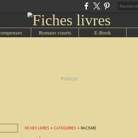
compenses
Romans courts
E-Book
Publicité
FICHES LIVRES
>
CATEGORIES
>
RACISME