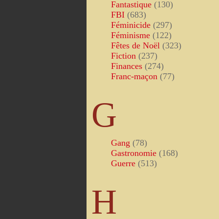
Fantastique
(130)
FBI
(683)
Féminicide
(297)
Féminisme
(122)
Fêtes de Noël
(323)
Fiction
(237)
Finances
(274)
Franc-maçon
(77)
G
Gang
(78)
Gastronomie
(168)
Guerre
(513)
H