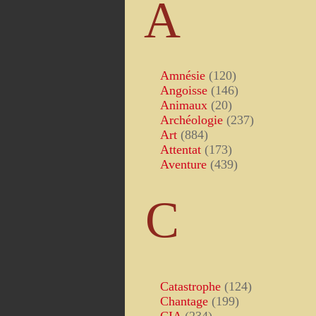
A
Amnésie
(120)
Angoisse
(146)
Animaux
(20)
Archéologie
(237)
Art
(884)
Attentat
(173)
Aventure
(439)
C
Catastrophe
(124)
Chantage
(199)