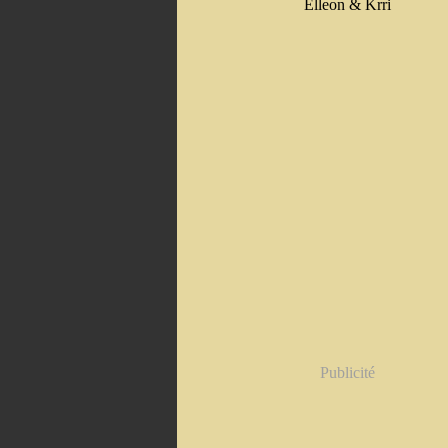
Elleon & Krri
Publicité