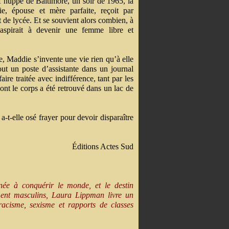
f huppé de Baltimore, un soir de 1965, la
e, épouse et mère parfaite, reçoit par
t de lycée. Et se souvient alors combien, à
e aspirait à devenir une femme libre et
, Maddie s’invente une vie rien qu’à elle
out un poste d’assistante dans un journal
ire traitée avec indifférence, tant par les
ont le corps a été retrouvé dans un lac de
-t-elle osé frayer pour devoir disparaître
Éditions Actes Sud
née à conquérir le monde, et le destin
ent masculins, Laura Lippman livre un
acisme, sexisme et rapports de classes