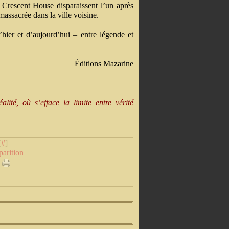
 Crescent House disparaissent l’un après
massacrée dans la ville voisine.
d’hier et d’aujourd’hui – entre légende et
Éditions Mazarine
lité, où s’efface la limite entre vérité
[
#
]
parition