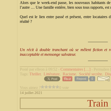
Alors que le week-end passe, les nouveaux habitants de
l’autre … Une famille entière, bien sous tous rapports, est 
Quel est le lien entre passé et présent, entre locataires 
réalité ?
__________
Un récit à double tranchant où se mêlent fiction et réa
inacceptable et mensonge salvateur.
__________
Posté par elleon à 09:52 -
Commentaires [
…
]
- Permalien 
Tags:
Thriller
,
Littérature
,
Racisme
,
Société secrète
,
Dis
Repost
0
Vous aimez ?
0 vote
14 juillet 2021
Train