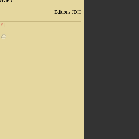
rvivre ?
Éditions JDH
[
#
]