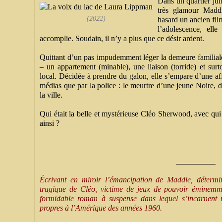
Dans un quartier jui
très glamour Maddi
(2022)
hasard un ancien flir
l’adolescence, ell
accomplie. Soudain, il n’y a plus que ce désir ardent.
Quittant d’un pas impudemment léger la demeure familiale
– un appartement (minable), une liaison (torride) et surt
local. Déci­dée à prendre du galon, elle s’empare d’une affa
médias que par la police : le meurtre d’une jeune Noire, d
la ville.
Qui était la belle et mystérieuse Cléo Sherwood, avec qui a
ainsi ?
__________
Écrivant en miroir l’émancipation de Maddie, détermi
tragique de Cléo, victime de jeux de pouvoir éminemm
formidable roman à suspense dans lequel s’incarnent r
propres à l’Amérique des années 1960.