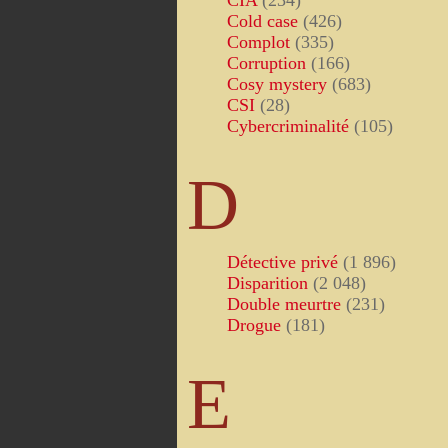
CIA
(234)
Cold case
(426)
Complot
(335)
Corruption
(166)
Cosy mystery
(683)
CSI
(28)
Cybercriminalité
(105)
D
Détective privé
(1 896)
Disparition
(2 048)
Double meurtre
(231)
Drogue
(181)
E