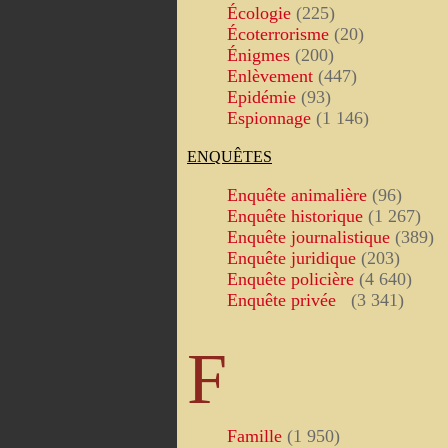
Écologie
(225)
Écoterrorisme
(20)
Énigmes
(200)
Enlèvement
(447)
Epidémie
(93)
Espionnage
(1 146)
ENQUÊTES
Enquête animalière
(96)
Enquête historique
(1 267)
Enquête journalistique
(389)
Enquête juridique
(203)
Enquête policière
(4 640)
Enquête privée
(3 341)
F
Famille
(1 950)