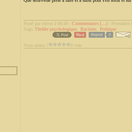
Que sera-t-elle prête à faire et à subir pour s'en sortir et su
Posté par elleon à 08:49 -
Commentaires [
…
]
- Permalien 
Tags:
Thriller psychologique
,
Racisme
,
Politique
Repost
0
Vous aimez ?
0 vote