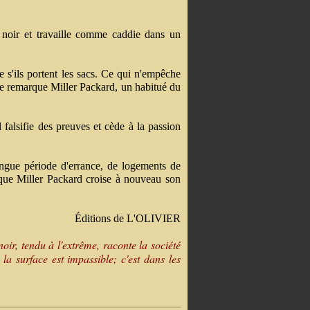
 noir et travaille comme caddie dans un
e s'ils portent les sacs. Ce qui n'empêche
que remarque Miller Packard, un habitué du
 falsifie des preuves et cède à la passion
ngue période d'errance, de logements de
orsque Miller Packard croise à nouveau son
Éditions de L'OLIVIER
oir, tendu à l'extrême, raconte la société
la surface est impassible; c'est dans les