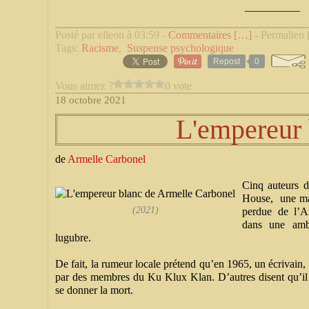
__________
Posté par elleon à 03:59 -
Commentaires [
…
]
- Permalien 
Tags:
Racisme
,
Suspense psychologique
Repost
0
Vous aimez ?
0 vote
18 octobre 2021
L'empereur 
de
Armelle Carbonel
Cinq auteurs d
House, une mai
(2021)
perdue de l’A
dans une ambi
lugubre.
De fait, la rumeur locale prétend qu’en 1965, un écrivain, 
par des membres du Ku Klux Klan. D’autres disent qu’il
se donner la mort.