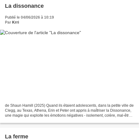
La dissonance
Publié le 04/06/2026 à 10:19
Par
Krri
de Shaun Hamill (2025) Quand ils étaient adolescents, dans la petite ville de
Clegg, au Texas, Athena, Erin et Peter ont appris à maîtriser la Dissonance,
une magie qui exploite les émotions négatives - isolement, colère, mal-être,
jalousie... Hal, leur...
La ferme