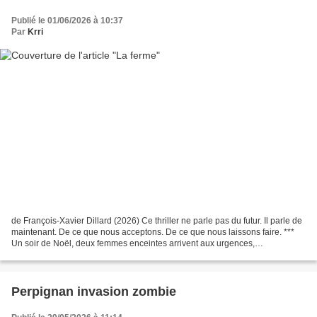
Publié le 01/06/2026 à 10:37
Par
Krri
de François-Xavier Dillard (2026) Ce thriller ne parle pas du futur. Il parle de
maintenant. De ce que nous acceptons. De ce que nous laissons faire. ***
Un soir de Noël, deux femmes enceintes arrivent aux urgences,
agonisantes. Une seule survit, un seul...
Perpignan invasion zombie