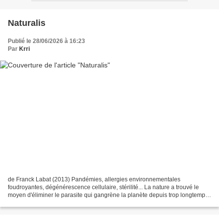
Naturalis
Publié le 28/06/2026 à 16:23
Par
Krri
de Franck Labat (2013) Pandémies, allergies environnementales
foudroyantes, dégénérescence cellulaire, stérilité... La nature a trouvé le
moyen d'éliminer le parasite qui gangrène la planète depuis trop longtemps :
l'homme. Au travers de ses rêves prémonitoires...