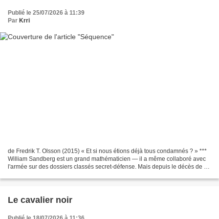
Publié le 25/07/2026 à 11:39
Par
Krri
de Fredrik T. Olsson (2015) « Et si nous étions déjà tous condamnés ? » ***
William Sandberg est un grand mathématicien — il a même collaboré avec
l'armée sur des dossiers classés secret-défense. Mais depuis le décès de sa
fille, il n'est plus que l'ombre...
Le cavalier noir
Publié le 18/07/2026 à 11:36