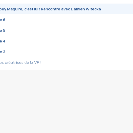
bey Maguire, c'est lui ! Rencontre avec Damien Witecka
e 6
e 5
e 4
e 3
s créatrices de la VF !
e 2
e 1
e Mektoub My Love arrive enfin ! Rencontre avec Shaïn Boumedine et Sal
i : après Toni en famille
elle réalise le bouleversant Dites lui que je l'aime
ais ! Rencontre autour de Vie privée de Rebecca Zlotowski