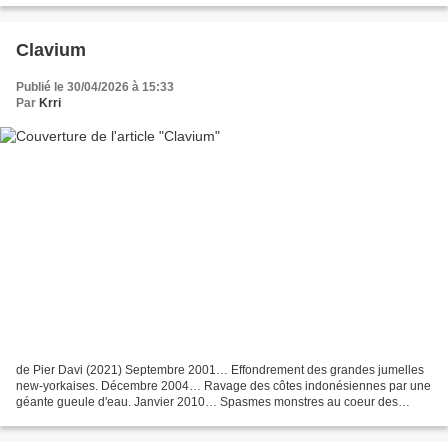
Clavium
Publié le 30/04/2026 à 15:33
Par
Krri
de Pier Davi (2021) Septembre 2001… Effondrement des grandes jumelles
new-yorkaises. Décembre 2004… Ravage des côtes indonésiennes par une
géante gueule d'eau. Janvier 2010… Spasmes monstres au coeur des
fragiles terres haïtiennes. Toutes ces fatalités,...