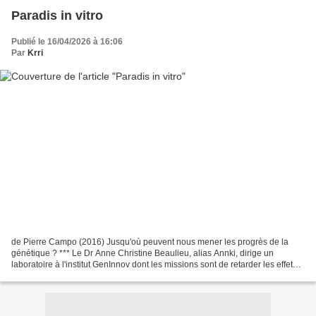
Paradis in vitro
Publié le 16/04/2026 à 16:06
Par
Krri
de Pierre Campo (2016) Jusqu'où peuvent nous mener les progrès de la
génétique ? *** Le Dr Anne Christine Beaulieu, alias Annki, dirige un
laboratoire à l'institut GenInnov dont les missions sont de retarder les effets
du vieillissement chez l'Homme....