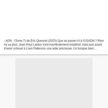
- ADN - (Tome 7) de Éric Quesnel (2025) Que se passe-t-il à l'USADN ? Rien
ne va plus. Jean-Paul Layton s'est manifestement volatilisé, mais pas avant
d'avoir octroyé à Liam Patterson une aide précieuse. Un borgne bien
mystérieux. Plusieurs meurtriers...