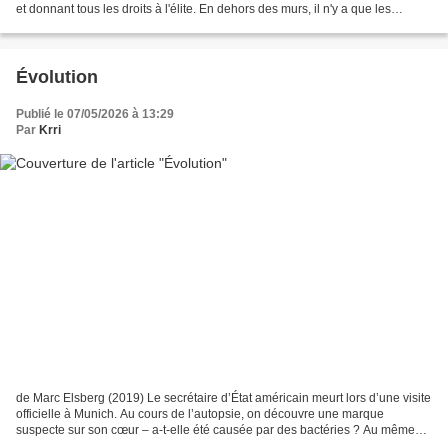
et donnant tous les droits à l'élite. En dehors des murs, il n'y a que les
quartiers : de gigantesques...
Évolution
Publié le 07/05/2026 à 13:29
Par
Krri
de Marc Elsberg (2019) Le secrétaire d’État américain meurt lors d’une visite
officielle à Munich. Au cours de l’autopsie, on découvre une marque
suspecte sur son cœur – a-t-elle été causée par des bactéries ? Au même
moment au Brésil, en Tanzanie et...