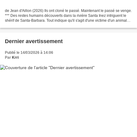
de Jean d'Aillon (2026) Ils ont cloné le passé. Maintenant le passé se venge.
*** Des restes humains découverts dans la rivière Santa Inez intriguent le
shérif de Santa-Barbara. Tout indique qu'il s'agit d'une victime d'un animal
inconnu. Le mystère est...
Dernier avertissement
Publié le 14/03/2026 à 14:06
Par
Krri