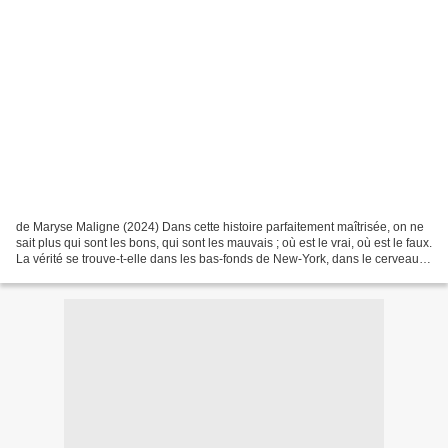
de Maryse Maligne (2024) Dans cette histoire parfaitement maîtrisée, on ne
sait plus qui sont les bons, qui sont les mauvais ; où est le vrai, où est le faux.
La vérité se trouve-t-elle dans les bas-fonds de New-York, dans le cerveau
d’un brillant chercheur,...