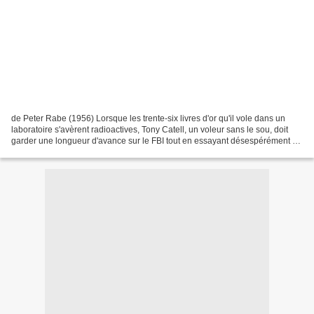
de Peter Rabe (1956) Lorsque les trente-six livres d'or qu'il vole dans un
laboratoire s'avèrent radioactives, Tony Catell, un voleur sans le sou, doit
garder une longueur d'avance sur le FBI tout en essayant désespérément de
trouver quelqu'un qui veuille...