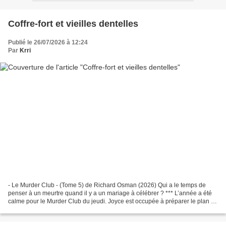
Coffre-fort et vieilles dentelles
Publié le 26/07/2026 à 12:24
Par
Krri
- Le Murder Club - (Tome 5) de Richard Osman (2026) Qui a le temps de
penser à un meurtre quand il y a un mariage à célébrer ? *** L’année a été
calme pour le Murder Club du jeudi. Joyce est occupée à préparer le plan de
table et la première danse, Elizabeth...