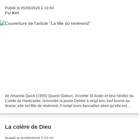
Publié le 05/08/2026 à 10:04
Par
Krri
de Amanda Quick (1995) Quand Gideon, Vicomte St Justin et seul héritier du
Comte de Hardcastle, rencontre la jeune Deidre à vingt ans, tout tourne au
drame; elle est fille de révérend, il rompt leurs fiancailles alors qu'elle est
enceinte - elle se suicide....
La colère de Dieu
Publié le 01/08/2026 à 22:01