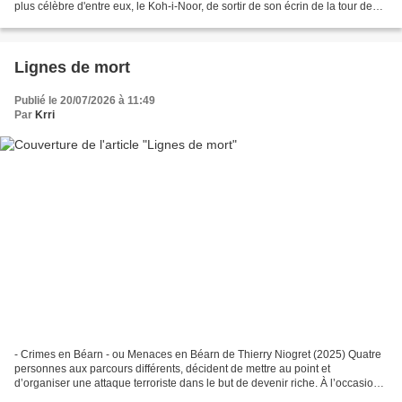
plus célèbre d'entre eux, le Koh-i-Noor, de sortir de son écrin de la tour de
Londres pour être exhibé....
Lignes de mort
Publié le 20/07/2026 à 11:49
Par
Krri
- Crimes en Béarn - ou Menaces en Béarn de Thierry Niogret (2025) Quatre
personnes aux parcours différents, décident de mettre au point et
d’organiser une attaque terroriste dans le but de devenir riche. À l’occasion
d’un voyage entre Pau et Bordeaux,...