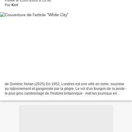
Publié le 21/07/2026 à 13:42
Par
Krri
de Dominic Nolan (2025) En 1952, Londres est une ville en ruine, soumise
au rationnement et gangrenée par la pègre. Le vol d'un fourgon de la poste -
le plus gros cambriolage de l'histoire britannique - met les journaux en
ébullition. Mais pour deux familles,...