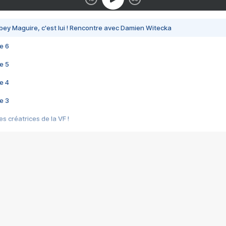
bey Maguire, c'est lui ! Rencontre avec Damien Witecka
e 6
e 5
e 4
e 3
s créatrices de la VF !
e 2
e 1
e Mektoub My Love arrive enfin ! Rencontre avec Shaïn Boumedine et Sal
i : après Toni en famille
elle réalise le bouleversant Dites lui que je l'aime