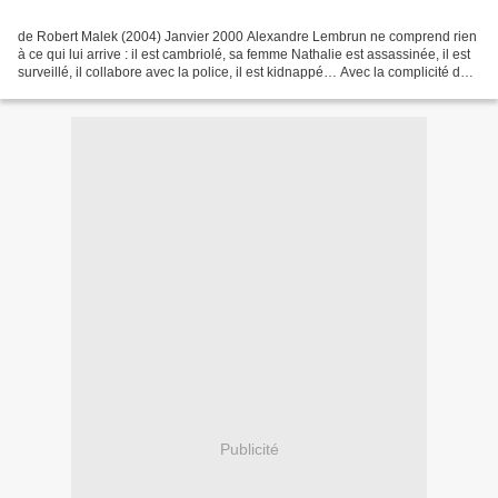
de Robert Malek (2004) Janvier 2000 Alexandre Lembrun ne comprend rien
à ce qui lui arrive : il est cambriolé, sa femme Nathalie est assassinée, il est
surveillé, il collabore avec la police, il est kidnappé… Avec la complicité de
son vieil ami Georges...
Publicité