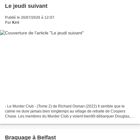
Le jeudi suivant
Publié le 26/07/2026 à 12:07
Par
Krri
- Le Murder Club - (Tome 2) de Richard Osman (2022) Il semble que le
calme ne dure jamais bien longtemps au village de retraite de Coopers
Chase. Les membres du Murder Club y voient bientôt débarquer Douglas,
un ancien collègue d’Elizabeth – un collègue,...
Braquage à Belfast