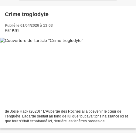
Crime troglodyte
Publié le 01/04/2026 à 13:03
Par
Krri
de Josie Hack (2020) " L’Auberge des Roches allait devenir le cœur de
l’enquête, Lagarde sentait au fond de lui que tout avait pris naissance ici et
que tout s’était échafaudé ici, derrière les fenêtres basses de
l’établissement" Au début de l'hiver,...