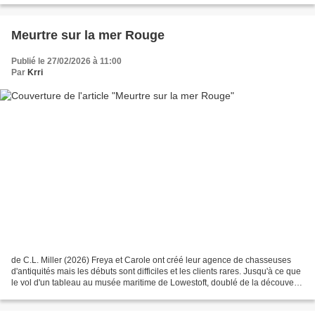
Meurtre sur la mer Rouge
Publié le 27/02/2026 à 11:00
Par
Krri
de C.L. Miller (2026) Freya et Carole ont créé leur agence de chasseuses
d'antiquités mais les débuts sont difficiles et les clients rares. Jusqu'à ce que
le vol d'un tableau au musée maritime de Lowestoft, doublé de la découverte
d'un corps à l'arrière...