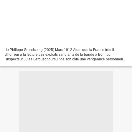
de Philippe Grandcoing (2025) Mars 1912 Alors que la France frémit
d'horreur à la lecture des exploits sanglants de la bande à Bonnot,
l'inspecteur Jules Lerouet poursuit de son côté une vengeance personnelle,
mettant sa carrière et sa vie en danger....