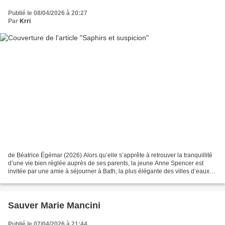
Publié le 08/04/2026 à 20:27
Par
Krri
de Béatrice Égémar (2026) Alors qu’elle s’apprête à retrouver la tranquillité
d’une vie bien réglée auprès de ses parents, la jeune Anne Spencer est
invitée par une amie à séjourner à Bath, la plus élégante des villes d’eaux
d’Angleterre. Entre bals étincelants...
Sauver Marie Mancini
Publié le 07/04/2026 à 21:44