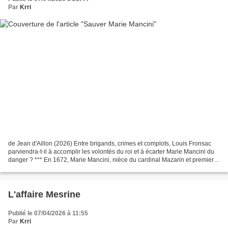
Par
Krri
de Jean d'Aillon (2026) Entre brigands, crimes et complots, Louis Fronsac
parviendra-t-il à accomplir les volontés du roi et à écarter Marie Mancini du
danger ? *** En 1672, Marie Mancini, nièce du cardinal Mazarin et premier
amour de Louis XIV, est depuis...
L'affaire Mesrine
Publié le 07/04/2026 à 11:55
Par
Krri