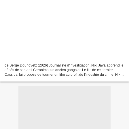
de Serge Dounovetz (2026) Journaliste d'investigation, Niki Java apprend le
décès de son ami Geronimo, un ancien gangster. Le fils de ce dernier,
Cassius, lui propose de tourner un film au profit de l'industrie du crime. Niki
est prêt à tout pour saboter...