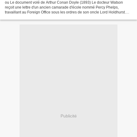
ou Le document volé de Arthur Conan Doyle (1893) Le docteur Watson
reçoit une lettre d'un ancien camarade d'école nommé Percy Phelps,
travaillant au Foreign Office sous les ordres de son oncle Lord Holdhurst.
Phelps explique que sa carrière est en mauvaise...
Publicité