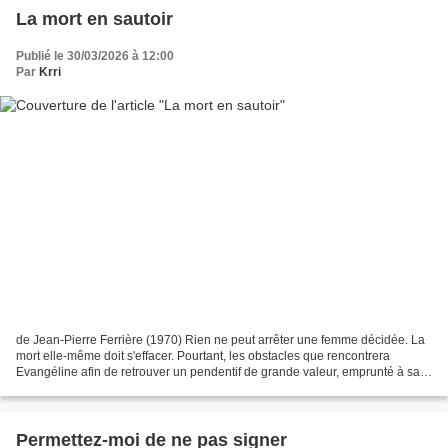
La mort en sautoir
Publié le 30/03/2026 à 12:00
Par
Krri
de Jean-Pierre Ferrière (1970) Rien ne peut arrêter une femme décidée. La
mort elle-même doit s'effacer. Pourtant, les obstacles que rencontrera
Evangéline afin de retrouver un pendentif de grande valeur, emprunté à sa
meilleure amie -- emprunté et perdu...
Permettez-moi de ne pas signer