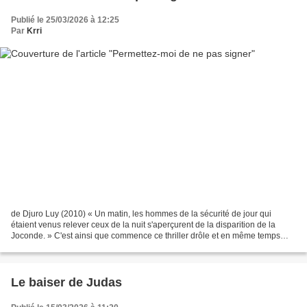
Publié le 25/03/2026 à 12:25
Par
Krri
de Djuro Luy (2010) « Un matin, les hommes de la sécurité de jour qui
étaient venus relever ceux de la nuit s'aperçurent de la disparition de la
Joconde. » C'est ainsi que commence ce thriller drôle et en même temps
sanglant, où l'histoire de l'art se...
Le baiser de Judas