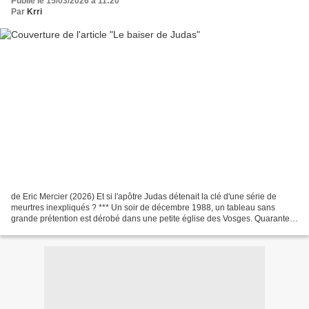
Publié le 15/03/2026 à 11:20
Par
Krri
de Eric Mercier (2026) Et si l'apôtre Judas détenait la clé d'une série de
meurtres inexpliqués ? *** Un soir de décembre 1988, un tableau sans
grande prétention est dérobé dans une petite église des Vosges. Quarante
ans plus tard, enfin retrouvé, il...