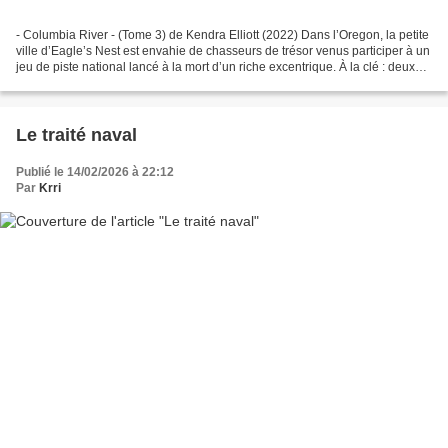
- Columbia River - (Tome 3) de Kendra Elliott (2022) Dans l’Oregon, la petite
ville d’Eagle’s Nest est envahie de chasseurs de trésor venus participer à un
jeu de piste national lancé à la mort d’un riche excentrique. À la clé : deux
millions de dollars....
Le traité naval
Publié le 14/02/2026 à 22:12
Par
Krri