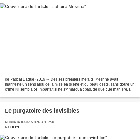
de Pascal Dague (2019) « Dès ses premiers méfaits, Mesrine avait
manifesté un sens aigu de la mise en scène et du beau geste, sans doute un
crime lui semblait-il imparfait si ne s'y marquait pas, de quelque manière, le
mépris dans lequel il tenait sa...
Le purgatoire des invisibles
Publié le 02/04/2026 à 10:58
Par
Krri