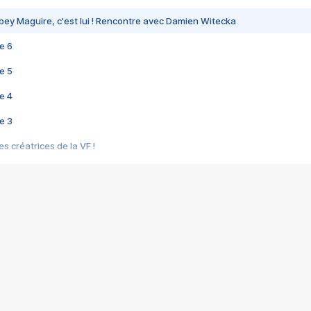
bey Maguire, c'est lui ! Rencontre avec Damien Witecka
e 6
e 5
e 4
e 3
s créatrices de la VF !
e 2
e 1
e Mektoub My Love arrive enfin ! Rencontre avec Shaïn Boumedine et Sal
i : après Toni en famille
elle réalise le bouleversant Dites lui que je l'aime
ais ! Rencontre autour de Vie privée de Rebecca Zlotowski