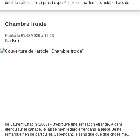
décrit la salle où le corps est exposé, et les deux derniers autoportraits de
l'artiste qui y figurent....
Chambre froide
Publié le 01/03/2026 à 11:13
Par
Krri
de Laurent Chabin (2007) « J’éprouve une sensation étrange. À demi
étendu sur le canapé, je laisse mon regard errer dans la pièce. Je ne
remarque rien de particulier. Cependant, je sens que quelque chose me
gêne. Quelque chose de physique, de palpable,...