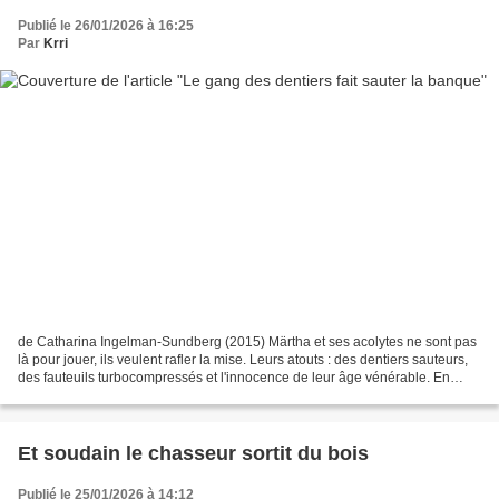
Publié le 26/01/2026 à 16:25
Par
Krri
de Catharina Ingelman-Sundberg (2015) Märtha et ses acolytes ne sont pas
là pour jouer, ils veulent rafler la mise. Leurs atouts : des dentiers sauteurs,
des fauteuils turbocompressés et l'innocence de leur âge vénérable. En
prime : le butin d'un casse...
Et soudain le chasseur sortit du bois
Publié le 25/01/2026 à 14:12