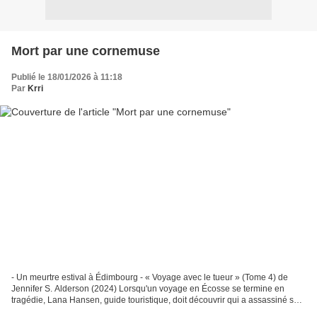
Mort par une cornemuse
Publié le 18/01/2026 à 11:18
Par
Krri
- Un meurtre estival à Édimbourg - « Voyage avec le tueur » (Tome 4) de
Jennifer S. Alderson (2024) Lorsqu'un voyage en Écosse se termine en
tragédie, Lana Hansen, guide touristique, doit découvrir qui a assassiné son
invité avant de finir par en payer...