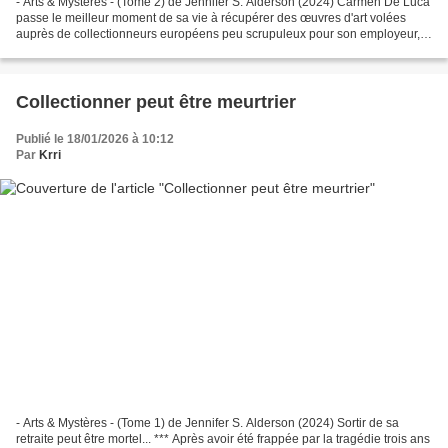
- Arts & Mystères - (Tome 2) de Jennifer S. Alderson (2024) Carmen De Luca
passe le meilleur moment de sa vie à récupérer des œuvres d'art volées
auprès de collectionneurs européens peu scrupuleux pour son employeur,
l'agence Rosewood... jusqu'à ce que...
Collectionner peut être meurtrier
Publié le 18/01/2026 à 10:12
Par
Krri
- Arts & Mystères - (Tome 1) de Jennifer S. Alderson (2024) Sortir de sa
retraite peut être mortel... *** Après avoir été frappée par la tragédie trois ans