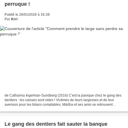
perruque !
Publié le 26/01/2026 à 16:38
Par
Krri
de Catharina Ingelman-Sundberg (2016) C'est la panique chez le gang des
dentiers : les caisses sont vides ! Victimes de leurs largesses et de leur
aversion pour les bilans comptables, Märtha et ses amis se retrouvent
rapidement sans le sou. Cependant,...
Le gang des dentiers fait sauter la banque