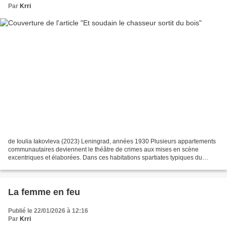
Par
Krri
de Ioulia Iakovleva (2023) Leningrad, années 1930 Plusieurs appartements
communautaires deviennent le théâtre de crimes aux mises en scène
excentriques et élaborées. Dans ces habitations spartiates typiques du
régime communiste, les victimes, des citoyens...
La femme en feu
Publié le 22/01/2026 à 12:16
Par
Krri