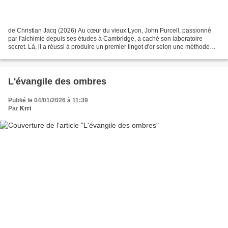
de Christian Jacq (2026) Au cœur du vieux Lyon, John Purcell, passionné
par l'alchimie depuis ses études à Cambridge, a caché son laboratoire
secret. Là, il a réussi à produire un premier lingot d'or selon une méthode
qu'il a consignée dans un cahier...
L'évangile des ombres
Publié le 04/01/2026 à 11:39
Par
Krri