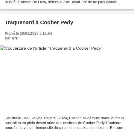
plus tôt, Carmen De Luca, détective d'art, avait juré de ne plus jamais
travailler dans ce domaine....
Traquenard à Coober Pedy
Publié le 10/01/2026 à 12:54
Par
Krri
- Australie - de Evelyne Traversi (2024) L'action se déroule dans l'outback
australien en plein désert aride des environs de Coober Pedy. L'auteure
nous fait traverser l'immensité de ce continent aux antipodes de l'Europe.
Elle nous dévoilera certaines...