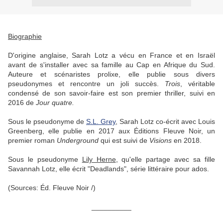
Biographie
D'origine anglaise, Sarah Lotz a vécu en France et en Israël
avant de s'installer avec sa famille au Cap en Afrique du Sud.
Auteure et scénaristes prolixe, elle publie sous divers
pseudonymes et rencontre un joli succès.
Trois
, véritable
condensé de son savoir-faire est son premier thriller, suivi en
2016 de
Jour quatre.
Sous le pseudonyme de
S.L. Grey
, Sarah Lotz co-écrit avec Louis
Greenberg, elle publie en 2017 aux Éditions Fleuve Noir, un
premier roman
Underground
qui est suivi de
Visions
en 2018.
S
ous le pseudonyme
Lily Herne
, qu'elle partage avec sa fille
Savannah Lotz, elle écrit "Deadlands", série littéraire pour ados.
(Sources: Éd. Fleuve Noir /)
__________