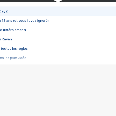
 DayZ
 a 13 ans (et vous l'avez ignoré)
e (littéralement)
im Rayan
 toutes les règles
s les jeux vidéo
us choquant de Rockstar ? - Le scandale BULLY
e plus moche de Steam
du RÊVE tourne au CAUCHEMAR
pendant 8 heures
it… à tort
umiliés par un jeu vidéo