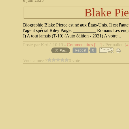
8 juin 2025
Blake Pie
Biographie Blake Pierce est né aux États-Unis. Il est l'aute
l'agent spécial Riley Paige. __________ Romans Les enqu
I) A tout jamais (T-10) (Auto édition - 2021) A votre...
Posté par Krri à 10:19 -
Commentaires [
…
]
- Permalien [
#
Repost
0
Vous aimez ?
0 vote