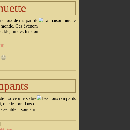
muette
n choix de ma part de
 au monde. Ces évènem
table, un des fils don
[
#
]
mpants
te trouve une statue
, elle ignore dans q
ens semblent soudain
]
litique