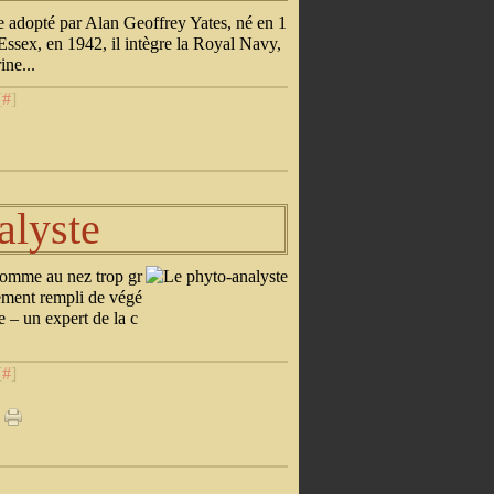
 adopté par Alan Geoffrey Yates, né en 1
Essex, en 1942, il intègre la Royal Navy,
ine...
[
#
]
alyste
homme au nez trop gr
rtement rempli de végé
re – un expert de la c
[
#
]