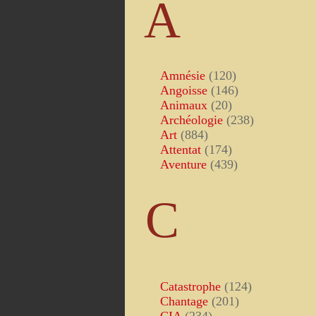
A
Amnésie
(120)
Angoisse
(146)
Animaux
(20)
Archéologie
(238)
Art
(884)
Attentat
(174)
Aventure
(439)
C
Catastrophe
(124)
Chantage
(201)