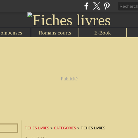
compenses
Romans courts
E-Book
Publicité
FICHES LIVRES
>
CATEGORIES
>
FICHES LIVRES