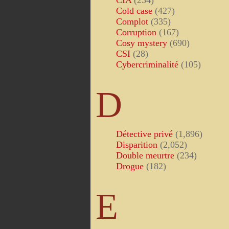
CIA
(234)
Cold case
(427)
Complot
(335)
Corruption
(167)
Cosy mystery
(690)
CSI
(28)
Cybercriminalité
(105)
D
Détective privé
(1,896)
Disparition
(2,052)
Double meurtre
(234)
Drogue
(182)
E