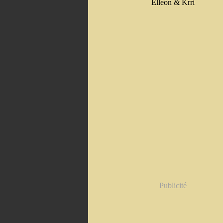
Elleon & Krri
Publicité