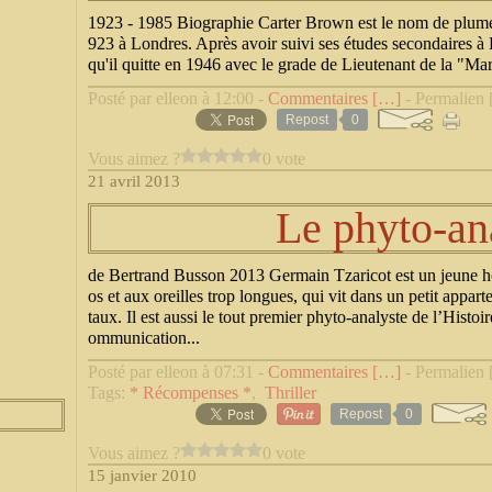
1923 - 1985 Biographie Carter Brown est le nom de plume
923 à Londres. Après avoir suivi ses études secondaires à 
qu'il quitte en 1946 avec le grade de Lieutenant de la "Mar
Posté par elleon à 12:00 -
Commentaires [
…
]
- Permalien 
Repost
0
Vous aimez ?
0 vote
21 avril 2013
Le phyto-an
de Bertrand Busson 2013 Germain Tzaricot est un jeune 
os et aux oreilles trop longues, qui vit dans un petit appa
taux. Il est aussi le tout premier phyto-analyste de l’Histoi
ommunication...
Posté par elleon à 07:31 -
Commentaires [
…
]
- Permalien 
Tags:
* Récompenses *
,
Thriller
Repost
0
Vous aimez ?
0 vote
15 janvier 2010