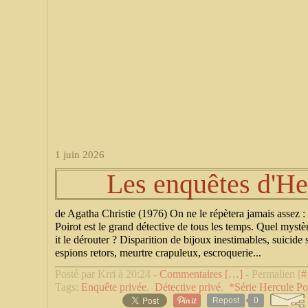
1 juin 2026
Les enquêtes d'He
de Agatha Christie (1976) On ne le répètera jamais assez :
Poirot est le grand détective de tous les temps. Quel mystè
it le dérouter ? Disparition de bijoux inestimables, suicide 
espions retors, meurtre crapuleux, escroquerie...
Posté par Krri à 20:24 -
Commentaires [
…
]
- Permalien [
#
Tags:
Enquête privée
,
Détective privé
,
*Série Hercule Po
Repost
0