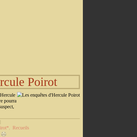
rcule Poirot
 Hercule
re pourra
suspect,
]
irot*
,
Recueils