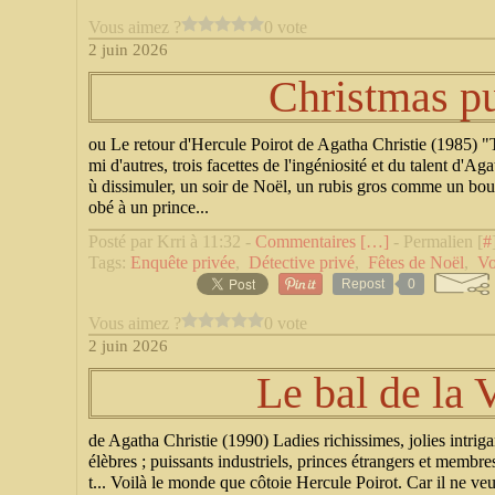
Vous aimez ?
0 vote
2 juin 2026
Christmas p
ou Le retour d'Hercule Poirot de Agatha Christie (1985) "
mi d'autres, trois facettes de l'ingéniosité et du talent d'A
ù dissimuler, un soir de Noël, un rubis gros comme un bou
obé à un prince...
Posté par Krri à 11:32 -
Commentaires [
…
]
- Permalien [
#
Tags:
Enquête privée
,
Détective privé
,
Fêtes de Noël
,
Vo
Repost
0
Vous aimez ?
0 vote
2 juin 2026
Le bal de la 
de Agatha Christie (1990) Ladies richissimes, jolies intrig
élèbres ; puissants industriels, princes étrangers et memb
t... Voilà le monde que côtoie Hercule Poirot. Car il ne ve