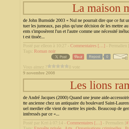
La maison 
de John Burnside 2003 « Nul ne pourrait dire que ce fut u
tuer les jumeaux, pas plus qu'une décision de les mettre
ents s'imposèrent l'un et l'autre comme une nécessité inéluc
t est tissée...
Posté par elleon à 10:27 -
Commentaires [
…
]
- Permalien 
Tags:
Roman noir
Repost
0
Vous aimez ?
0 vote
9 novembre 2008
Les lions ra
de André Jacques (2000) Quand une jeune aide-accessoiris
tte ancienne chez un antiquaire du boulevard Saint-Laurent
uel merdier elle vient de mettre les pieds. Beaucoup de g
intéressés par ce «...
Posté par Krri à 07:14 -
Commentaires [
…
]
- Permalien [
#
Tags:
Enquête privée
,
Arts
,
Organisations criminelles
,
Po