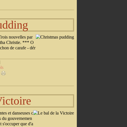
udding
Trois nouvelles par
gatha Christie. *** O
chon de carafe - dér
]
ls
Victoire
antes et danseuses c
res du gouvernemen
ut s'occuper que d'a