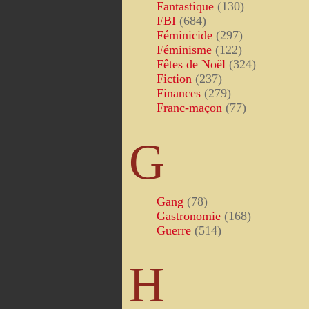
Fantastique
(130)
FBI
(684)
Féminicide
(297)
Féminisme
(122)
Fêtes de Noël
(324)
Fiction
(237)
Finances
(279)
Franc-maçon
(77)
G
Gang
(78)
Gastronomie
(168)
Guerre
(514)
H