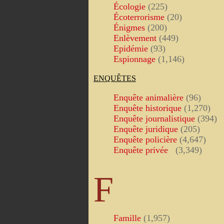
Écologie
(225)
Écoterrorisme
(20)
Énigmes
(200)
Enlèvement
(449)
Epidémie
(93)
Espionnage
(1,146)
ENQUÊTES
Enquête animalière
(96)
Enquête historique
(1,270)
Enquête journalistique
(394)
Enquête juridique
(205)
Enquête policière
(4,647)
Enquête privée
(3,349)
F
Famille
(1,957)